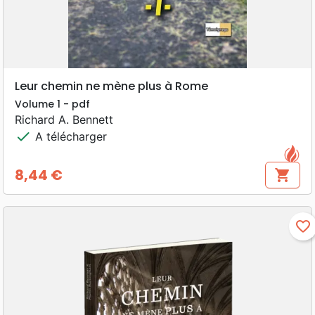
Leur chemin ne mène plus à Rome
Volume 1 - pdf
Richard A. Bennett
check
A télécharger
8,44 €
shopping_cart
Prix
favorite_border