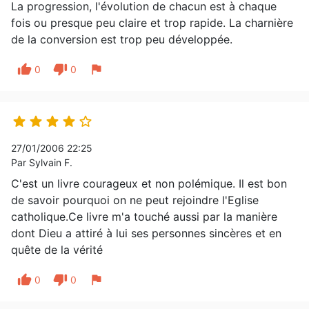
La progression, l'évolution de chacun est à chaque
fois ou presque peu claire et trop rapide. La charnière
de la conversion est trop peu développée.
thumb_up
thumb_down
flag
0
0





27/01/2006 22:25
Par Sylvain F.
C'est un livre courageux et non polémique. Il est bon
de savoir pourquoi on ne peut rejoindre l'Eglise
catholique.Ce livre m'a touché aussi par la manière
dont Dieu a attiré à lui ses personnes sincères et en
quête de la vérité
thumb_up
thumb_down
flag
0
0