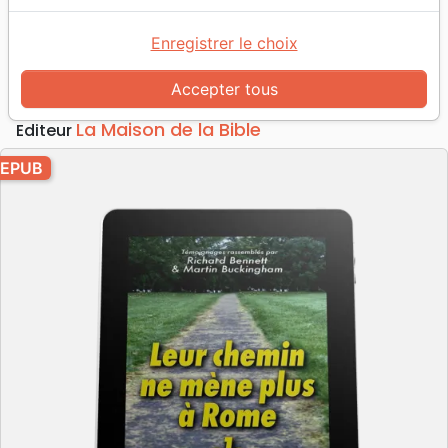
Leur chemin ne mène plus à Rome
Volume 1 - ebook
Enregistrer le choix
Dir. éditorial :
Richard A. Bennett
Accepter tous
Référence
MB3461-EPUB
EAN
9782826000211
La Maison de la Bible
Editeur
EPUB