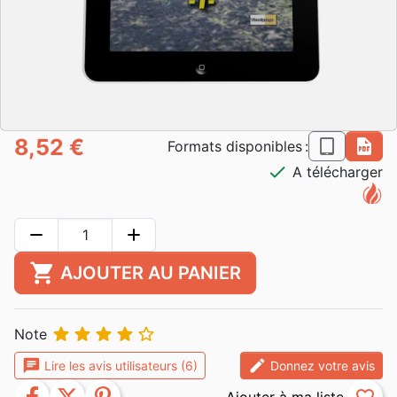
8,52 €
epub
pdf
Formats disponibles :
check
A télécharger
remove
add
shopping_cart
AJOUTER AU PANIER





Note
chat
edit
Lire les avis utilisateurs (6)
Donnez votre avis