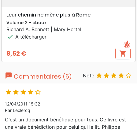
Leur chemin ne mène plus à Rome
Volume 2 - ebook
Richard A. Bennett | Mary Hertel
check
A télécharger
8,52 €
shopping_cart
Prix
chat





Commentaires (6)
Note





12/04/2011 15:32
Par Leclercq
C'est un document bénéfique pour tous. Ce livre est
une vraie bénédiction pour celui qui le lit. Philippe