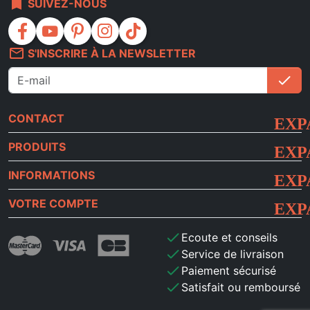
bookmark
SUIVEZ-NOUS
facebook
youtube
pinterest
instagram
tiktok
mail_outline
S'INSCRIRE À LA NEWSLETTER
check
S'i
CONTACT
PRODUITS
INFORMATIONS
VOTRE COMPTE
check
Ecoute et conseils
check
Service de livraison
check
Paiement sécurisé
check
Satisfait ou remboursé