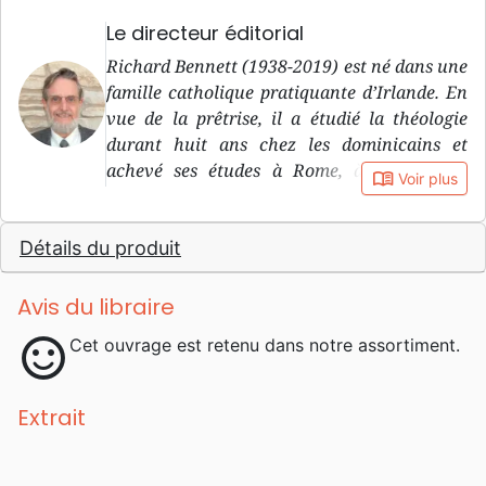
Le directeur éditorial
Richard Bennett (1938-2019) est né dans une
famille catholique pratiquante d’Irlande. En
vue de la prêtrise, il a étudié la théologie
durant huit ans chez les dominicains et
achevé ses études à Rome, à l’Université
book_open
Voir plus
Angelicum . Il a ensuite passé 20 ans à la tête
d’une paroisse à Trinité-et-Tobago. C’est en
Détails du produit
1986 qu’il a connu le salut par grâce et
quitté l’Eglise catholique ainsi que la
prêtrise.
Avis du libraire
sentiment_satisfied
Cet ouvrage est retenu dans notre assortiment.
Extrait