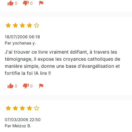
thumb_up
thumb_down
flag
0
0





18/07/2006 06:18
Par yochanaa y.
J'ai trouver ce livre vraiment édifiant, à travers les
témoignage, il expose les croyances catholiques de
manière simple, donne une base d'évangélisation et
fortifie la foi !A lire !!
thumb_up
thumb_down
flag
0
0





07/03/2006 22:50
Par Meizoz B.