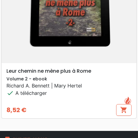
Leur chemin ne mène plus à Rome
Volume 2 - ebook
Richard A. Bennett | Mary Hertel
check
A télécharger
8,52 €
shopping_cart
Prix