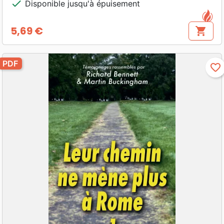
check
Disponible jusqu'à épuisement
5,69 €
shopping_cart
Prix
PDF
favorite_border