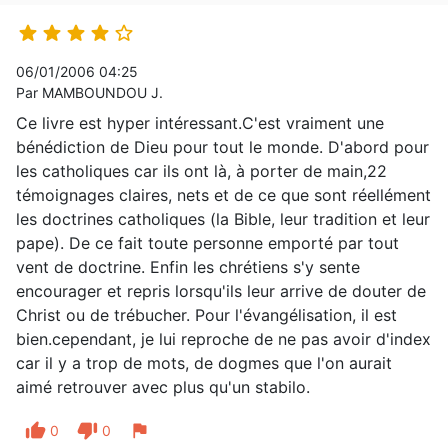





06/01/2006 04:25
Par MAMBOUNDOU J.
Ce livre est hyper intéressant.C'est vraiment une
bénédiction de Dieu pour tout le monde. D'abord pour
les catholiques car ils ont là, à porter de main,22
témoignages claires, nets et de ce que sont réellément
les doctrines catholiques (la Bible, leur tradition et leur
pape). De ce fait toute personne emporté par tout
vent de doctrine. Enfin les chrétiens s'y sente
encourager et repris lorsqu'ils leur arrive de douter de
Christ ou de trébucher. Pour l'évangélisation, il est
bien.cependant, je lui reproche de ne pas avoir d'index
car il y a trop de mots, de dogmes que l'on aurait
aimé retrouver avec plus qu'un stabilo.
thumb_up
thumb_down
flag
0
0