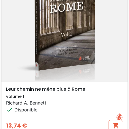
Leur chemin ne mène plus à Rome
volume 1
Richard A. Bennett
check
Disponible
13,74 €
shopping_cart
Prix