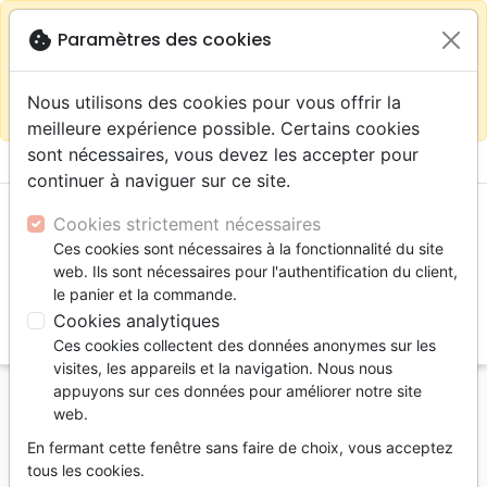
warning
Selon votre
close
cookie
Paramètres des cookies
Continuer sur le site France
localisation (États-
Unis) nous vous recommandons de faire vos achats
Nous utilisons des cookies pour vous offrir la
sur la boutique
La Maison de la Bible Suisse
meilleure expérience possible. Certains cookies
sont nécessaires, vous devez les accepter pour
menu
shopping_cart
account_circle
continuer à naviguer sur ce site.
Cookies strictement nécessaires
Ces cookies sont nécessaires à la fonctionnalité du site
web. Ils sont nécessaires pour l'authentification du client,
le panier et la commande.
Cookies analytiques
search
Ces cookies collectent des données anonymes sur les
Reche
visites, les appareils et la navigation. Nous nous
appuyons sur ces données pour améliorer notre site
Accueil
Livres
Témoignages, biographies
web.
Leur chemin ne mène plus à Rome - Volume 1 -
En fermant cette fenêtre sans faire de choix, vous acceptez
ebook
tous les cookies.