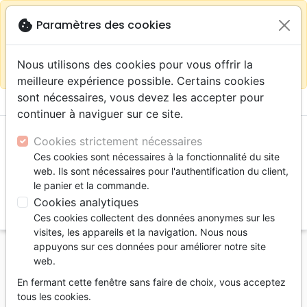
warning
Selon votre
close
cookie
Paramètres des cookies
Continuer sur le site France
localisation (États-
Unis) nous vous recommandons de faire vos achats
Nous utilisons des cookies pour vous offrir la
sur la boutique
La Maison de la Bible Suisse
meilleure expérience possible. Certains cookies
sont nécessaires, vous devez les accepter pour
menu
shopping_cart
account_circle
continuer à naviguer sur ce site.
Cookies strictement nécessaires
Ces cookies sont nécessaires à la fonctionnalité du site
web. Ils sont nécessaires pour l'authentification du client,
le panier et la commande.
Cookies analytiques
search
Ces cookies collectent des données anonymes sur les
Reche
visites, les appareils et la navigation. Nous nous
appuyons sur ces données pour améliorer notre site
Accueil
Livres
Edification
Croissance spirituelle
web.
Ces mensonges qu'on nous fait croire - Et les
En fermant cette fenêtre sans faire de choix, vous acceptez
vérités qui nous libèrent - ebook
tous les cookies.