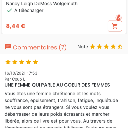
Nancy Leigh DeMoss Wolgemuth
check
A télécharger
8,44 €
shopping_cart
Prix
chat





Commentaires (7)
Note





16/10/2021 17:53
Par Coup L.
UNE FEMME QUI PARLE AU COEUR DES FEMMES
Vous êtes une femme chrétienne et les mots
souffrance, épuisement, trahison, fatigue, inquiétude
ne vous sont pas étrangers. Si vous voulez vous
débarrasser de leurs poids écrasants et marcher
libérée, alors ce livre est pour vous. Au travers de
témoignages et de versets bibliques, l'auteure nous