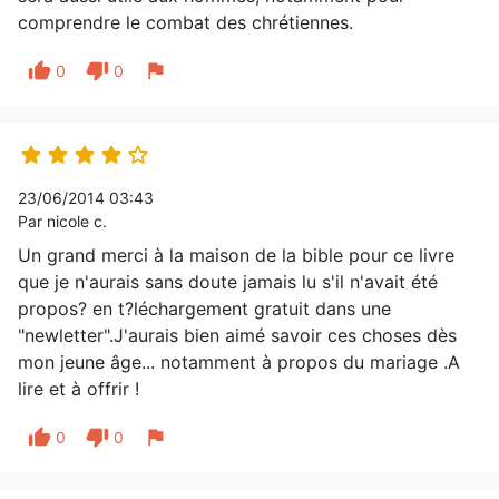
comprendre le combat des chrétiennes.
thumb_up
thumb_down
flag
0
0





23/06/2014 03:43
Par nicole c.
Un grand merci à la maison de la bible pour ce livre
que je n'aurais sans doute jamais lu s'il n'avait été
propos? en t?léchargement gratuit dans une
"newletter".J'aurais bien aimé savoir ces choses dès
mon jeune âge... notamment à propos du mariage .A
lire et à offrir !
thumb_up
thumb_down
flag
0
0