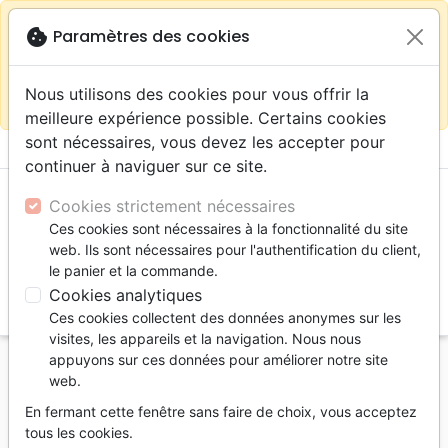
warning
Selon votre
close
cookie
Paramètres des cookies
Continuer sur le site France
localisation (États-
Unis) nous vous recommandons de faire vos achats
Nous utilisons des cookies pour vous offrir la
sur la boutique
La Maison de la Bible Suisse
meilleure expérience possible. Certains cookies
sont nécessaires, vous devez les accepter pour
menu
shopping_cart
account_circle
continuer à naviguer sur ce site.
Cookies strictement nécessaires
Ces cookies sont nécessaires à la fonctionnalité du site
web. Ils sont nécessaires pour l'authentification du client,
le panier et la commande.
Cookies analytiques
search
Ces cookies collectent des données anonymes sur les
Reche
visites, les appareils et la navigation. Nous nous
appuyons sur ces données pour améliorer notre site
Accueil
Livres
Témoignages, biographies
web.
Chute vers le ciel - Ebook
En fermant cette fenêtre sans faire de choix, vous acceptez
Chute vers le ciel
tous les cookies.