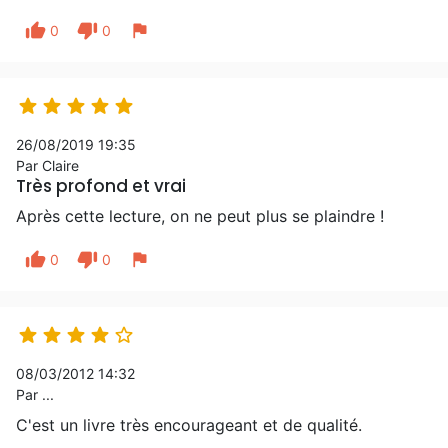
thumb_up
thumb_down
flag
0
0





26/08/2019 19:35
Par Claire
Très profond et vrai
Après cette lecture, on ne peut plus se plaindre !
thumb_up
thumb_down
flag
0
0





08/03/2012 14:32
Par ...
C'est un livre très encourageant et de qualité.