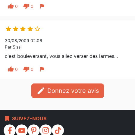
thumb_up
thumb_down
flag
0
0





30/08/2009 02:06
Par Sissi
c'est bouleversant, vous allez verser des larmes...
thumb_up
thumb_down
flag
0
0
edit
Donnez votre avis
bookmark
SUIVEZ-NOUS
facebook
youtube
pinterest
instagram
tiktok