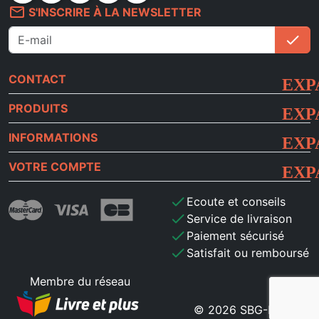
mail_outline
S'INSCRIRE À LA NEWSLETTER
check
S'i
CONTACT
PRODUITS
INFORMATIONS
VOTRE COMPTE
check
Ecoute et conseils
check
Service de livraison
check
Paiement sécurisé
check
Satisfait ou remboursé
Membre du réseau
© 2026 SBG-MB