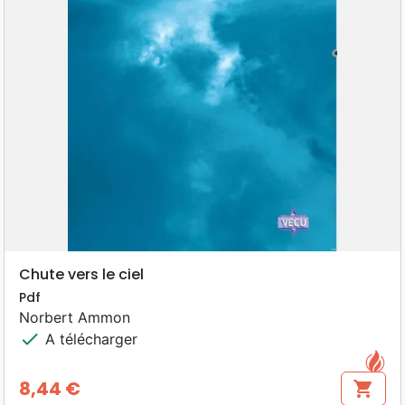
Chute vers le ciel
Pdf
Norbert Ammon
check
A télécharger
8,44 €
shopping_cart
Prix