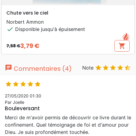
Chute vers le ciel
Norbert Ammon
check
Disponible jusqu'à épuisement
3,79 €
shopping_cart
7,58 €
Prix de base
Prix
chat





Commentaires (4)
Note





27/05/2020 01:30
Par Joelle
Bouleversant
Merci de m'avoir permis de découvrir ce livre durant le
confinement. Quel témoignage de foi et d'amour pour
Dieu. Je suis profondément touchée.