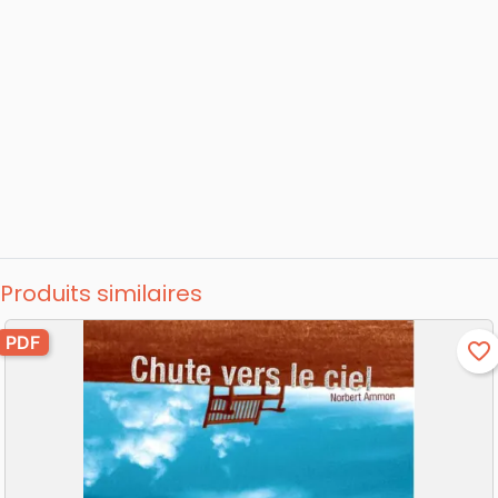
Produits similaires
PDF
favorite_border