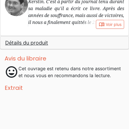
Kerstin. C'est à partir du journal tenu durant
sa maladie qu'il a écrit ce livre. Après des
années de souffrance, mais aussi de victoires,
il nous a finalement quittés le 25.06.2005
book_open
Voir plus
Détails du produit
Avis du libraire
mood
Cet ouvrage est retenu dans notre assortiment
et nous vous en recommandons la lecture.
Extrait