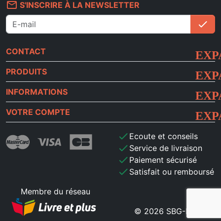
mail_outline
S'INSCRIRE À LA NEWSLETTER
check
S'i
CONTACT
PRODUITS
INFORMATIONS
VOTRE COMPTE
check
Ecoute et conseils
check
Service de livraison
check
Paiement sécurisé
check
Satisfait ou remboursé
Membre du réseau
© 2026 SBG-MB