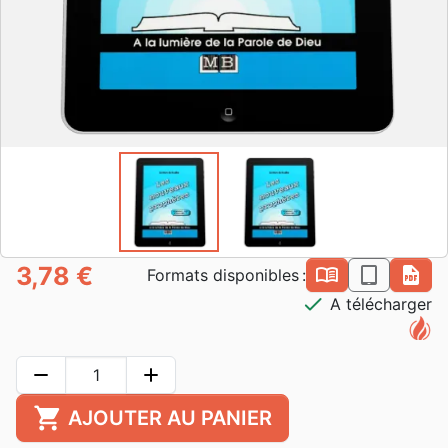
3,78 €
book_open
epub
pdf
Formats disponibles :
check
A télécharger
remove
add
shopping_cart
AJOUTER AU PANIER