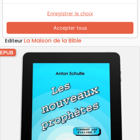
Les nouveaux prophètes
Comment les évaluer? - ebook
Enregistrer le choix
Auteur :
Anton Schulte
Accepter tous
Référence
MB3320-EPUB
EAN
9782826001003
La Maison de la Bible
Editeur
EPUB