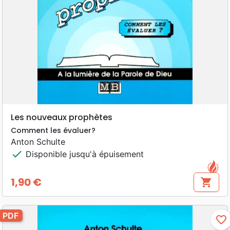
Les nouveaux prophètes
Comment les évaluer?
Anton Schulte
check
Disponible jusqu'à épuisement
1,90 €
shopping_cart
Prix
PDF
favorite_border