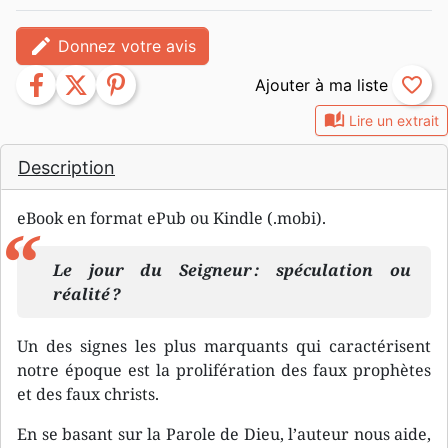
edit
Donnez votre avis
facebook
twitter
pinterest
favorite_border
auto_stories
Lire un extrait
Description
eBook en format ePub ou Kindle (.mobi).
Le jour du Seigneur : spéculation ou
réalité ?
Un des signes les plus marquants qui caractérisent
notre époque est la prolifération des faux prophètes
et des faux christs.
En se basant sur la Parole de Dieu, l’auteur nous aide,