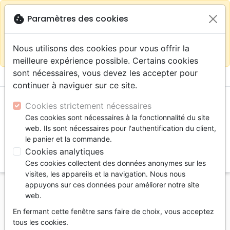
warning
Selon votre
close
cookie
Paramètres des cookies
Continuer sur le site France
localisation (États-
Unis) nous vous recommandons de faire vos achats
Nous utilisons des cookies pour vous offrir la
sur la boutique
La Maison de la Bible Suisse
meilleure expérience possible. Certains cookies
sont nécessaires, vous devez les accepter pour
menu
shopping_cart
account_circle
continuer à naviguer sur ce site.
Cookies strictement nécessaires
Ces cookies sont nécessaires à la fonctionnalité du site
web. Ils sont nécessaires pour l'authentification du client,
le panier et la commande.
Cookies analytiques
search
Ces cookies collectent des données anonymes sur les
Reche
visites, les appareils et la navigation. Nous nous
appuyons sur ces données pour améliorer notre site
Accueil
Livres
Apologétique
web.
Nouveaux prophètes (Les) - Comment les évaluer?
En fermant cette fenêtre sans faire de choix, vous acceptez
- ebook
tous les cookies.