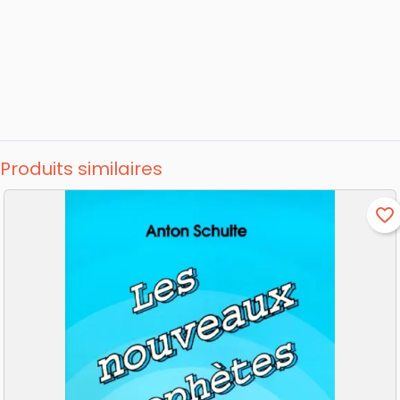
Produits similaires
favorite_border