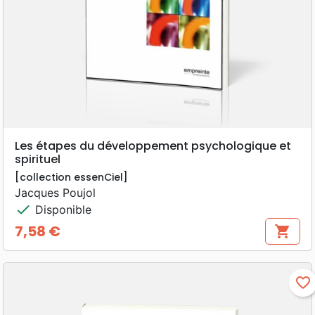
Les étapes du développement psychologique et
spirituel
[collection essenCiel]
Jacques Poujol
check
Disponible
7,58 €
shopping_cart
Prix
favorite_border