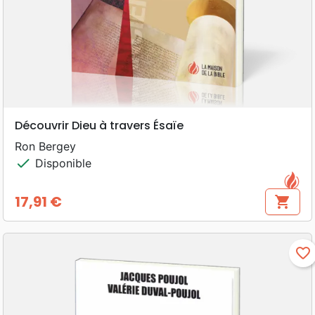
Découvrir Dieu à travers Ésaïe
Ron Bergey
check
Disponible
17,91 €
shopping_cart
Prix
favorite_border