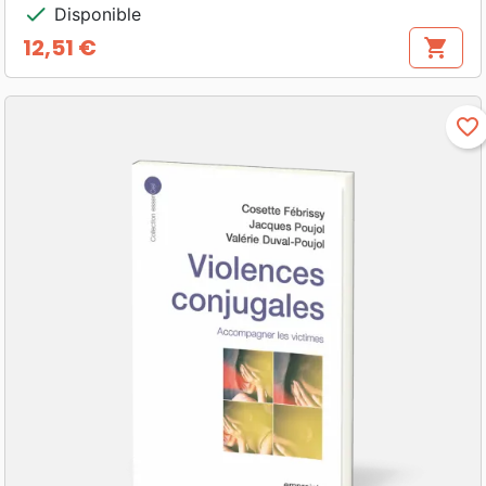
check
Disponible
12,51 €
shopping_cart
Prix
favorite_border