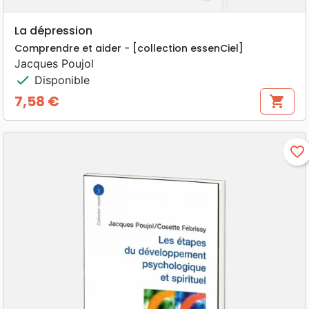
La dépression
Comprendre et aider - [collection essenCiel]
Jacques Poujol
check
Disponible
7,58 €
shopping_cart
Prix
favorite_border