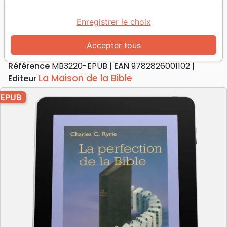
La Perfection de la Bible
L'essentiel sur l'inerrance de la Bible -
Enregistrer le choix
Ebook
Accepter tous
Auteur :
Charles C. Ryrie
Référence
MB3220-EPUB
EAN
9782826001102
La Maison de la Bible
Editeur
EPUB