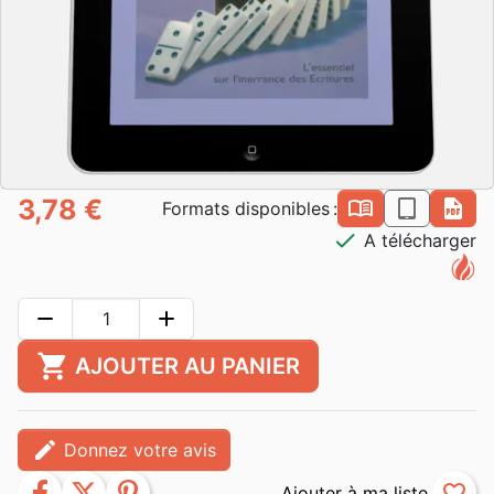
3,78 €
book_open
epub
pdf
Formats disponibles :
check
A télécharger
remove
add
shopping_cart
AJOUTER AU PANIER
edit
Donnez votre avis
facebook
twitter
pinterest
favorite_border