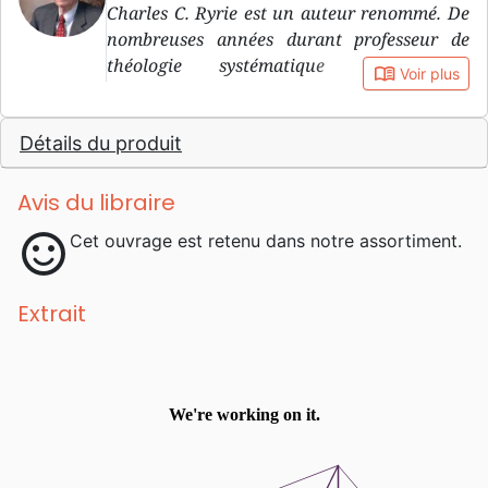
Charles C. Ryrie est un auteur renommé. De
nombreuses années durant professeur de
théologie systématique au Dallas
book_open
Voir plus
Theological Seminary, il en est aujourd’hui
professeur émérite. Il est aussi professeur
Détails du produit
associé à la Philadelphia Biblical University.
Avis du libraire
sentiment_satisfied
Cet ouvrage est retenu dans notre assortiment.
Extrait