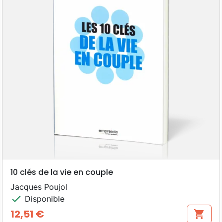
10 clés de la vie en couple
Jacques Poujol
check
Disponible
12,51 €
shopping_cart
Prix