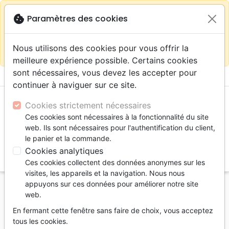
warning
Selon votre
close
cookie
Paramètres des cookies
Continuer sur le site France
localisation (États-
Unis) nous vous recommandons de faire vos achats
Nous utilisons des cookies pour vous offrir la
sur la boutique
La Maison de la Bible Suisse
meilleure expérience possible. Certains cookies
sont nécessaires, vous devez les accepter pour
menu
shopping_cart
account_circle
continuer à naviguer sur ce site.
Cookies strictement nécessaires
Ces cookies sont nécessaires à la fonctionnalité du site
web. Ils sont nécessaires pour l'authentification du client,
le panier et la commande.
Cookies analytiques
search
Ces cookies collectent des données anonymes sur les
Reche
visites, les appareils et la navigation. Nous nous
appuyons sur ces données pour améliorer notre site
Accueil
eBooks
Doctrine
web.
Perfection de la Bible (La) - L'essentiel sur
En fermant cette fenêtre sans faire de choix, vous acceptez
l'inerrance de la Bible - Ebook
tous les cookies.