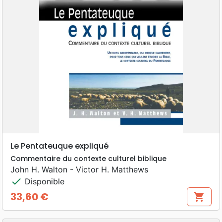
Le Pentateuque expliqué
Commentaire du contexte culturel biblique
John H. Walton - Victor H. Matthews
check
Disponible
33,60 €
shopping_cart
Prix