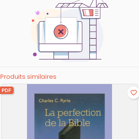
Produits similaires
PDF
favorite_border