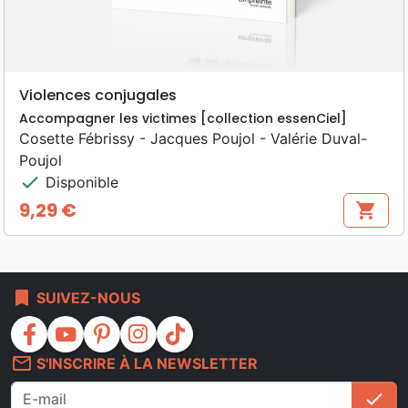
Violences conjugales
Accompagner les victimes [collection essenCiel]
Cosette Fébrissy - Jacques Poujol - Valérie Duval-
Poujol
check
Disponible
9,29 €
shopping_cart
Prix
bookmark
SUIVEZ-NOUS
facebook
youtube
pinterest
instagram
tiktok
mail_outline
S'INSCRIRE À LA NEWSLETTER
check
S'i