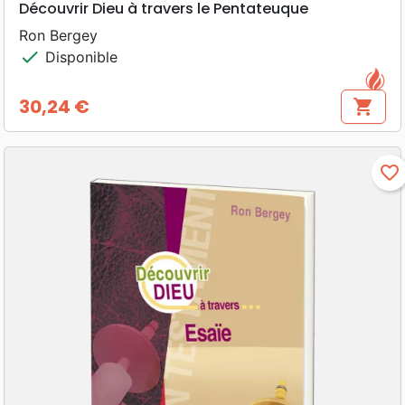
Découvrir Dieu à travers le Pentateuque
Ron Bergey
check
Disponible
30,24 €
shopping_cart
Prix
favorite_border