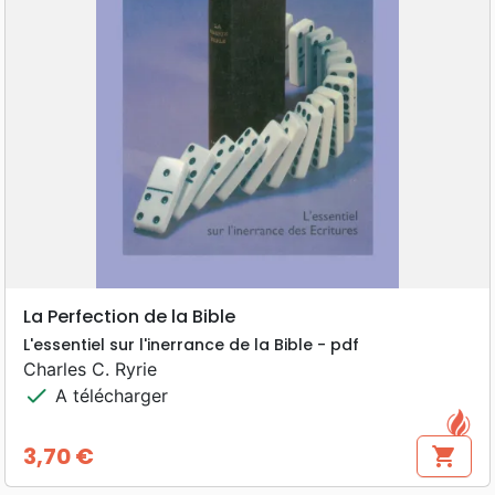
La Perfection de la Bible
L'essentiel sur l'inerrance de la Bible - pdf
Charles C. Ryrie
check
A télécharger
3,70 €
shopping_cart
Prix