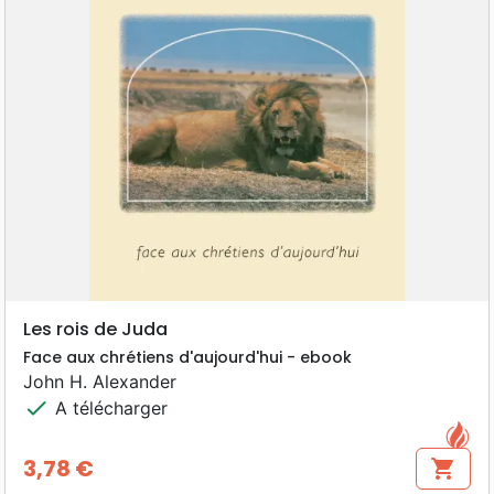
Les rois de Juda
Face aux chrétiens d'aujourd'hui - ebook
John H. Alexander
check
A télécharger
3,78 €
shopping_cart
Prix