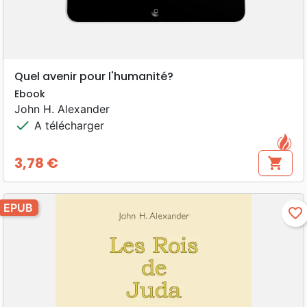
Quel avenir pour l'humanité?
Ebook
John H. Alexander
check
A télécharger
3,78 €
shopping_cart
Prix
EPUB
favorite_border