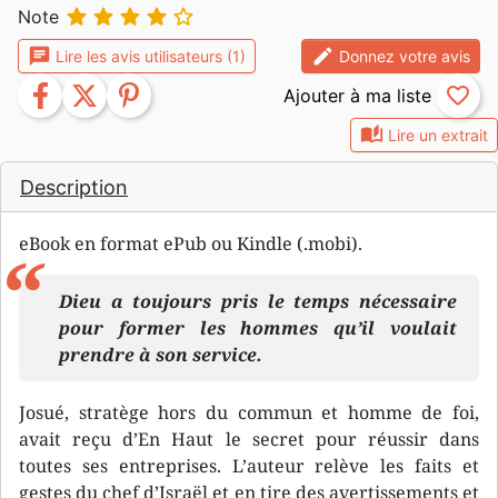





Note
chat
edit
Lire les avis utilisateurs (1)
Donnez votre avis
facebook
twitter
pinterest
favorite_border
auto_stories
Lire un extrait
Description
eBook en format ePub ou Kindle (.mobi).
Dieu a toujours pris le temps nécessaire
pour former les hommes qu’il voulait
prendre à son service.
Josué, stratège hors du commun et homme de foi,
avait reçu d’En Haut le secret pour réussir dans
toutes ses entreprises. L’auteur relève les faits et
gestes du chef d’Israël et en tire des avertissements et