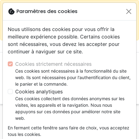
warning
Selon votre
close
cookie
Paramètres des cookies
Continuer sur le site France
localisation (États-
Unis) nous vous recommandons de faire vos achats
Nous utilisons des cookies pour vous offrir la
sur la boutique
La Maison de la Bible Suisse
meilleure expérience possible. Certains cookies
sont nécessaires, vous devez les accepter pour
menu
shopping_cart
account_circle
continuer à naviguer sur ce site.
Cookies strictement nécessaires
Ces cookies sont nécessaires à la fonctionnalité du site
web. Ils sont nécessaires pour l'authentification du client,
le panier et la commande.
Cookies analytiques
search
Ces cookies collectent des données anonymes sur les
Reche
visites, les appareils et la navigation. Nous nous
appuyons sur ces données pour améliorer notre site
Accueil
Livres
Commentaires
web.
Josué et le secret de sa réussite - Ebook
En fermant cette fenêtre sans faire de choix, vous acceptez
Josué et le secret de sa réussite
tous les cookies.