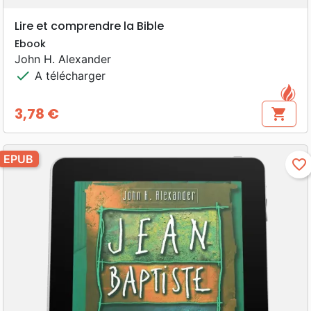
Lire et comprendre la Bible
Ebook
John H. Alexander
check
A télécharger
3,78 €
shopping_cart
Prix
EPUB
favorite_border