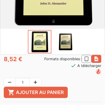
8,52 €
epub
pdf
Formats disponibles :
check
A télécharger
remove
add
shopping_cart
AJOUTER AU PANIER