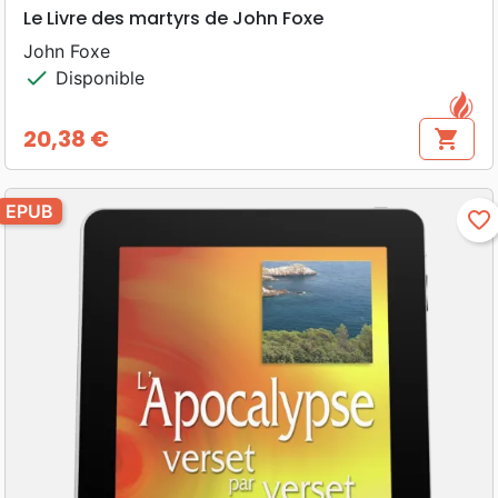
Le Livre des martyrs de John Foxe
John Foxe
check
Disponible
20,38 €
shopping_cart
Prix
EPUB
favorite_border