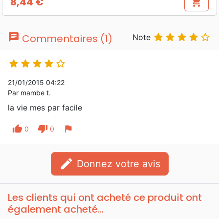
8,44 €
shopping_cart
Prix
chat





Commentaires (1)
Note





21/01/2015 04:22
Par mambe t.
la vie mes par facile
thumb_up
thumb_down
flag
0
0
edit
Donnez votre avis
Les clients qui ont acheté ce produit ont
également acheté...