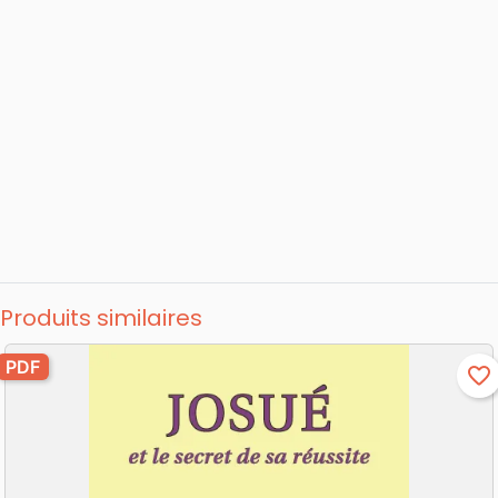
Produits similaires
PDF
favorite_border