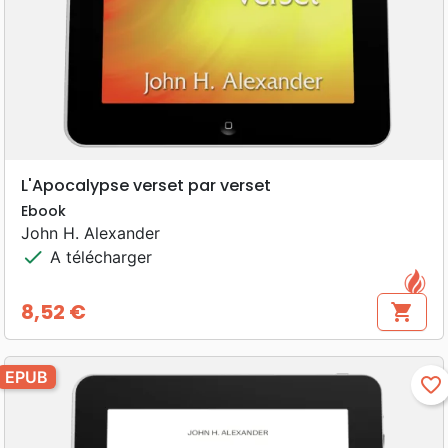
L'Apocalypse verset par verset
Ebook
John H. Alexander
check
A télécharger
8,52 €
shopping_cart
Prix
EPUB
favorite_border