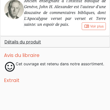
Ancien enseignant à l'Institut biblique de
Genève, John H. Alexander est l'auteur d'une
douzaine de commentaires bibliques, dont
L'Apocalypse verset par verset et Terre
sainte: un espoir de paix.
book_open
Voir plus
Détails du produit
Avis du libraire
sentiment_satisfied
Cet ouvrage est retenu dans notre assortiment.
Extrait