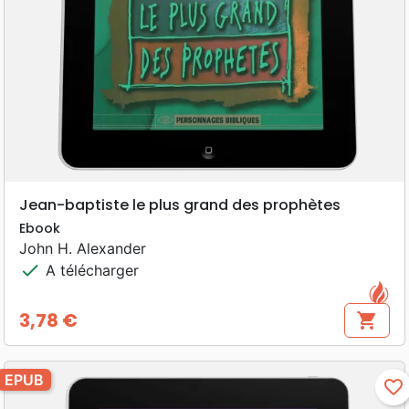
Jean-baptiste le plus grand des prophètes
Ebook
John H. Alexander
check
A télécharger
3,78 €
shopping_cart
Prix
EPUB
favorite_border