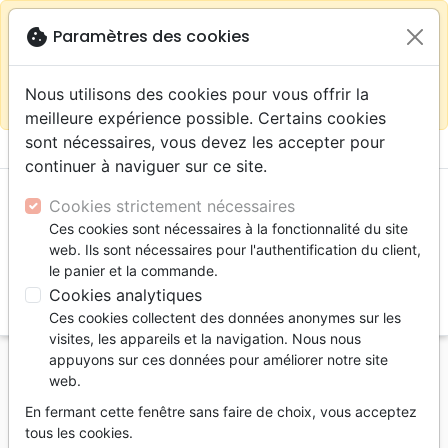
warning
Selon votre
close
cookie
Paramètres des cookies
Continuer sur le site France
localisation (États-
Unis) nous vous recommandons de faire vos achats
Nous utilisons des cookies pour vous offrir la
sur la boutique
La Maison de la Bible Suisse
meilleure expérience possible. Certains cookies
sont nécessaires, vous devez les accepter pour
menu
shopping_cart
account_circle
continuer à naviguer sur ce site.
Cookies strictement nécessaires
Ces cookies sont nécessaires à la fonctionnalité du site
web. Ils sont nécessaires pour l'authentification du client,
le panier et la commande.
Cookies analytiques
search
Ces cookies collectent des données anonymes sur les
Reche
visites, les appareils et la navigation. Nous nous
appuyons sur ces données pour améliorer notre site
Accueil
Livres
Doctrine
web.
Marie servante du Seigneur - Ebook
En fermant cette fenêtre sans faire de choix, vous acceptez
Marie servante du Seigneur
tous les cookies.