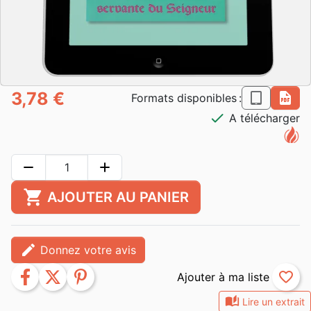
3,78 €
epub
pdf
Formats disponibles :
check
A télécharger
remove
add
shopping_cart
AJOUTER AU PANIER
edit
Donnez votre avis
facebook
twitter
pinterest
favorite_border
auto_stories
Lire un extrait