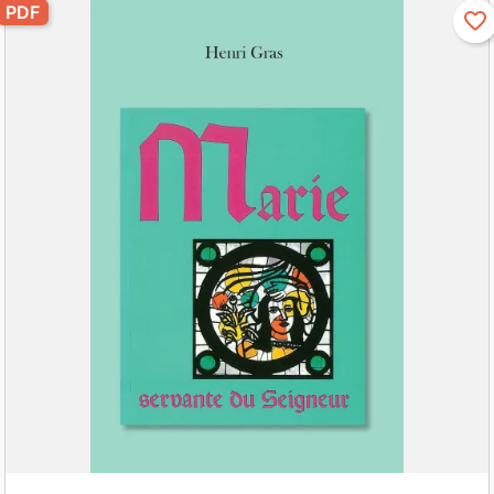
PDF
favorite_border