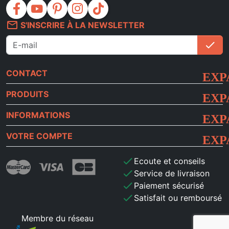
facebook
youtube
pinterest
instagram
tiktok
mail_outline
S'INSCRIRE À LA NEWSLETTER
check
S'i
CONTACT
PRODUITS
INFORMATIONS
VOTRE COMPTE
check
Ecoute et conseils
check
Service de livraison
check
Paiement sécurisé
check
Satisfait ou remboursé
Membre du réseau