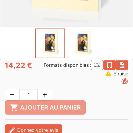
14,22 €
book_open
epub
pdf
Formats disponibles :
warning
Epuisé
remove
add
shopping_cart
AJOUTER AU PANIER
edit
Donnez votre avis