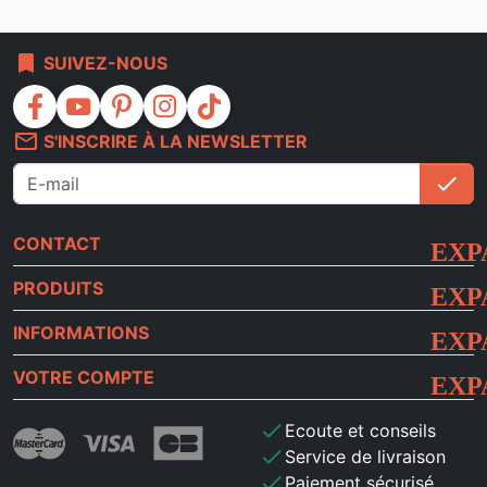
bookmark
SUIVEZ-NOUS
facebook
youtube
pinterest
instagram
tiktok
mail_outline
S'INSCRIRE À LA NEWSLETTER
check
S'i
CONTACT
PRODUITS
INFORMATIONS
VOTRE COMPTE
check
Ecoute et conseils
check
Service de livraison
check
Paiement sécurisé