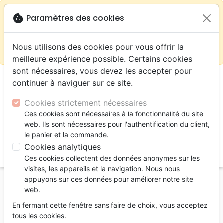
warning
Selon votre
close
cookie
Paramètres des cookies
Continuer sur le site France
localisation (États-
Unis) nous vous recommandons de faire vos achats
Nous utilisons des cookies pour vous offrir la
sur la boutique
La Maison de la Bible Suisse
meilleure expérience possible. Certains cookies
sont nécessaires, vous devez les accepter pour
menu
shopping_cart
account_circle
continuer à naviguer sur ce site.
Cookies strictement nécessaires
Ces cookies sont nécessaires à la fonctionnalité du site
web. Ils sont nécessaires pour l'authentification du client,
le panier et la commande.
Cookies analytiques
search
Ces cookies collectent des données anonymes sur les
Reche
visites, les appareils et la navigation. Nous nous
appuyons sur ces données pour améliorer notre site
Accueil
Livres
Commentaires
Ancien Testament
web.
Prophète Daniel (Le)
En fermant cette fenêtre sans faire de choix, vous acceptez
Le prophète Daniel
tous les cookies.