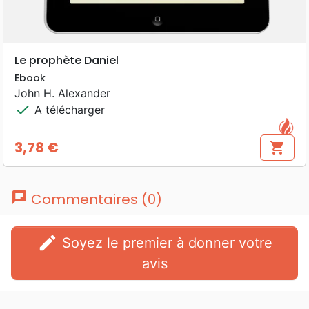
Le prophète Daniel
Ebook
John H. Alexander
check
A télécharger
3,78 €
shopping_cart
Prix
chat
Commentaires (0)
edit
Soyez le premier à donner votre
avis