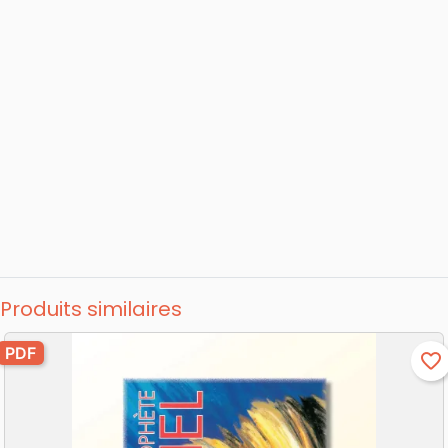
Produits similaires
PDF
favorite_border