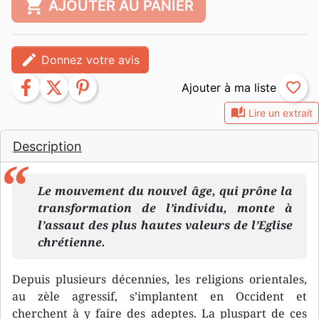
shopping_cart
AJOUTER AU PANIER
edit
Donnez votre avis
facebook
twitter
pinterest
favorite_border
auto_stories
Lire un extrait
Description
Le mouvement du nouvel âge, qui prône la
transformation de l’individu, monte à
l’assaut des plus hautes valeurs de l’Eglise
chrétienne.
Depuis plusieurs décennies, les religions orientales,
au zèle agressif, s’implantent en Occident et
cherchent à y faire des adeptes. La pluspart de ces