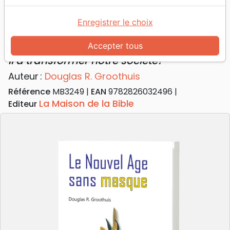
sociéte?
Enregistrer le choix
Le nouvel âge sans masque
Accepter tous
Un mouvement néo-religieux cherche-t-
il à transformer notre sociéte?
Auteur :
Douglas R. Groothuis
Référence
MB3249
EAN
9782826032496
La Maison de la Bible
Editeur