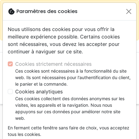
warning
Selon votre
close
cookie
Paramètres des cookies
Continuer sur le site France
localisation (États-
Unis) nous vous recommandons de faire vos achats
Nous utilisons des cookies pour vous offrir la
sur la boutique
La Maison de la Bible Suisse
meilleure expérience possible. Certains cookies
sont nécessaires, vous devez les accepter pour
menu
shopping_cart
account_circle
continuer à naviguer sur ce site.
Cookies strictement nécessaires
Ces cookies sont nécessaires à la fonctionnalité du site
web. Ils sont nécessaires pour l'authentification du client,
le panier et la commande.
Cookies analytiques
search
Ces cookies collectent des données anonymes sur les
Reche
visites, les appareils et la navigation. Nous nous
appuyons sur ces données pour améliorer notre site
Accueil
Livres
Apologétique
web.
Nouvel Age, Esoterisme
En fermant cette fenêtre sans faire de choix, vous acceptez
Nouvel âge sans masque (Le) - Un mouvement
tous les cookies.
néo-religieux cherche-t-il à transformer notre