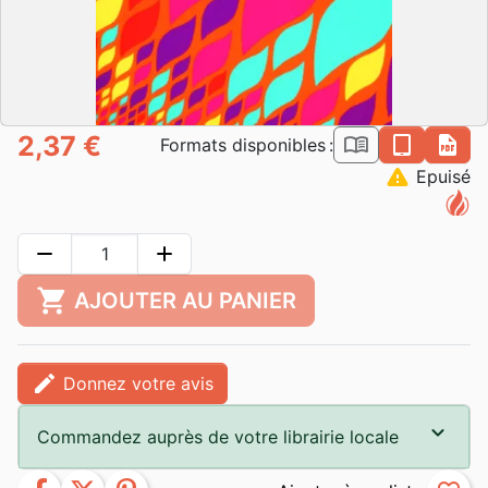
2,37 €
book_open
epub
pdf
Formats disponibles :
warning
Epuisé
remove
add
shopping_cart
AJOUTER AU PANIER
edit
Donnez votre avis
Commandez auprès de votre librairie locale