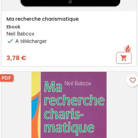
Ma recherche charismatique
Ebook
Neil Babcox
check
A télécharger
3,78 €
shopping_cart
Prix
PDF
favorite_border