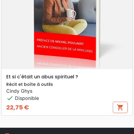
Et si c'était un abus spirituel ?
Récit et boîte à outils
Cindy Ghys
check
Disponible
22,75 €
shopping_cart
Prix