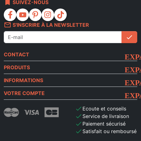
bookmark
SUIVEZ-NOUS
facebook
youtube
pinterest
instagram
tiktok
mail_outline
S'INSCRIRE À LA NEWSLETTER
check
S'i
CONTACT
PRODUITS
INFORMATIONS
VOTRE COMPTE
check
Ecoute et conseils
check
Service de livraison
check
Paiement sécurisé
check
Satisfait ou remboursé