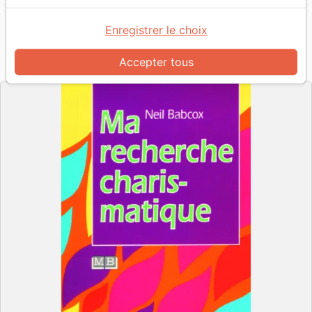
Ma Recherche charismatique
Auteur :
Neil Babcox
Enregistrer le choix
Référence
MB3253
EAN
9782826032533
Accepter tous
La Maison de la Bible
Editeur