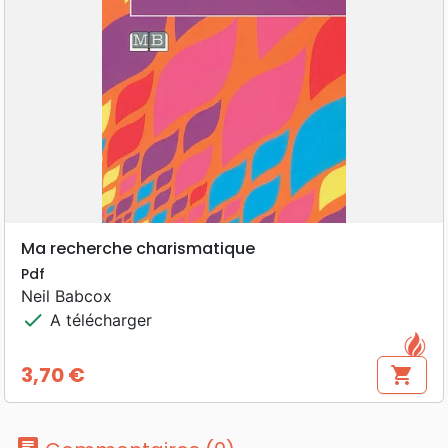
Ma recherche charismatique
Pdf
Neil Babcox
check
A télécharger
3,70 €
shopping_cart
Prix
chat