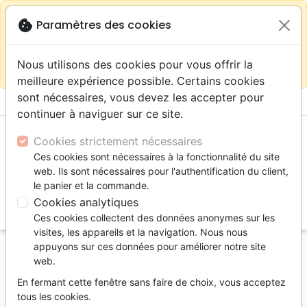
warning
Selon votre
close
cookie
Paramètres des cookies
Continuer sur le site France
localisation (États-
Unis) nous vous recommandons de faire vos achats
Nous utilisons des cookies pour vous offrir la
sur la boutique
La Maison de la Bible Suisse
meilleure expérience possible. Certains cookies
sont nécessaires, vous devez les accepter pour
menu
shopping_cart
account_circle
continuer à naviguer sur ce site.
Cookies strictement nécessaires
Ces cookies sont nécessaires à la fonctionnalité du site
web. Ils sont nécessaires pour l'authentification du client,
le panier et la commande.
Cookies analytiques
search
Ces cookies collectent des données anonymes sur les
Reche
visites, les appareils et la navigation. Nous nous
appuyons sur ces données pour améliorer notre site
Accueil
Livres
Apologétique
web.
Charismatisme, Pentecôtisme
En fermant cette fenêtre sans faire de choix, vous acceptez
Ma Recherche charismatique
tous les cookies.