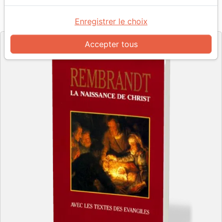
Référence
MB3330
EAN
9782826033301
La Maison de la Bible
Enregistrer le choix
Editeur
Accepter tous