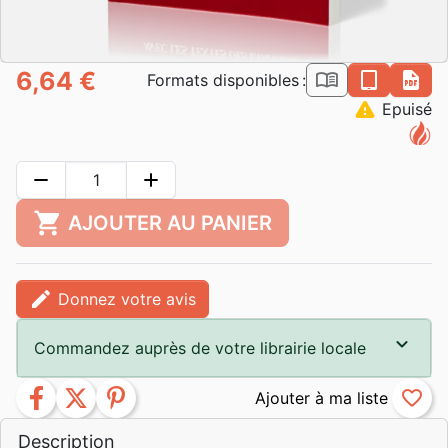
6,64 €
book_open
epub
pdf
Formats disponibles :
warning
Epuisé
remove
add
shopping_cart
AJOUTER AU PANIER
edit
Donnez votre avis
Commandez auprès de votre librairie locale
facebook
twitter
pinterest
favorite_border
Description