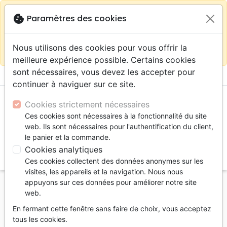
warning
Selon votre
close
cookie
Paramètres des cookies
Continuer sur le site France
localisation (États-
Unis) nous vous recommandons de faire vos achats
Nous utilisons des cookies pour vous offrir la
sur la boutique
La Maison de la Bible Suisse
meilleure expérience possible. Certains cookies
sont nécessaires, vous devez les accepter pour
menu
shopping_cart
account_circle
continuer à naviguer sur ce site.
Cookies strictement nécessaires
Ces cookies sont nécessaires à la fonctionnalité du site
web. Ils sont nécessaires pour l'authentification du client,
le panier et la commande.
Cookies analytiques
search
Ces cookies collectent des données anonymes sur les
Reche
visites, les appareils et la navigation. Nous nous
appuyons sur ces données pour améliorer notre site
Accueil
Livres
Livres cadeaux
Album
web.
Naissance de Christ (La)
En fermant cette fenêtre sans faire de choix, vous acceptez
La naissance de Christ
tous les cookies.