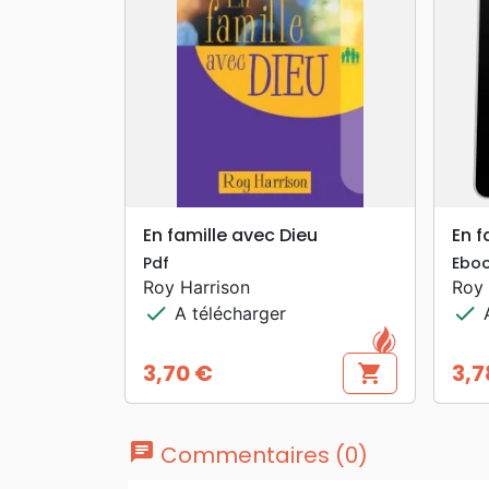
search
APERÇU RAPIDE
En famille avec Dieu
En f
Pdf
Ebo
Roy Harrison
Roy 
check
check
A télécharger
A
3,70 €
3,7
shopping_cart
Prix
Prix
chat
Commentaires (0)