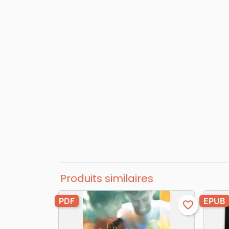
Produits similaires
PDF
EPUB
favorite_border