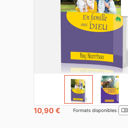
10,90 €
book_ope
Formats disponibles :