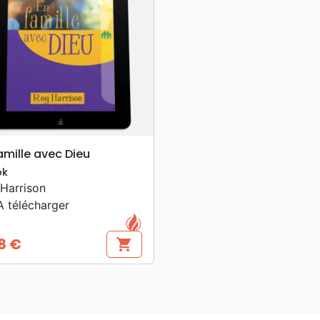
search
APERÇU RAPIDE
amille avec Dieu
ok
Harrison
 télécharger
8 €
shopping_cart