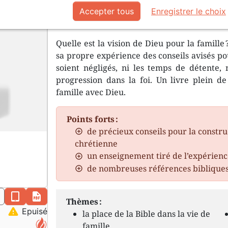
L’institut biblique le plus fameux 
Accepter tous
Enregistrer le choix
mère lisant la Bible à leurs enfants
Quelle est la vision de Dieu pour la famille 
sa propre expérience des conseils avisés p
soient négligés, ni les temps de détente, n
progression dans la foi. Un livre plein de
famille avec Dieu.
Points forts :
de précieux conseils pour la constru
chrétienne
un enseignement tiré de l’expérienc
de nombreuses références biblique
n
epub
pdf
Thèmes :
warning
Epuisé
la place de la Bible dans la vie de
famille