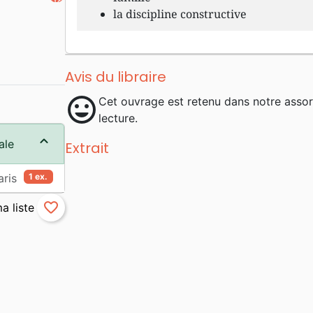
la discipline constructive
Avis du libraire
mood
Cet ouvrage est retenu dans notre asso
lecture.
ale
Extrait
aris
1 ex.
favorite_border