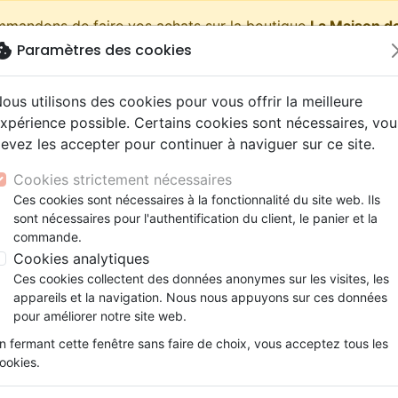
ommandons de faire vos achats sur la boutique
La Maison de
okie
Paramètres des cookies
shopping_cart
Pa
ous utilisons des cookies pour vous offrir la meilleure
xpérience possible. Certains cookies sont nécessaires, vou
evez les accepter pour continuer à naviguer sur ce site.
Nouveautés
Bibles
Livres
eBooks
Jeunesse
Cookies strictement nécessaires
Ces cookies sont nécessaires à la fonctionnalité du site web. Ils
eaux Testaments
ine
lité
 ans
lations
ns animés
s
Etude biblique
Bandes dessinées
Découverte de la foi
Adolescents, jeunes
Rap, Hip-hop
Films, fiction
Jeux
sont nécessaires pour l'authentification du client, le panier et la
ille avec Dieu
ons
cation
e
2 ans
ry, Latino, Folk
gnement, conférences
elisation
Segond 21
Famille, couple
Méditations
Bibles jeunesse
Instrumental
Documentaires, reportage
Accessoires de Bible
commande.
iles
e
esse
ro
iels
Segond
Souffrance, Relation d'aide
Souffrance, Relation d'aide
Louange, Adoration
Papeterie
En famille avec Dieu
Cookies analytiques
k
elisation
ue
esse
NEG
Santé
Psychologie
Hardrock, Métal
Ces cookies collectent des données anonymes sur les visites, les
Auteur :
Roy Harrison
cations
ts
le, Couple
l, Soul
appareils et la navigation. Nous nous appuyons sur ces données
Darby
Ethique, société, politique
Apologétique
Pop, Rock
pour améliorer notre site web.
Référence
MB3366
EAN
9782826033660
Ed
ation
Événements actuels
n fermant cette fenêtre sans faire de choix, vous acceptez tous les
Description
Détails du produit
ookies.