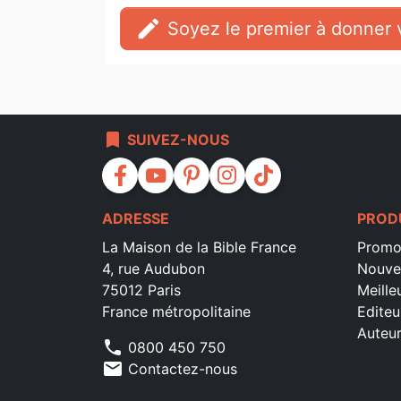
edit
Soyez le premier à donner v
bookmark
SUIVEZ-NOUS
facebook
youtube
pinterest
instagram
tiktok
ADRESSE
PROD
La Maison de la Bible France
Promo
4, rue Audubon
Nouve
75012 Paris
Meille
France métropolitaine
Editeu
Auteu
phone
0800 450 750
mail
Contactez-nous