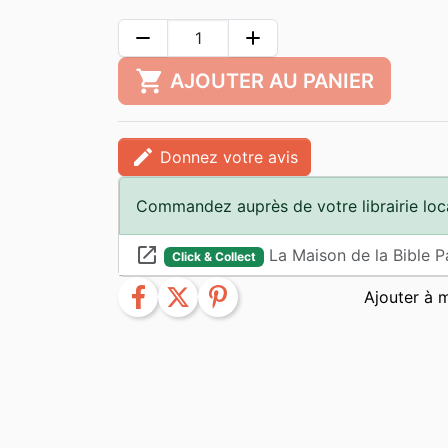
remove
add
shopping_cart
AJOUTER AU PANIER
edit
Donnez votre avis
Commandez auprès de votre librairie loc
launch
La Maison de la Bible P
Click & Collect
facebook
twitter
pinterest