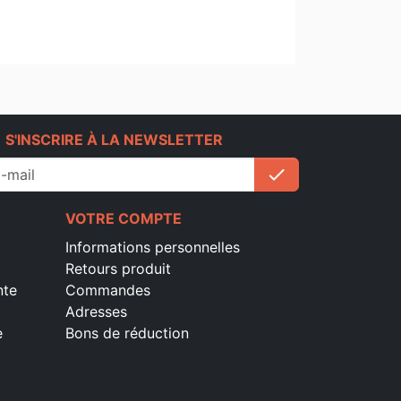
e
S'INSCRIRE À LA NEWSLETTER
check
S'inscrire
VOTRE COMPTE
Informations personnelles
Retours produit
nte
Commandes
Adresses
e
Bons de réduction