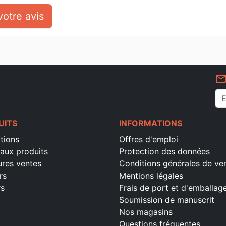
otre avis
mail_outlin
UITS
INFORMATIONS
tions
Offres d'emploi
aux produits
Protection des données
ures ventes
Conditions générales de ve
rs
Mentions légales
rs
Frais de port et d'emballag
Soumission de manuscrit
Nos magasins
Questions fréquentes