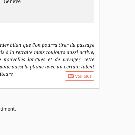
Genève
mier bilan que l’on pourra tirer du passage
s à la retraite mais toujours aussi active,
e nouvelles langues et de voyager, cette
manie aussi la plume avec un certain talent
iteurs.
book_open
Voir plus
timent.