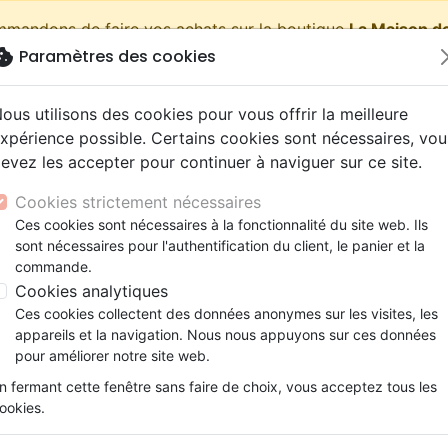
ommandons de faire vos achats sur la boutique
La Maison de
okie
Paramètres des cookies
shopping_cart
Pa
ous utilisons des cookies pour vous offrir la meilleure
xpérience possible. Certains cookies sont nécessaires, vou
evez les accepter pour continuer à naviguer sur ce site.
Nouveautés
Bibles
Livres
eBooks
Jeunesse
Cookies strictement nécessaires
Ces cookies sont nécessaires à la fonctionnalité du site web. Ils
eaux Testaments
ine
lité
 ans
lations
ns animés
s
Etude biblique
Bandes dessinées
Découverte de la foi
Adolescents, jeunes
Rap, Hip-hop
Films, fiction
Jeux
sont nécessaires pour l'authentification du client, le panier et la
Jeunes
12 à 15 ans
Histoires
Eustache - Dans l'ombr
ons
cation
e
2 ans
ry, Latino, Folk
gnement, conférences
elisation
Segond 21
Famille, couple
Méditations
Bibles jeunesse
Instrumental
Documentaires, reportage
Accessoires de Bible
commande.
iles
e
esse
ro
iels
Segond
Souffrance, Relation d'aide
Souffrance, Relation d'aide
Louange, Adoration
Papeterie
Eustache
Cookies analytiques
k
elisation
ue
esse
NEG
Santé
Psychologie
Hardrock, Métal
Ces cookies collectent des données anonymes sur les visites, les
Dans l'ombre de l'homme en noir
cations
ts
le, Couple
l, Soul
appareils et la navigation. Nous nous appuyons sur ces données
Darby
Ethique, société, politique
Apologétique
Pop, Rock
pour améliorer notre site web.
Auteur :
Helene Guyot
ation
Événements actuels
n fermant cette fenêtre sans faire de choix, vous acceptez tous les
Référence
MB3385
EAN
9782826033851
Edi
ookies.
Description
Détails du produit