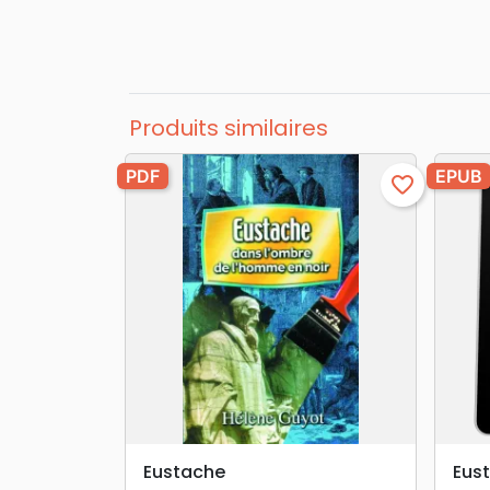
Produits similaires
PDF
EPUB
favorite_border
search
APERÇU RAPIDE
Eustache
Eus