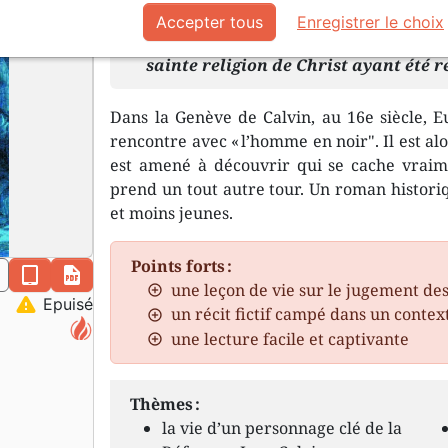
Accepter tous
Enregistrer le choix
La tyrannie de l’antichrist romain 
sainte religion de Christ ayant été r
Dans la Genève de Calvin, au 16e siècle, E
rencontre avec « l’homme en noir". Il est al
est amené à découvrir qui se cache vraime
prend un tout autre tour. Un roman histori
et moins jeunes.
Points forts :
n
epub
pdf
une leçon de vie sur le jugement de
warning
Epuisé
un récit fictif campé dans un contex
une lecture facile et captivante
Thèmes :
la vie d’un personnage clé de la