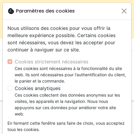
warning
Selon votre
close
cookie
Paramètres des cookies
Continuer sur le site France
localisation (États-
Unis) nous vous recommandons de faire vos achats
Nous utilisons des cookies pour vous offrir la
sur la boutique
La Maison de la Bible Suisse
meilleure expérience possible. Certains cookies
sont nécessaires, vous devez les accepter pour
menu
shopping_cart
account_circle
continuer à naviguer sur ce site.
Cookies strictement nécessaires
Ces cookies sont nécessaires à la fonctionnalité du site
web. Ils sont nécessaires pour l'authentification du client,
le panier et la commande.
Cookies analytiques
search
Ces cookies collectent des données anonymes sur les
Reche
visites, les appareils et la navigation. Nous nous
appuyons sur ces données pour améliorer notre site
Accueil
Jeunesse
web.
Bible à explorer (La) - De la Genèse à l'Apocalypse
En fermant cette fenêtre sans faire de choix, vous acceptez
La Bible à explorer
tous les cookies.