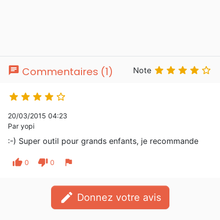
chat





Commentaires (1)
Note





20/03/2015 04:23
Par yopi
:-) Super outil pour grands enfants, je recommande
thumb_up
thumb_down
flag
0
0
edit
Donnez votre avis