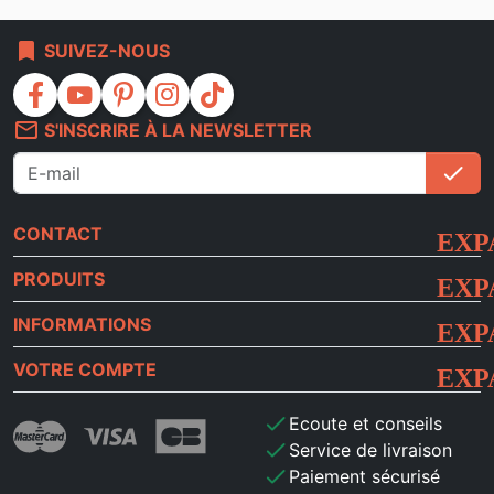
bookmark
SUIVEZ-NOUS
facebook
youtube
pinterest
instagram
tiktok
mail_outline
S'INSCRIRE À LA NEWSLETTER
check
S'i
CONTACT
PRODUITS
INFORMATIONS
VOTRE COMPTE
check
Ecoute et conseils
check
Service de livraison
check
Paiement sécurisé