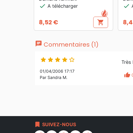
check
check
A télécharger
A
8,52 €
8,4
shopping_cart
Prix
Prix
chat
Commentaires (1)





Très
01/04/2006 17:17
thumb_up
Par Sandra M.
bookmark
SUIVEZ-NOUS