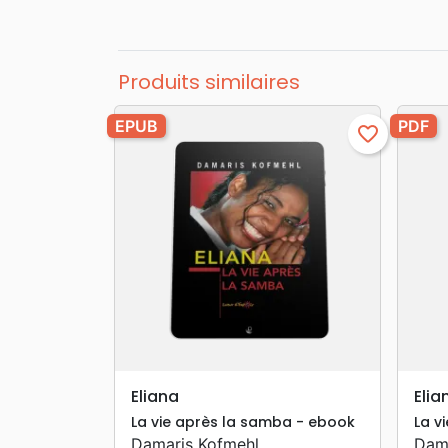
Produits similaires
EPUB
PDF
favorite_border
search
APERÇU RAPIDE
Eliana
Elia
La vie après la samba - ebook
La v
Damaris Kofmehl
Dam