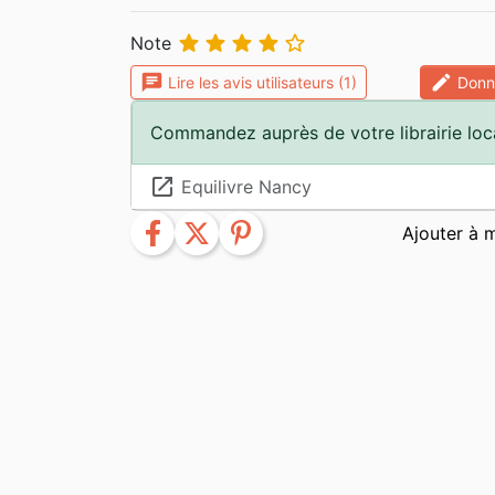





Note
chat
edit
Lire les avis utilisateurs (1)
Donne
Commandez auprès de votre librairie loc
launch
Equilivre Nancy
facebook
twitter
pinterest