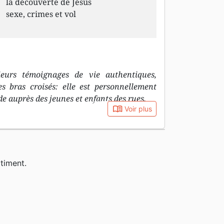
la découverte de Jésus
sexe, crimes et vol
ieurs témoignages de vie authentiques,
s bras croisés: elle est personnellement
e auprès des jeunes et enfants des rues.
book_open
Voir plus
timent.