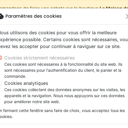
ommandons de faire vos achats sur la boutique
La Maison de
okie
Paramètres des cookies
shopping_cart
Pa
ous utilisons des cookies pour vous offrir la meilleure
xpérience possible. Certains cookies sont nécessaires, vou
evez les accepter pour continuer à naviguer sur ce site.
Nouveautés
Bibles
Livres
eBooks
Jeunesse
Cookies strictement nécessaires
Ces cookies sont nécessaires à la fonctionnalité du site web. Ils
eaux Testaments
ine
lité
 ans
lations
ns animés
s
Etude biblique
Bandes dessinées
Découverte de la foi
Adolescents, jeunes
Rap, Hip-hop
Films, fiction
Jeux
sont nécessaires pour l'authentification du client, le panier et la
es
Eliana - La vie après la samba
ons
cation
e
2 ans
ry, Latino, Folk
gnement, conférences
elisation
Segond 21
Famille, couple
Méditations
Bibles jeunesse
Instrumental
Documentaires, reportage
Accessoires de Bible
commande.
iles
e
esse
ro
iels
Segond
Souffrance, Relation d'aide
Souffrance, Relation d'aide
Louange, Adoration
Papeterie
Eliana
Cookies analytiques
k
elisation
ue
esse
NEG
Santé
Psychologie
Hardrock, Métal
Ces cookies collectent des données anonymes sur les visites, les
La vie après la samba
cations
ts
le, Couple
l, Soul
appareils et la navigation. Nous nous appuyons sur ces données
Darby
Ethique, société, politique
Apologétique
Pop, Rock
pour améliorer notre site web.
Auteur :
Damaris Kofmehl
ation
Événements actuels
n fermant cette fenêtre sans faire de choix, vous acceptez tous les
Référence
MB3455
EAN
9782826034551
Ed
ookies.
Description
Détails du produit