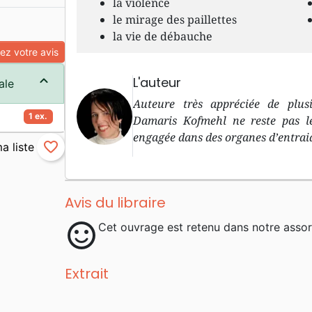
la violence
le mirage des paillettes
la vie de débauche
z votre avis
L'auteur
ale
Auteure très appréciée de plus
1 ex.
Damaris Kofmehl ne reste pas le
engagée dans des organes d’entraid
favorite_border
Avis du libraire
sentiment_satisfied
Cet ouvrage est retenu dans notre assor
Extrait