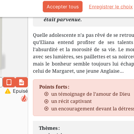
Accepter tous
Enregistrer le choix
La vie n’a aucun sens. Voilà la conc
était parvenue.
Quelle adolescente n’a pas rêvé de se retrouv
qu’Eliana entend profiter de ses talen
l’absurdité et la morosité de sa vie. Le mo
avec ses lumières, ses paillettes et sa noirc
mais le bonheur semble toujours lui échap
celui de Margaret, une jeune Anglaise…
n
epub
pdf
Points forts :
warning
Epuisé
un témoignage de l’amour de Dieu
un récit captivant
un encouragement devant la détres
Thèmes :