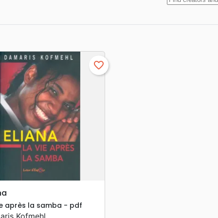
favorite_border
search
APERÇU RAPIDE
na
ie après la samba - pdf
aris Kofmehl