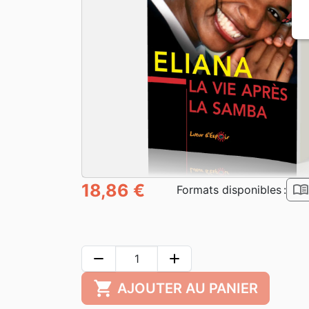
18,86 €
book_ope
Formats disponibles :
remove
add
shopping_cart
AJOUTER AU PANIER