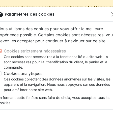
ommandons de faire vos achats sur la boutique
La Maison de
okie
Paramètres des cookies
shopping_cart
Pa
ous utilisons des cookies pour vous offrir la meilleure
xpérience possible. Certains cookies sont nécessaires, vou
evez les accepter pour continuer à naviguer sur ce site.
Nouveautés
Bibles
Livres
eBooks
Jeunesse
Cookies strictement nécessaires
Ces cookies sont nécessaires à la fonctionnalité du site web. Ils
eaux Testaments
ine
lité
 ans
lations
ns animés
s
Etude biblique
Bandes dessinées
Découverte de la foi
Adolescents, jeunes
Rap, Hip-hop
Films, fiction
Jeux
sont nécessaires pour l'authentification du client, le panier et la
Jeunes
Et si je vivais à 100%...
ons
cation
e
2 ans
ry, Latino, Folk
gnement, conférences
elisation
Segond 21
Famille, couple
Méditations
Bibles jeunesse
Instrumental
Documentaires, reportage
Accessoires de Bible
commande.
iles
e
esse
ro
iels
Segond
Souffrance, Relation d'aide
Souffrance, Relation d'aide
Louange, Adoration
Papeterie
Et si je vivais à 100%...
Cookies analytiques
k
elisation
ue
esse
NEG
Santé
Psychologie
Hardrock, Métal
Ces cookies collectent des données anonymes sur les visites, les
Auteur :
Sean Dunn
cations
ts
le, Couple
l, Soul
appareils et la navigation. Nous nous appuyons sur ces données
Darby
Ethique, société, politique
Apologétique
Pop, Rock
pour améliorer notre site web.
Référence
MB3471
EAN
9782826034711
Edit
ation
Événements actuels
n fermant cette fenêtre sans faire de choix, vous acceptez tous les
Description
Détails du produit
ookies.