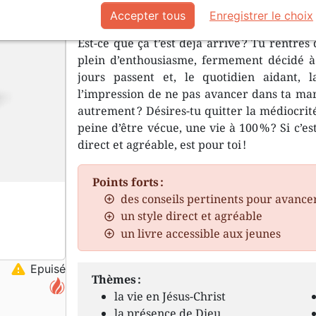
Il fallait que j’y arrive. Je ne voula
Accepter tous
Enregistrer le choix
Est-ce que ça t’est déjà arrivé ? Tu rentre
plein d’enthousiasme, fermement décidé à 
jours passent et, le quotidien aidant,
l’impression de ne pas avancer dans ta marc
autrement ? Désires-tu quitter la médiocrit
peine d’être vécue, une vie à 100 % ? Si c’est
direct et agréable, est pour toi !
Points forts :
des conseils pertinents pour avance
un style direct et agréable
un livre accessible aux jeunes
warning
Epuisé
Thèmes :
la vie en Jésus-Christ
la présence de Dieu