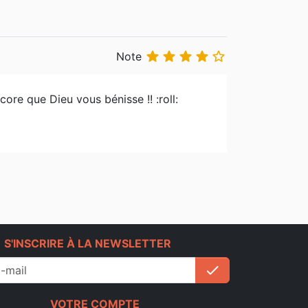





Note
ore que Dieu vous bénisse !! :roll:
e
S'INSCRIRE À LA NEWSLETTER
check
S'inscrire
VOTRE COMPTE