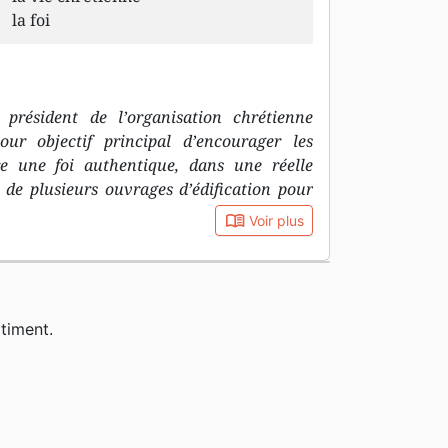
la foi
président de l’organisation chrétienne
ur objectif principal d’encourager les
re une foi authentique, dans une réelle
r de plusieurs ouvrages d’édification pour
book_open
Voir plus
timent.