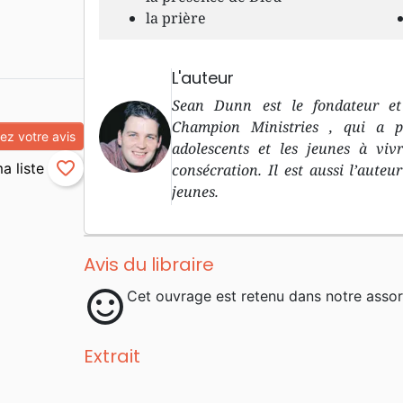
la prière
L'auteur
Sean Dunn est le fondateur et 
Champion Ministries , qui a po
z votre avis
adolescents et les jeunes à viv
favorite_border
consécration. Il est aussi l’auteu
jeunes.
Avis du libraire
sentiment_satisfied
Cet ouvrage est retenu dans notre assor
Extrait