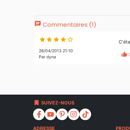
chat
Commentaires (1)





C'éta
28/04/2013 21:10
thumb_up
Par dyna
bookmark
SUIVEZ-NOUS
facebook
youtube
pinterest
instagram
tiktok
ADRESSE
PROD