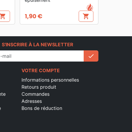
1,90 €
hopping_cart
shopping_cart
Prix
e
S'INSCRIRE À LA NEWSLETTER
check
S'inscrire
VOTRE COMPTE
Informations personnelles
Retours produit
nte
Commandes
Adresses
e
Bons de réduction