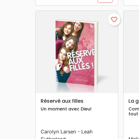
favorite_border
search
APERÇU RAPIDE
Réservé aux filles
La g
Un moment avec Dieu!
Comm
tout
Carolyn Larsen - Leah
Sutherland
Meli