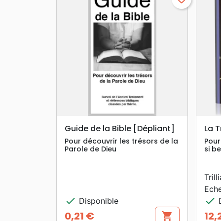
search
APERÇU RAPIDE
Guide de la Bible [Dépliant]
La T
Pour découvrir les trésors de la
Pour
Parole de Dieu
si be
Tril
Eche
check
check
Disponible
D
0,21 €
12,
shopping_cart
Prix
Prix