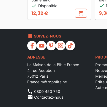
check
check
Disponible
D
12,32 €
9,3
shopping_cart
Prix
Prix
bookmark
SUIVEZ-NOUS
facebook
youtube
pinterest
instagram
tiktok
ADRESSE
PROD
La Maison de la Bible France
Promo
4, rue Audubon
Nouve
75012 Paris
Meille
France métropolitaine
Editeu
Auteu
phone
0800 450 750
mail
Contactez-nous