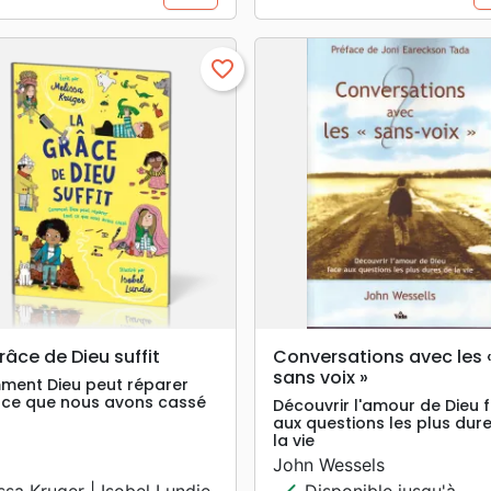
favorite_border
search
search
APERÇU RAPIDE
APERÇU RAPIDE
râce de Dieu suffit
Conversations avec les 
sans voix »
ent Dieu peut réparer
 ce que nous avons cassé
Découvrir l'amour de Dieu 
aux questions les plus dur
la vie
John Wessels
check
ssa Kruger | Isobel Lundie
Disponible jusqu'à