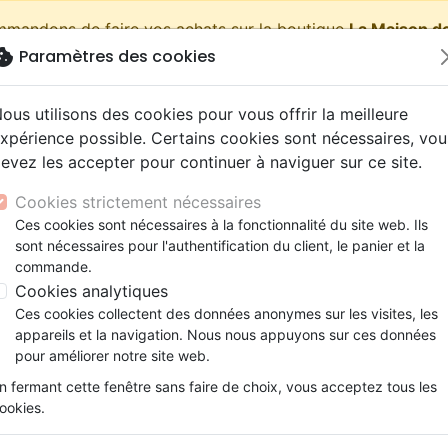
ommandons de faire vos achats sur la boutique
La Maison de
okie
Paramètres des cookies
shopping_cart
Pa
ous utilisons des cookies pour vous offrir la meilleure
xpérience possible. Certains cookies sont nécessaires, vou
evez les accepter pour continuer à naviguer sur ce site.
Nouveautés
Bibles
Livres
eBooks
Jeunesse
Cookies strictement nécessaires
Ces cookies sont nécessaires à la fonctionnalité du site web. Ils
eaux Testaments
ine
lité
 ans
lations
ns animés
s
Etude biblique
Bandes dessinées
Découverte de la foi
Adolescents, jeunes
Rap, Hip-hop
Films, fiction
Jeux
sont nécessaires pour l'authentification du client, le panier et la
es
Reprendre son envol - Comment surmonter les turbule
ons
cation
e
2 ans
ry, Latino, Folk
gnement, conférences
elisation
Segond 21
Famille, couple
Méditations
Bibles jeunesse
Instrumental
Documentaires, reportage
Accessoires de Bible
commande.
iles
e
esse
ro
iels
Segond
Souffrance, Relation d'aide
Souffrance, Relation d'aide
Louange, Adoration
Papeterie
Reprendre son envol
Cookies analytiques
k
elisation
ue
esse
NEG
Santé
Psychologie
Hardrock, Métal
Ces cookies collectent des données anonymes sur les visites, les
Comment surmonter les turbulences
cations
ts
le, Couple
l, Soul
appareils et la navigation. Nous nous appuyons sur ces données
Darby
Ethique, société, politique
Apologétique
Pop, Rock
pour améliorer notre site web.
Auteur :
Gracia Burnham
ation
Événements actuels
n fermant cette fenêtre sans faire de choix, vous acceptez tous les
Référence
MB3488
EAN
9782826034889
Ed
ookies.
Description
Détails du produit