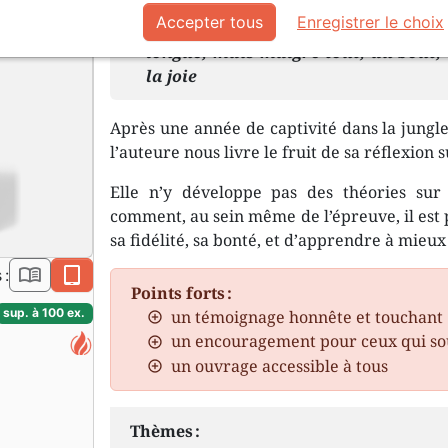
Accepter tous
Enregistrer le choix
La route de l’angoisse, de la sou
longue, mais malgré tout, au bout, i
la joie
Après une année de captivité dans la jungle 
l’auteure nous livre le fruit de sa réflexion s
Elle n’y développe pas des théories sur
comment, au sein même de l’épreuve, il est 
sa fidélité, sa bonté, et d’apprendre à mieux
book_open
epub
 :
Points forts :
sup. à 100 ex.
un témoignage honnête et touchant
un encouragement pour ceux qui so
un ouvrage accessible à tous
Thèmes :