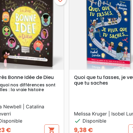
search
search
APERÇU RAPIDE
APERÇU RAPIDE
rès Bonne Idée de Dieu
Quoi que tu fasses, je v
que tu saches
quoi nos différences sont
lles : la vraie histoire
lia Newbell | Catalina
verri
Melissa Kruger | Isobel Lu
check
isponible
Disponible
23 €
9,38 €
shopping_cart
s
Prix