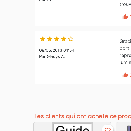
trouv
thumb_up





Graci
port.
08/05/2013 01:54
repre
Par Gladys A.
lumin
thumb_up
Les clients qui ont acheté ce pro
favorite_border