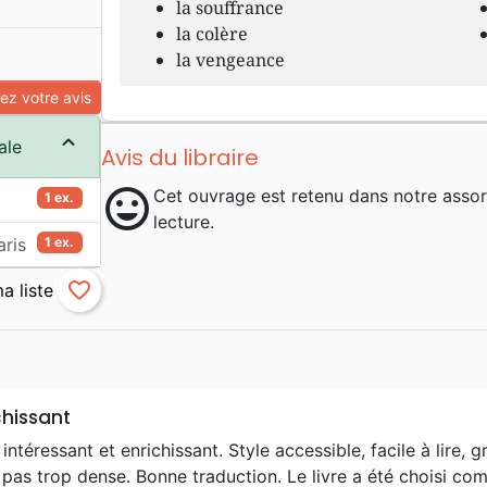
la souffrance
la colère
la vengeance
z votre avis
ale
Avis du libraire
mood
Cet ouvrage est retenu dans notre asso
1 ex.
lecture.
aris
1 ex.
favorite_border
chissant
 intéressant et enrichissant. Style accessible, facile à lire,
 pas trop dense. Bonne traduction. Le livre a été choisi c