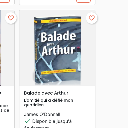
favorite_border
favorite_border
search
APERÇU RAPIDE
«
Balade avec Arthur
L'amitié qui a défié mon
quotidien
face
es de
James O'Donnell
check
Disponible jusqu'à
épuisement