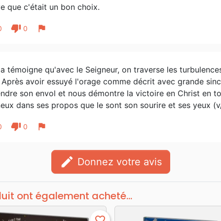
e que c'était un bon choix.
thumb_down
flag
0
0
a témoigne qu'avec le Seigneur, on traverse les turbulences
 Après avoir essuyé l'orage comme décrit avec grande sincé
ndre son envol et nous démontre la victoire en Christ en to
eux dans ses propos que le sont son sourire et ses yeux (
thumb_down
flag
0
0
edit
Donnez votre avis
duit ont également acheté...
favorite_border