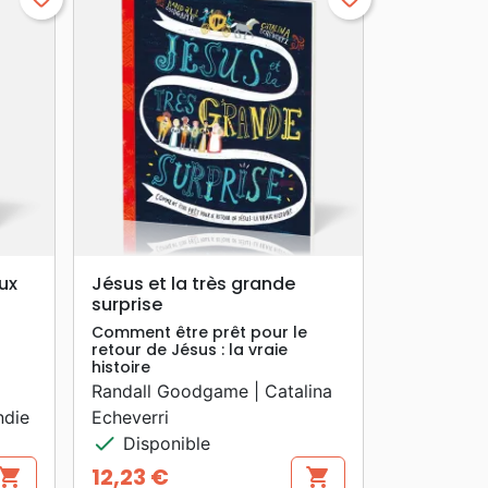
search
APERÇU RAPIDE
eux
Jésus et la très grande
surprise
Comment être prêt pour le
retour de Jésus : la vraie
histoire
Randall Goodgame | Catalina
ndie
Echeverri
check
Disponible
12,23 €
hopping_cart
shopping_cart
Prix