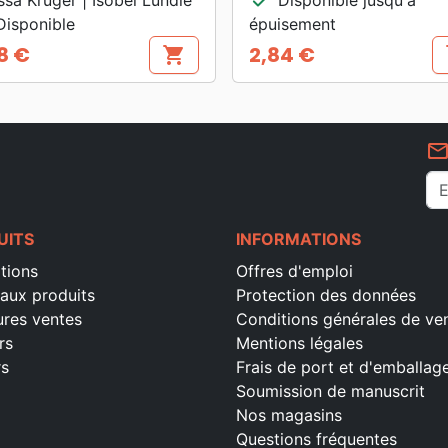
isponible
épuisement
8 €
2,84 €
shopping_cart
s
Prix
mail_outlin
UITS
INFORMATIONS
tions
Offres d'emploi
aux produits
Protection des données
ures ventes
Conditions générales de ve
rs
Mentions légales
rs
Frais de port et d'emballag
Soumission de manuscrit
Nos magasins
Questions fréquentes