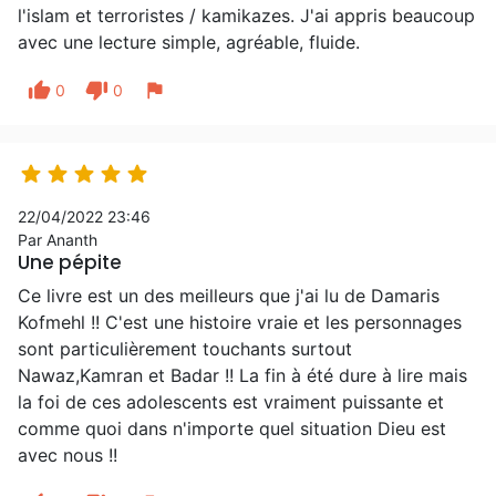
l'islam et terroristes / kamikazes. J'ai appris beaucoup
avec une lecture simple, agréable, fluide.
thumb_up
thumb_down
flag
0
0





22/04/2022 23:46
Par Ananth
Une pépite
Ce livre est un des meilleurs que j'ai lu de Damaris
Kofmehl !! C'est une histoire vraie et les personnages
sont particulièrement touchants surtout
Nawaz,Kamran et Badar !! La fin à été dure à lire mais
la foi de ces adolescents est vraiment puissante et
comme quoi dans n'importe quel situation Dieu est
avec nous !!