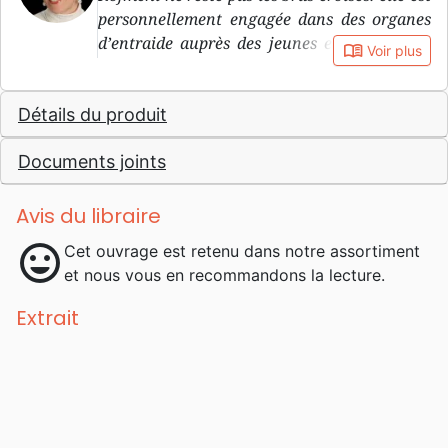
personnellement engagée dans des organes
d’entraide auprès des jeunes et enfants des
book_open
Voir plus
rues.
Détails du produit
Documents joints
Avis du libraire
mood
Cet ouvrage est retenu dans notre assortiment
et nous vous en recommandons la lecture.
Extrait