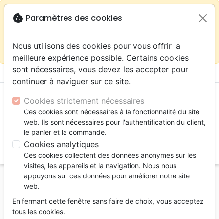
warning
Selon votre
close
cookie
Paramètres des cookies
Continuer sur le site France
localisation (États-
Unis) nous vous recommandons de faire vos achats
Nous utilisons des cookies pour vous offrir la
sur la boutique
La Maison de la Bible Suisse
meilleure expérience possible. Certains cookies
sont nécessaires, vous devez les accepter pour
menu
shopping_cart
account_circle
continuer à naviguer sur ce site.
Cookies strictement nécessaires
Ces cookies sont nécessaires à la fonctionnalité du site
web. Ils sont nécessaires pour l'authentification du client,
le panier et la commande.
Cookies analytiques
search
Ces cookies collectent des données anonymes sur les
Reche
visites, les appareils et la navigation. Nous nous
appuyons sur ces données pour améliorer notre site
Accueil
Livres
Témoignages, biographies
web.
15 minutes de terreur
En fermant cette fenêtre sans faire de choix, vous acceptez
15 minutes de terreur
tous les cookies.