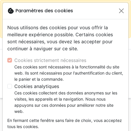
warning
Selon votre
close
cookie
Paramètres des cookies
Continuer sur le site France
localisation (États-
Unis) nous vous recommandons de faire vos achats
Nous utilisons des cookies pour vous offrir la
sur la boutique
La Maison de la Bible Suisse
meilleure expérience possible. Certains cookies
sont nécessaires, vous devez les accepter pour
menu
shopping_cart
account_circle
continuer à naviguer sur ce site.
Cookies strictement nécessaires
Ces cookies sont nécessaires à la fonctionnalité du site
web. Ils sont nécessaires pour l'authentification du client,
le panier et la commande.
Cookies analytiques
search
Ces cookies collectent des données anonymes sur les
Reche
visites, les appareils et la navigation. Nous nous
appuyons sur ces données pour améliorer notre site
Accueil
Livres
Souffrance, Relation d'aide
web.
Relation d'aide
Des gestes qui touchent le coeur
En fermant cette fenêtre sans faire de choix, vous acceptez
Des gestes qui touchent le coeur
tous les cookies.