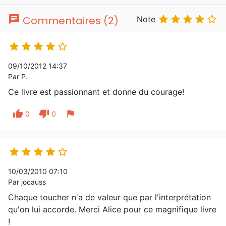
chat





Commentaires (2)
Note





09/10/2012 14:37
Par P.
Ce livre est passionnant et donne du courage!
thumb_up
thumb_down
flag
0
0





10/03/2010 07:10
Par jocauss
Chaque toucher n'a de valeur que par l'interprétation
qu'on lui accorde. Merci Alice pour ce magnifique livre
!