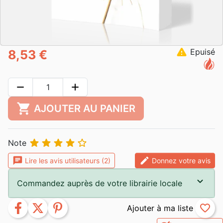
warning
Epuisé
8,53 €
remove
add
shopping_cart
AJOUTER AU PANIER





Note
chat
edit
Lire les avis utilisateurs (2)
Donnez votre avis
Commandez auprès de votre librairie locale
facebook
twitter
pinterest
favorite_border