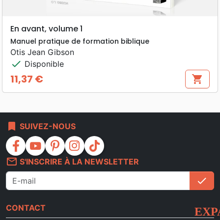
En avant, volume 1
Manuel pratique de formation biblique
Otis Jean Gibson
check
Disponible
11,37 €
shopping_cart
Prix
bookmark
SUIVEZ-NOUS
facebook
youtube
pinterest
instagram
tiktok
mail_outline
S'INSCRIRE À LA NEWSLETTER
check
S'i
CONTACT