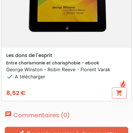
Les dons de l'esprit
Entre charismanie et charisphobie - ebook
George Winston - Robin Reeve - Florent Varak
check
A télécharger
8,52 €
shopping_cart
Prix
chat
Commentaires (0)