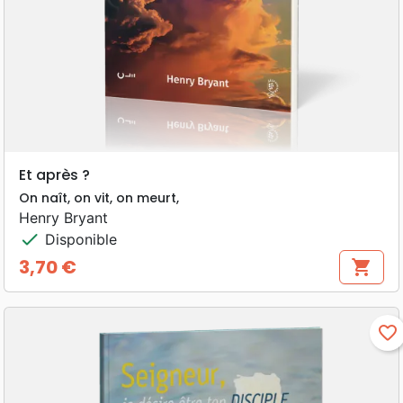
Et après ?
On naît, on vit, on meurt,
Henry Bryant
check
Disponible
3,70 €
shopping_cart
Prix
favorite_border