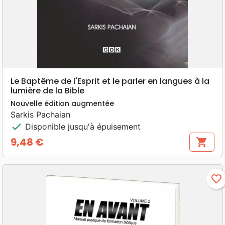
Le Baptême de l'Esprit et le parler en langues à la
lumière de la Bible
Nouvelle édition augmentée
Sarkis Pachaian
check
Disponible jusqu'à épuisement
9,48 €
shopping_cart
Prix
favorite_border