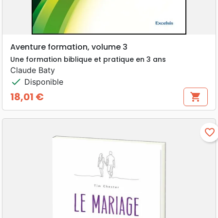
Aventure formation, volume 3
Une formation biblique et pratique en 3 ans
Claude Baty
check
Disponible
18,01 €
shopping_cart
Prix
favorite_border