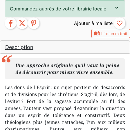
Commandez auprès de votre librairie locale
facebook
twitter
pinterest
favorite_border
auto_stories
Lire un extrait
Description
Une approche originale qu’il vaut la peine
de découvrir pour mieux vivre ensemble.
Les dons de l’Esprit : un sujet porteur de désaccords
et de divisions pour les chrétiens. S’agit-il, dès lors, de
l’éviter ? Fort de la sagesse accumulée au fil des
années, l’auteur s’est proposé d’examiner la question
dans un esprit de tolérance et constructif. Deux
théologiens plus jeunes rattachés, l’un aux milieux
charismatiques, l’autre aux milieux non