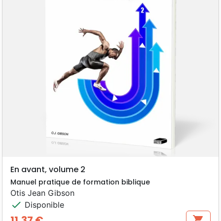
En avant, volume 2
Manuel pratique de formation biblique
Otis Jean Gibson
check
Disponible
11,37 €
shopping_cart