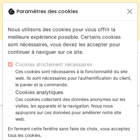
warning
Selon votre
close
cookie
Paramètres des cookies
Continuer sur le site France
localisation (États-
Unis) nous vous recommandons de faire vos achats
Nous utilisons des cookies pour vous offrir la
sur la boutique
La Maison de la Bible Suisse
meilleure expérience possible. Certains cookies
sont nécessaires, vous devez les accepter pour
menu
shopping_cart
account_circle
continuer à naviguer sur ce site.
Cookies strictement nécessaires
Ces cookies sont nécessaires à la fonctionnalité du site
web. Ils sont nécessaires pour l'authentification du client,
le panier et la commande.
Cookies analytiques
search
Ces cookies collectent des données anonymes sur les
Reche
visites, les appareils et la navigation. Nous nous
appuyons sur ces données pour améliorer notre site
Accueil
Livres
Doctrine
Saint Esprit
web.
Dons de l'Esprit (Les) - Entre charismanie et
En fermant cette fenêtre sans faire de choix, vous acceptez
charisphobie - Réflexion à trois voix
tous les cookies.