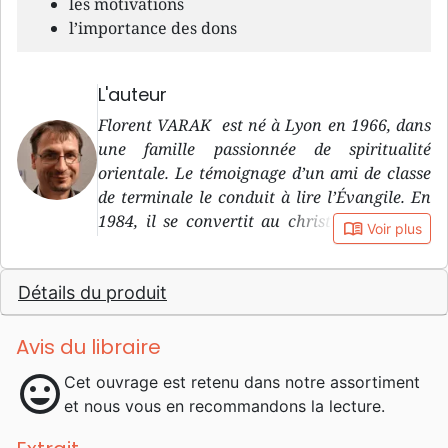
les motivations
l’importance des dons
L'auteur
Florent VARAK est né à Lyon en 1966, dans
une famille passionnée de spiritualité
orientale. Le témoignage d’un ami de classe
de terminale le conduit à lire l’Évangile. En
1984, il se convertit au christianisme dans
book_open
Voir plus
une église évangélique baptiste. Il fait des
études de commerce aux États-Unis (B.S.B.A.
Détails du produit
de University of Hartford, Connecticut,
1988), tout en participant à diverses
formations bibliques. Une jeune église de
Avis du libraire
Lyon l’embauche pour un stage qui conduit
mood
Cet ouvrage est retenu dans notre assortiment
à 25 années de travail pastoral au sein de
et nous vous en recommandons la lecture.
l’Église Protestante Évangélique
Villeurbanne-Cusset. En 2003, il prend une