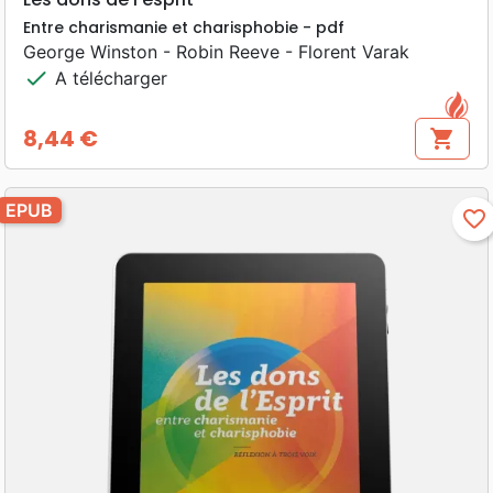
Entre charismanie et charisphobie - pdf
George Winston - Robin Reeve - Florent Varak
check
A télécharger
8,44 €
shopping_cart
Prix
EPUB
favorite_border