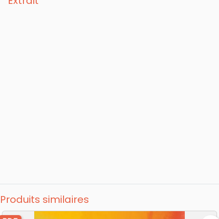
Extrait
année sabbatique pour terminer une
Maîtrise de Théologie commencée longtemps
avant (Master’s of Divinity, Master’s
Seminary, Californie, 2004). Florent enseigne
régulièrement à l’Institut Biblique de Genève
depuis 1998 et anime le célèbre podcast Un
pasteur vous répond . Depuis 2015, Florent
travaille au sein de Encompass World
Partners pour coordonner le travail
d’équipes pastorales chargées du
développement d’églises et de formation de
pasteurs. Il publie en 1990 La Réincarnation
puis La Foi Charismatique ; Le mariage de
Jésus, l'Évangile et le citoyen et Manuel du
prédicateur . Il a dirigé la rédaction du livre
2012, le silence de l’église et Merci La Bible
Il est l’auteur de plusieurs articles publiés
Produits similaires
dans diverses revues protestantes (Revue
Réformée ; Info FEF ; Promesses) et de La