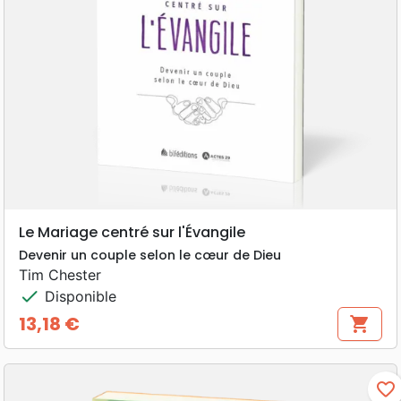
Le Mariage centré sur l'Évangile
Devenir un couple selon le cœur de Dieu
Tim Chester
check
Disponible
13,18 €
shopping_cart
Prix
favorite_border