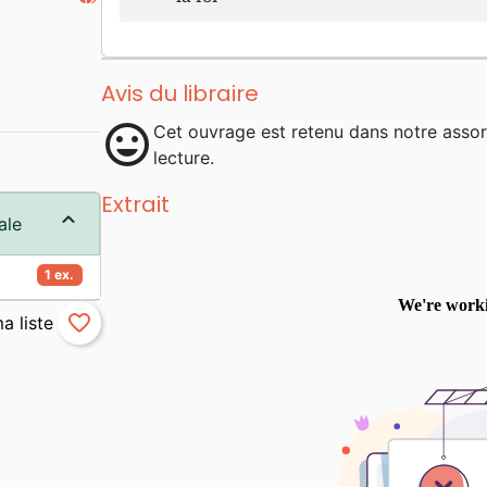
Avis du libraire
mood
Cet ouvrage est retenu dans notre asso
lecture.
Extrait
ale
1 ex.
favorite_border