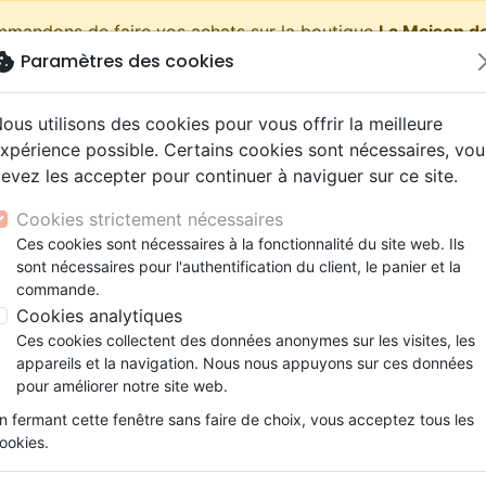
ommandons de faire vos achats sur la boutique
La Maison de
okie
Paramètres des cookies
shopping_cart
Pa
ous utilisons des cookies pour vous offrir la meilleure
xpérience possible. Certains cookies sont nécessaires, vou
evez les accepter pour continuer à naviguer sur ce site.
Nouveautés
Bibles
Livres
eBooks
Jeunesse
Cookies strictement nécessaires
Ces cookies sont nécessaires à la fonctionnalité du site web. Ils
eaux Testaments
ine
lité
 ans
lations
ns animés
s
Etude biblique
Bandes dessinées
Découverte de la foi
Adolescents, jeunes
Rap, Hip-hop
Films, fiction
Jeux
sont nécessaires pour l'authentification du client, le panier et la
ons
cation
e
2 ans
ry, Latino, Folk
gnement, conférences
elisation
Segond 21
Famille, couple
Méditations
Bibles jeunesse
Instrumental
Documentaires, reportage
Accessoires de Bible
commande.
iles
e
esse
ro
iels
Segond
Souffrance, Relation d'aide
Souffrance, Relation d'aide
Louange, Adoration
Papeterie
Jeannot en Afrique
Cookies analytiques
k
elisation
ue
esse
NEG
Santé
Psychologie
Hardrock, Métal
Ces cookies collectent des données anonymes sur les visites, les
Artiste :
Samuel Grandjean
cations
ts
le, Couple
l, Soul
appareils et la navigation. Nous nous appuyons sur ces données
Darby
Ethique, société, politique
Apologétique
Pop, Rock
pour améliorer notre site web.
Référence
MB4500
EAN
9782826045007
E
ation
Événements actuels
n fermant cette fenêtre sans faire de choix, vous acceptez tous les
Description
Détails du produit
ookies.