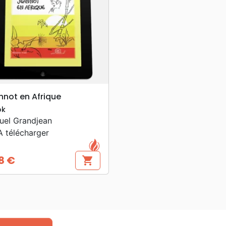
search
APERÇU RAPIDE
nnot en Afrique
ok
uel Grandjean
 télécharger
8 €
shopping_cart