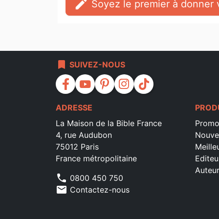
edit
Soyez le premier à donner v
bookmark
SUIVEZ-NOUS
facebook
youtube
pinterest
instagram
tiktok
ADRESSE
PROD
La Maison de la Bible France
Promo
4, rue Audubon
Nouve
75012 Paris
Meille
France métropolitaine
Editeu
Auteu
phone
0800 450 750
mail
Contactez-nous