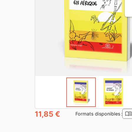
11,85 €
book_ope
Formats disponibles :