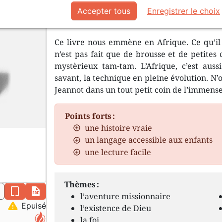
Le jour du grand départ arrive. 
Accepter tous
Enregistrer le choix
Marseille, la traversée se fait à bor
Ce livre nous emmène en Afrique. Ce qu’il 
n’est pas fait que de brousse et de petites
mystèrieux tam-tam. L’Afrique, c’est aussi 
savant, la technique en pleine évolution. N’
Jeannot dans un tout petit coin de l’immense
Points forts :
une histoire vraie
un langage accessible aux enfants
une lecture facile
Thèmes :
n
epub
pdf
l’aventure missionnaire
warning
Epuisé
l’existence de Dieu
la foi