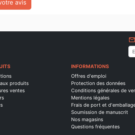
otre avis
mail_outlin
UITS
INFORMATIONS
tions
Offres d'emploi
aux produits
Protection des données
ures ventes
Conditions générales de ve
rs
Mentions légales
rs
Frais de port et d'emballag
Soumission de manuscrit
Nos magasins
Questions fréquentes