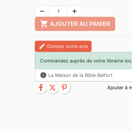
remove
add
shopping_cart
AJOUTER AU PANIER
edit
Donnez votre avis
Commandez auprès de votre librairie loc
info
La Maison de la Bible Belfort
facebook
twitter
pinterest