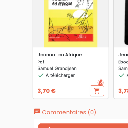
search
APERÇU RAPIDE
Jeannot en Afrique
Jea
Pdf
Ebo
Samuel Grandjean
Sam
check
check
A télécharger
A
3,70 €
3,7
shopping_cart
Prix
Prix
chat
Commentaires (0)