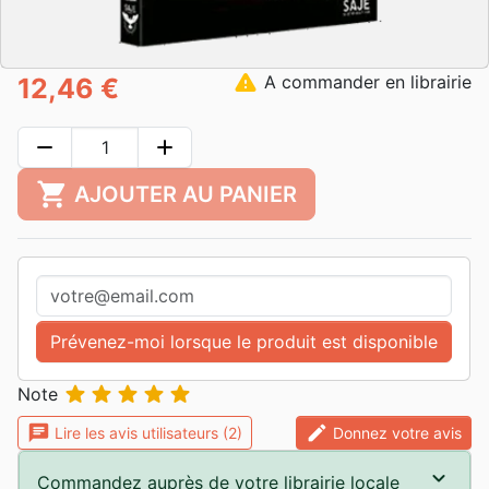
warning
A commander en librairie
12,46 €
remove
add
shopping_cart
AJOUTER AU PANIER
Prévenez-moi lorsque le produit est disponible





Note
chat
edit
Lire les avis utilisateurs (2)
Donnez votre avis
Commandez auprès de votre librairie locale