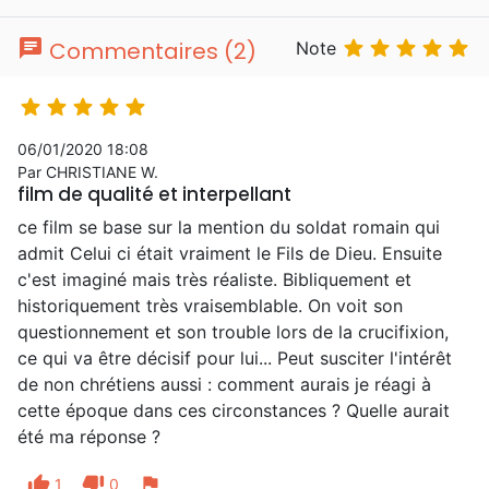
chat





Commentaires (2)
Note





06/01/2020 18:08
Par CHRISTIANE W.
film de qualité et interpellant
ce film se base sur la mention du soldat romain qui
admit Celui ci était vraiment le Fils de Dieu. Ensuite
c'est imaginé mais très réaliste. Bibliquement et
historiquement très vraisemblable. On voit son
questionnement et son trouble lors de la crucifixion,
ce qui va être décisif pour lui... Peut susciter l'intérêt
de non chrétiens aussi : comment aurais je réagi à
cette époque dans ces circonstances ? Quelle aurait
été ma réponse ?
thumb_up
thumb_down
flag
1
0