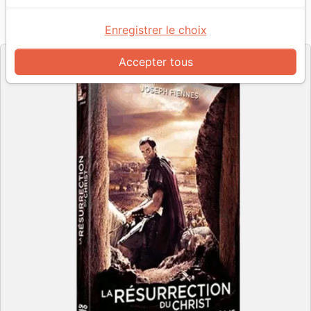
Référence
SAJE5553
EAN
3700000255536
Sony Pictures
Enregistrer le choix
Editeur
Accepter tous