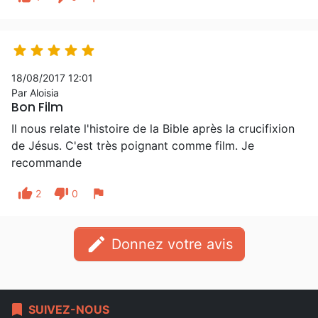





18/08/2017 12:01
Par Aloisia
Bon Film
Il nous relate l'histoire de la Bible après la crucifixion
de Jésus. C'est très poignant comme film. Je
recommande
thumb_up
thumb_down
flag
2
0
edit
Donnez votre avis
bookmark
SUIVEZ-NOUS