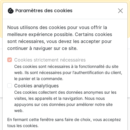
warning
Selon votre
close
cookie
Paramètres des cookies
Continuer sur le site France
localisation (États-
Unis) nous vous recommandons de faire vos achats
Nous utilisons des cookies pour vous offrir la
sur la boutique
La Maison de la Bible Suisse
meilleure expérience possible. Certains cookies
sont nécessaires, vous devez les accepter pour
menu
shopping_cart
account_circle
continuer à naviguer sur ce site.
Cookies strictement nécessaires
Ces cookies sont nécessaires à la fonctionnalité du site
web. Ils sont nécessaires pour l'authentification du client,
le panier et la commande.
Cookies analytiques
search
Ces cookies collectent des données anonymes sur les
Reche
visites, les appareils et la navigation. Nous nous
appuyons sur ces données pour améliorer notre site
Accueil
Vidéos
Films, fiction
web.
Résurrection du Christ [DVD] (La)
En fermant cette fenêtre sans faire de choix, vous acceptez
La Résurrection du Christ [DVD]
tous les cookies.