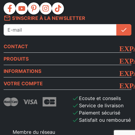
facebook
youtube
pinterest
instagram
tiktok
mail_outline
S'INSCRIRE À LA NEWSLETTER
check
S'i
CONTACT
PRODUITS
INFORMATIONS
VOTRE COMPTE
check
Ecoute et conseils
check
Service de livraison
check
Paiement sécurisé
check
Satisfait ou remboursé
Membre du réseau