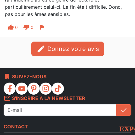
particulièrement celui-ci. La fin était difficile. Donc,
pas pour les âmes sensibles.
thumb_up
thumb_down
flag
0
0
edit
Donnez votre avis
bookmark
SUIVEZ-NOUS
facebook
youtube
pinterest
instagram
tiktok
mail_outline
S'INSCRIRE À LA NEWSLETTER
check
S'i
CONTACT