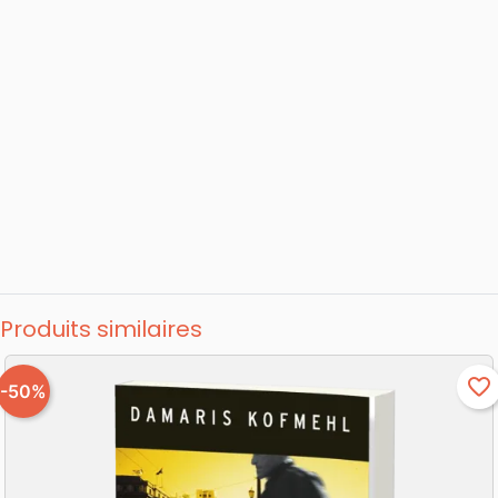
Produits similaires
favorite_border
-50%