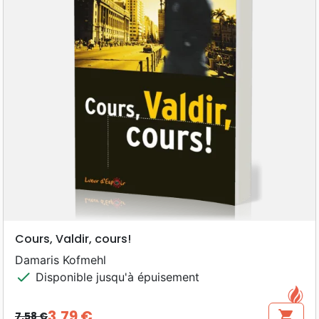
Cours, Valdir, cours!
Damaris Kofmehl
check
Disponible jusqu'à épuisement
3,79 €
shopping_cart
7,58 €