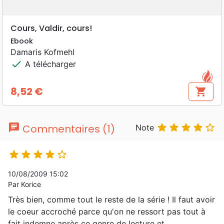
Cours, Valdir, cours!
Ebook
Damaris Kofmehl
check
A télécharger
8,52 €
shopping_cart
Prix
chat





Commentaires (1)
Note





10/08/2009 15:02
Par Korice
Très bien, comme tout le reste de la série ! Il faut avoir
le coeur accroché parce qu'on ne ressort pas tout à
fait indemne après ce genre de lecture et