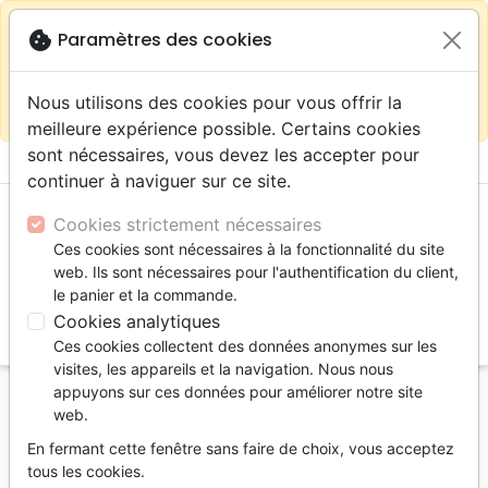
warning
Selon votre
close
cookie
Paramètres des cookies
Continuer sur le site France
localisation (États-
Unis) nous vous recommandons de faire vos achats
Nous utilisons des cookies pour vous offrir la
sur la boutique
La Maison de la Bible Suisse
meilleure expérience possible. Certains cookies
sont nécessaires, vous devez les accepter pour
menu
shopping_cart
account_circle
continuer à naviguer sur ce site.
Cookies strictement nécessaires
Ces cookies sont nécessaires à la fonctionnalité du site
web. Ils sont nécessaires pour l'authentification du client,
le panier et la commande.
Cookies analytiques
search
Ces cookies collectent des données anonymes sur les
Reche
visites, les appareils et la navigation. Nous nous
appuyons sur ces données pour améliorer notre site
Accueil
eBooks
Biographies
web.
Cours, Valdir, cours! - Pdf
En fermant cette fenêtre sans faire de choix, vous acceptez
Cours, Valdir, cours!
tous les cookies.