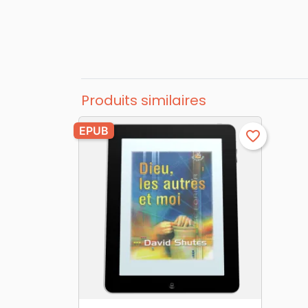
Produits similaires
EPUB
favorite_border