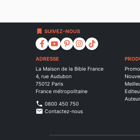
bookmark
SUIVEZ-NOUS
facebook
youtube
pinterest
instagram
tiktok
ADRESSE
PROD
La Maison de la Bible France
Promo
4, rue Audubon
Nouve
75012 Paris
Meille
France métropolitaine
Editeu
Auteu
phone
0800 450 750
mail
Contactez-nous