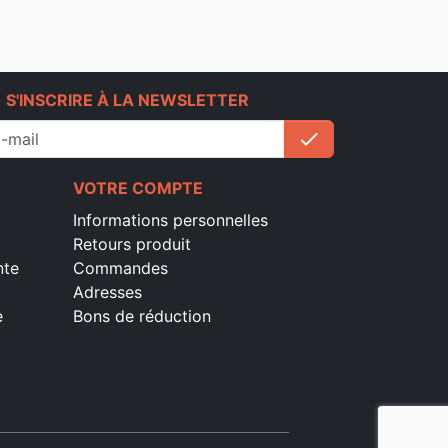
e
S'INSCRIRE À LA NEWSLETTER
check
S'inscrire
VOTRE COMPTE
Informations personnelles
Retours produit
nte
Commandes
Adresses
e
Bons de réduction