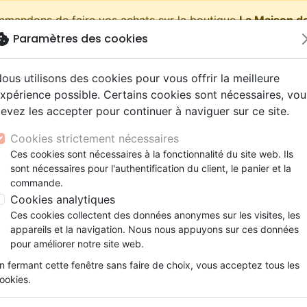
ommandons de faire vos achats sur la boutique
La Maison de
okie
Paramètres des cookies
shopping_cart
Pa
ous utilisons des cookies pour vous offrir la meilleure
xpérience possible. Certains cookies sont nécessaires, vou
evez les accepter pour continuer à naviguer sur ce site.
Nouveautés
Bibles
Livres
eBooks
Jeunesse
Cookies strictement nécessaires
Ces cookies sont nécessaires à la fonctionnalité du site web. Ils
eaux Testaments
ine
lité
 ans
lations
ns animés
s
Etude biblique
Bandes dessinées
Découverte de la foi
Adolescents, jeunes
Rap, Hip-hop
Films, fiction
Jeux
sont nécessaires pour l'authentification du client, le panier et la
Dieu, les autres et moi - Pdf
ons
cation
e
2 ans
ry, Latino, Folk
gnement, conférences
elisation
Segond 21
Famille, couple
Méditations
Bibles jeunesse
Instrumental
Documentaires, reportage
Accessoires de Bible
commande.
iles
e
esse
ro
iels
Segond
Souffrance, Relation d'aide
Souffrance, Relation d'aide
Louange, Adoration
Papeterie
Dieu, les autres et moi
Cookies analytiques
k
elisation
ue
esse
NEG
Santé
Psychologie
Hardrock, Métal
Ces cookies collectent des données anonymes sur les visites, les
Pdf
cations
ts
le, Couple
l, Soul
appareils et la navigation. Nous nous appuyons sur ces données
Darby
Ethique, société, politique
Apologétique
Pop, Rock
pour améliorer notre site web.
Auteur :
David Shutes
ation
Événements actuels
n fermant cette fenêtre sans faire de choix, vous acceptez tous les
Référence
MB3382-PDF
EAN
9782826098119
ookies.
Description
Détails du produit