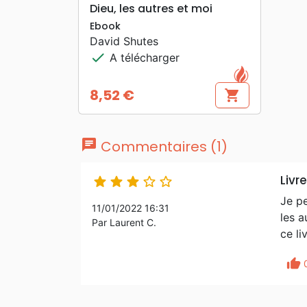
search
APERÇU RAPIDE
Dieu, les autres et moi
Ebook
David Shutes
check
A télécharger
8,52 €
shopping_cart
Prix
chat
Commentaires (1)
Livre





Je pe
11/01/2022 16:31
les a
Par Laurent C.
ce li
thumb_up