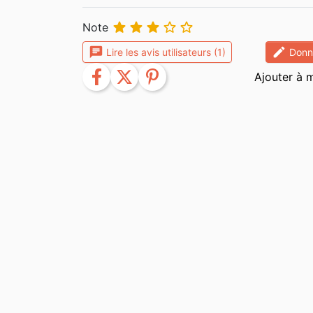





Note
chat
edit
Lire les avis utilisateurs (1)
Donne
facebook
twitter
pinterest