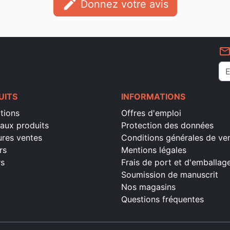
edit
Donnez votre avis
mail_outlin
UITS
INFORMATIONS
tions
Offres d'emploi
aux produits
Protection des données
ures ventes
Conditions générales de ve
rs
Mentions légales
rs
Frais de port et d'emballag
Soumission de manuscrit
Nos magasins
Questions fréquentes