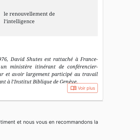
le renouvellement de
l’intelligence
976, David Shutes est rattaché à France-
 un ministère itinérant de conférencier-
ur et avoir largement participé au travail
nt à l’Institut Biblique de Genève.
book_open
Voir plus
rtiment et nous vous en recommandons la