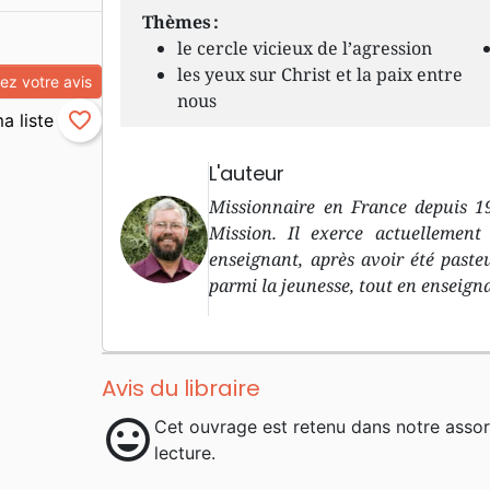
Thèmes :
le cercle vicieux de l’agression
les yeux sur Christ et la paix entre
z votre avis
nous
favorite_border
L'auteur
Missionnaire en France depuis 1
Mission. Il exerce actuellement
enseignant, après avoir été paste
parmi la jeunesse, tout en enseigna
Avis du libraire
mood
Cet ouvrage est retenu dans notre asso
lecture.