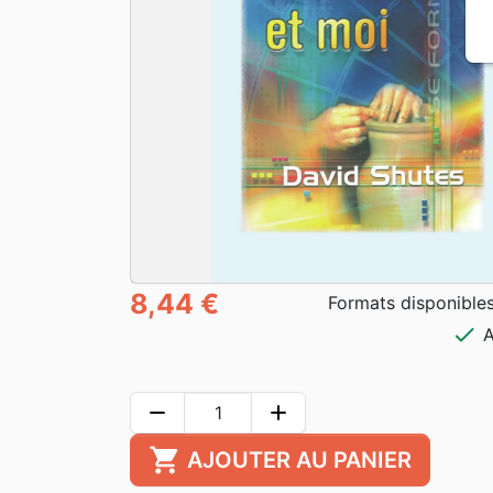
8,44 €
Formats disponibles
check
A
remove
add
shopping_cart
AJOUTER AU PANIER