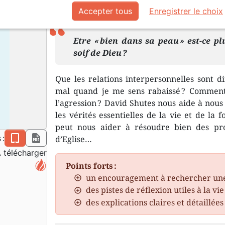
Accepter tous
Enregistrer le choix
En format pdf.
Etre « bien dans sa peau » est-ce p
soif de Dieu ?
Que les relations interpersonnelles sont dif
mal quand je me sens rabaissé ? Comment
l’agression ? David Shutes nous aide à no
les vérités essentielles de la vie et de la 
peut nous aider à résoudre bien des pr
epub
pdf
 :
d’Eglise…
 télécharger
Points forts :
un encouragement à rechercher une 
des pistes de réflexion utiles à la vi
des explications claires et détaillée