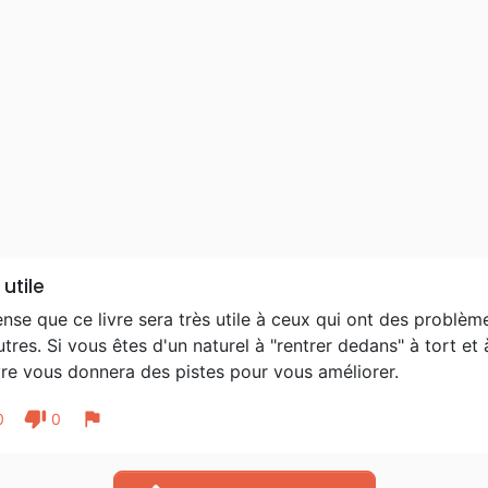
 utile
nse que ce livre sera très utile à ceux qui ont des problème
utres. Si vous êtes d'un naturel à "rentrer dedans" à tort et
vre vous donnera des pistes pour vous améliorer.
thumb_down
flag
0
0