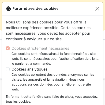
warning
Selon votre
close
cookie
Paramètres des cookies
Continuer sur le site France
localisation (États-
Unis) nous vous recommandons de faire vos achats
Nous utilisons des cookies pour vous offrir la
sur la boutique
La Maison de la Bible Suisse
meilleure expérience possible. Certains cookies
sont nécessaires, vous devez les accepter pour
menu
shopping_cart
account_circle
continuer à naviguer sur ce site.
Cookies strictement nécessaires
Ces cookies sont nécessaires à la fonctionnalité du site
web. Ils sont nécessaires pour l'authentification du client,
le panier et la commande.
Cookies analytiques
search
Ces cookies collectent des données anonymes sur les
Reche
visites, les appareils et la navigation. Nous nous
appuyons sur ces données pour améliorer notre site
Accueil
Livres
Commentaires
Genèse
web.
3ème jour (Le) - Bible et géologie - pdf
En fermant cette fenêtre sans faire de choix, vous acceptez
Le 3ème jour
tous les cookies.