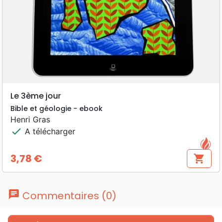
Le 3ème jour
Bible et géologie - ebook
Henri Gras
check
A télécharger
3,78 €
shopping_cart
Prix
chat
Commentaires (0)