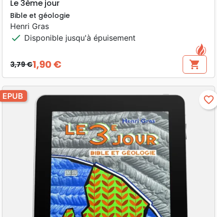
Le 3ème jour
Bible et géologie
Henri Gras
check
Disponible jusqu'à épuisement
1,90 €
shopping_cart
3,79 €
Prix de base
Prix
EPUB
favorite_border