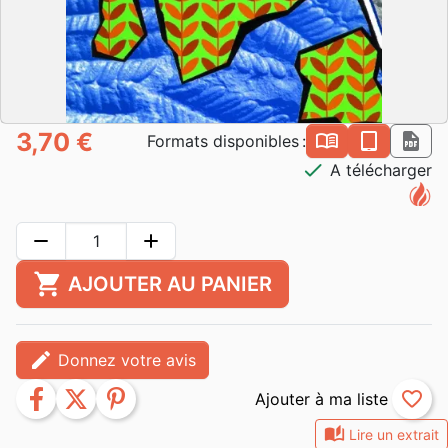
3,70 €
book_open
epub
pdf
Formats disponibles :
check
A télécharger
remove
add
shopping_cart
AJOUTER AU PANIER
edit
Donnez votre avis
facebook
twitter
pinterest
favorite_border
auto_stories
Lire un extrait