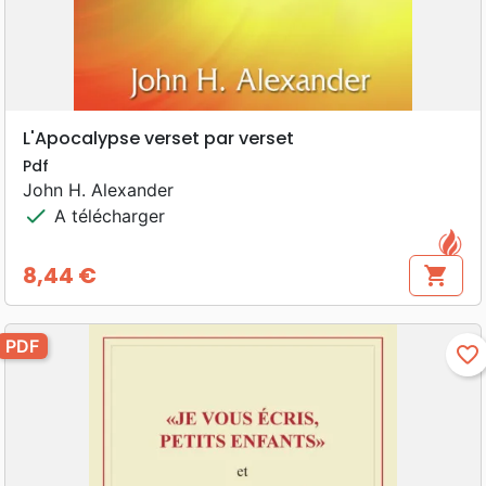
L'Apocalypse verset par verset
Pdf
John H. Alexander
check
A télécharger
8,44 €
shopping_cart
Prix
PDF
favorite_border