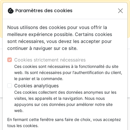
warning
Selon votre
close
cookie
Paramètres des cookies
Continuer sur le site France
localisation (États-
Unis) nous vous recommandons de faire vos achats
Nous utilisons des cookies pour vous offrir la
sur la boutique
La Maison de la Bible Suisse
meilleure expérience possible. Certains cookies
sont nécessaires, vous devez les accepter pour
menu
shopping_cart
account_circle
continuer à naviguer sur ce site.
Cookies strictement nécessaires
Ces cookies sont nécessaires à la fonctionnalité du site
web. Ils sont nécessaires pour l'authentification du client,
le panier et la commande.
Cookies analytiques
search
Ces cookies collectent des données anonymes sur les
Reche
visites, les appareils et la navigation. Nous nous
appuyons sur ces données pour améliorer notre site
Accueil
Livres
Edification
web.
Dans l'ombre de leur maître - Femmes méconnues
En fermant cette fenêtre sans faire de choix, vous acceptez
de la Bible - pdf
tous les cookies.