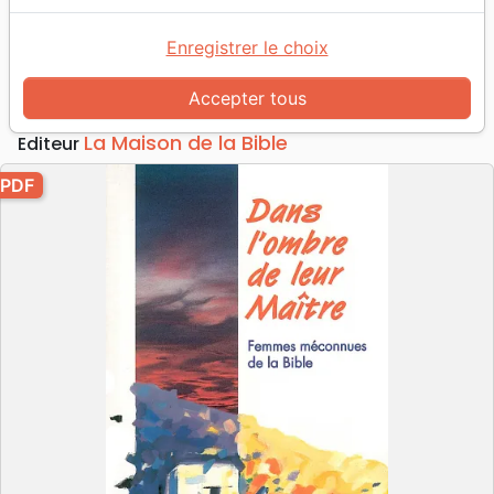
Dans l'ombre de leur maître
Femmes méconnues de la Bible - pdf
Enregistrer le choix
Auteur :
Gien Karssen
Accepter tous
Référence
MB3267-PDF
EAN
9782826098409
La Maison de la Bible
Editeur
PDF