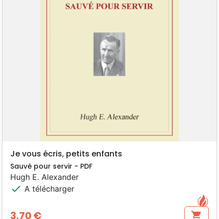
Je vous écris, petits enfants
Sauvé pour servir - PDF
Hugh E. Alexander
check
A télécharger
3,70 €
shopping_cart