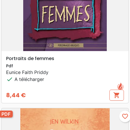
Portraits de femmes
Pdf
Eunice Faith Priddy
check
A télécharger
8,44 €
shopping_cart
Prix
PDF
favorite_border