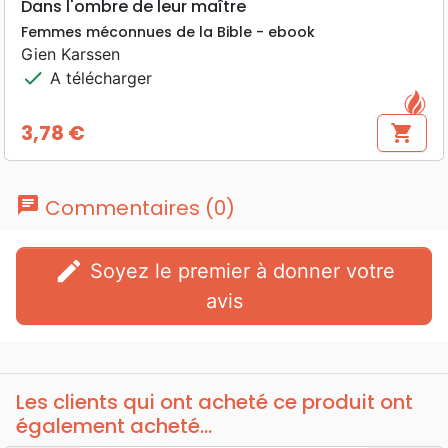
Dans l'ombre de leur maître
Femmes méconnues de la Bible - ebook
Gien Karssen
check
A télécharger
3,78 €
shopping_cart
Prix
chat
Commentaires (0)
edit
Soyez le premier à donner votre
avis
Les clients qui ont acheté ce produit ont
également acheté...