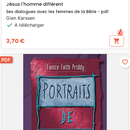
Jésus l'homme différent
Ses dialogues avec les femmes de la Bible - pdf
Gien Karssen
check
A télécharger
3,70 €
shopping_cart
Prix
PDF
favorite_border