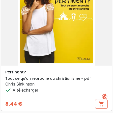
Pertinent?
Tout ce qu'on reproche au christianisme - pdf
Chris Sinkinson
check
A télécharger
8,44 €
shopping_cart
Prix