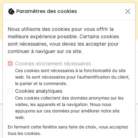
warning
Selon votre
close
cookie
Paramètres des cookies
Continuer sur le site France
localisation (États-
Unis) nous vous recommandons de faire vos achats
Nous utilisons des cookies pour vous offrir la
sur la boutique
La Maison de la Bible Suisse
meilleure expérience possible. Certains cookies
sont nécessaires, vous devez les accepter pour
menu
shopping_cart
account_circle
continuer à naviguer sur ce site.
Cookies strictement nécessaires
Ces cookies sont nécessaires à la fonctionnalité du site
web. Ils sont nécessaires pour l'authentification du client,
le panier et la commande.
Cookies analytiques
search
Ces cookies collectent des données anonymes sur les
Reche
visites, les appareils et la navigation. Nous nous
appuyons sur ces données pour améliorer notre site
Accueil
eBooks
Biographies
web.
J'étais bouddhiste - Pdf
En fermant cette fenêtre sans faire de choix, vous acceptez
J'étais bouddhiste
tous les cookies.