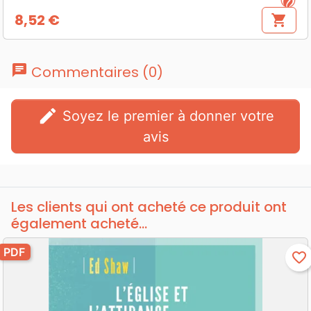
8,52 €
shopping_cart
Prix
chat
Commentaires (0)
edit
Soyez le premier à donner votre
avis
Les clients qui ont acheté ce produit ont
également acheté...
PDF
favorite_border