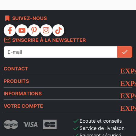
bookmark
SUIVEZ-NOUS
facebook
youtube
pinterest
instagram
tiktok
mail_outline
S'INSCRIRE À LA NEWSLETTER
check
S'i
CONTACT
PRODUITS
INFORMATIONS
VOTRE COMPTE
check
Ecoute et conseils
check
Service de livraison
check
Paiement sécurisé