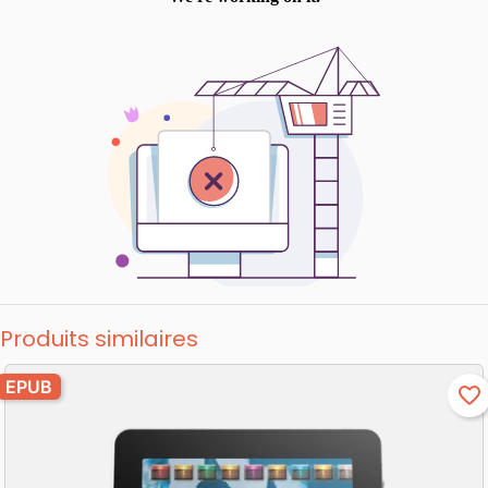
Produits similaires
EPUB
favorite_border