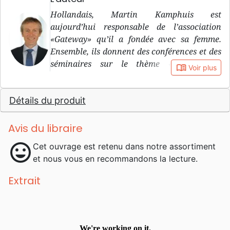
Hollandais, Martin Kamphuis est
aujourd’hui responsable de l’association
«Gateway» qu’il a fondée avec sa femme.
Ensemble, ils donnent des conférences et des
séminaires sur le thème «Bouddhisme,
book_open
Voir plus
ésotérisme et christianisme ». Ils habitent au
nord-ouest de Francfort.
Détails du produit
Avis du libraire
mood
Cet ouvrage est retenu dans notre assortiment
et nous vous en recommandons la lecture.
Extrait