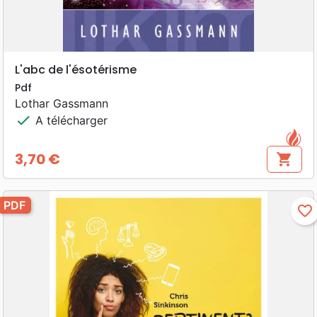
L'abc de l'ésotérisme
Pdf
Lothar Gassmann
check
A télécharger
3,70 €
shopping_cart
Prix
PDF
favorite_border