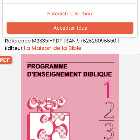
Credo 1
Programme d'enseignement biblique
Enregistrer le choix
[PDF]
Accepter tous
Collectif
Référence
MB3351-PDF
EAN
9782826098850
La Maison de la Bible
Editeur
PDF