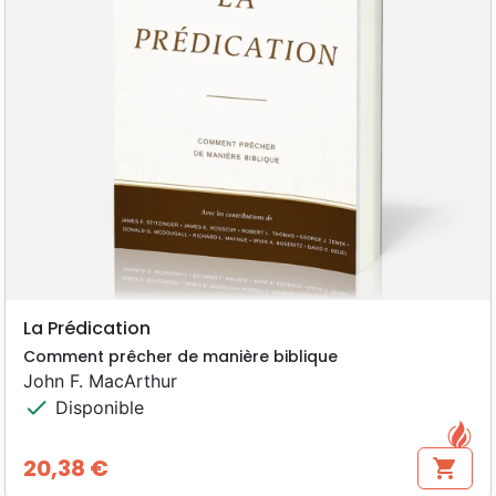
La Prédication
Comment prêcher de manière biblique
John F. MacArthur
check
Disponible
20,38 €
shopping_cart
Prix