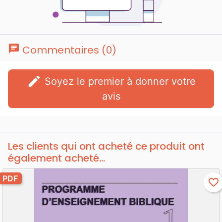
chat
Commentaires (0)
edit
Soyez le premier à donner votre
avis
Les clients qui ont acheté ce produit ont
également acheté...
PDF
favorite_border