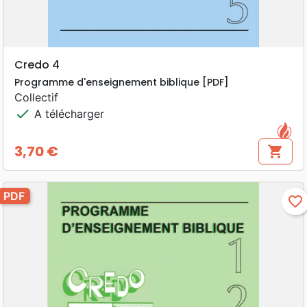
Credo 4
Programme d'enseignement biblique [PDF]
Collectif
check
A télécharger
3,70 €
shopping_cart
Prix
PDF
favorite_border