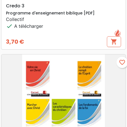
Credo 3
Programme d'enseignement biblique [PDF]
Collectif
check
A télécharger
3,70 €
shopping_cart
Prix
favorite_border