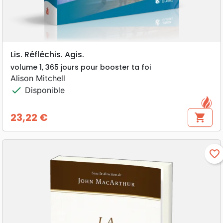
Lis. Réfléchis. Agis.
volume 1, 365 jours pour booster ta foi
Alison Mitchell
check
Disponible
23,22 €
shopping_cart
Prix
favorite_border