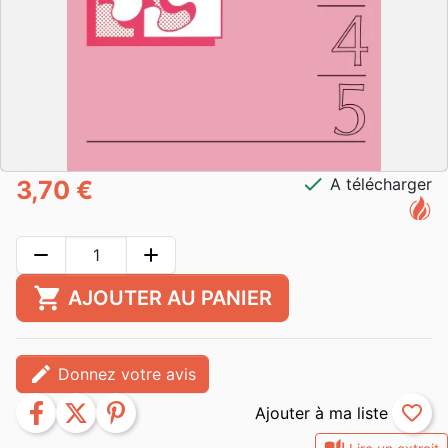
check
A télécharger
3,70 €
remove
add
shopping_cart
AJOUTER AU PANIER
edit
Donnez votre avis
facebook
twitter
pinterest
favorite_border