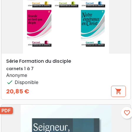
Série Formation du disciple
carnets 1 à 7
Anonyme
check
Disponible
20,85 €
shopping_cart
Prix
PDF
favorite_border