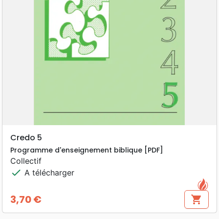
Credo 5
Programme d'enseignement biblique [PDF]
Collectif
check
A télécharger
3,70 €
shopping_cart
Prix