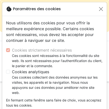
warning
Selon votre
close
cookie
Paramètres des cookies
Continuer sur le site France
localisation (États-
Unis) nous vous recommandons de faire vos achats
Nous utilisons des cookies pour vous offrir la
sur la boutique
La Maison de la Bible Suisse
meilleure expérience possible. Certains cookies
sont nécessaires, vous devez les accepter pour
menu
shopping_cart
account_circle
continuer à naviguer sur ce site.
Cookies strictement nécessaires
Ces cookies sont nécessaires à la fonctionnalité du site
web. Ils sont nécessaires pour l'authentification du client,
le panier et la commande.
Cookies analytiques
search
Ces cookies collectent des données anonymes sur les
Reche
visites, les appareils et la navigation. Nous nous
appuyons sur ces données pour améliorer notre site
Accueil
Livres
Formation
web.
Credo 1 - Programme d'enseignement biblique
En fermant cette fenêtre sans faire de choix, vous acceptez
[PDF]
tous les cookies.