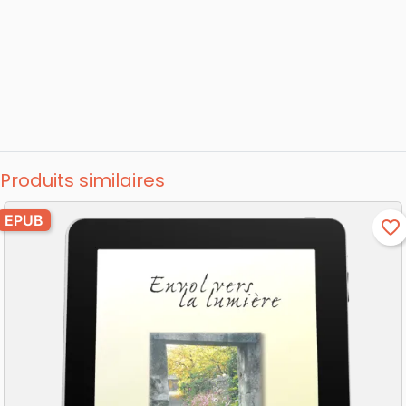
Produits similaires
EPUB
favorite_border