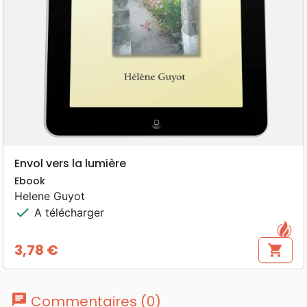
Envol vers la lumière
Ebook
Helene Guyot
check
A télécharger
3,78 €
shopping_cart
Prix
chat
Commentaires (0)