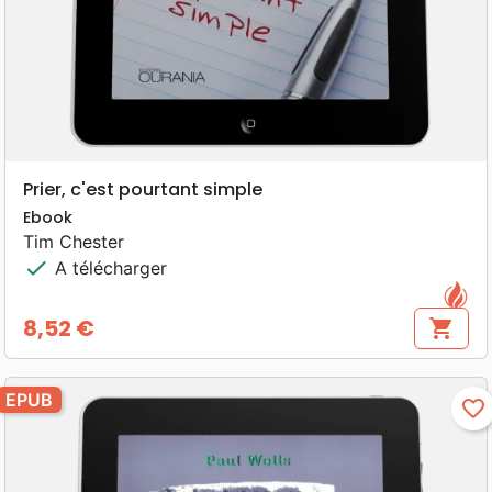
Prier, c'est pourtant simple
Ebook
Tim Chester
check
A télécharger
8,52 €
shopping_cart
Prix
EPUB
favorite_border