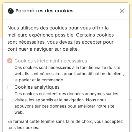
warning
Selon votre
close
cookie
Paramètres des cookies
Continuer sur le site France
localisation (États-
Unis) nous vous recommandons de faire vos achats
Nous utilisons des cookies pour vous offrir la
sur la boutique
La Maison de la Bible Suisse
meilleure expérience possible. Certains cookies
sont nécessaires, vous devez les accepter pour
menu
shopping_cart
account_circle
continuer à naviguer sur ce site.
Cookies strictement nécessaires
Ces cookies sont nécessaires à la fonctionnalité du site
web. Ils sont nécessaires pour l'authentification du client,
le panier et la commande.
Cookies analytiques
search
Ces cookies collectent des données anonymes sur les
Reche
visites, les appareils et la navigation. Nous nous
appuyons sur ces données pour améliorer notre site
Accueil
Livres
Méditations
Adultes
web.
Envol vers la lumière - Pdf
En fermant cette fenêtre sans faire de choix, vous acceptez
Envol vers la lumière
tous les cookies.