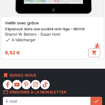
Vieillir avec grâce
S'épanouir dans une société anti-âge - EBOOK
Sharon W. Betters - Susan Hunt
check
A télécharger
8,52 €
shopping_cart
Prix
bookmark
SUIVEZ-NOUS
facebook
youtube
pinterest
instagram
tiktok
mail_outline
S'INSCRIRE À LA NEWSLETTER
check
S'i