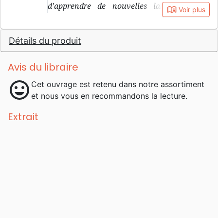
d’apprendre de nouvelles langues et de
book_open
Voir plus
voyager, cette Suissesse aime les échanges.
Elle manie aussi la plume avec un certain
Détails du produit
talent et a publié ses écrits chez divers
éditeurs.
Avis du libraire
mood
Cet ouvrage est retenu dans notre assortiment
et nous vous en recommandons la lecture.
Extrait