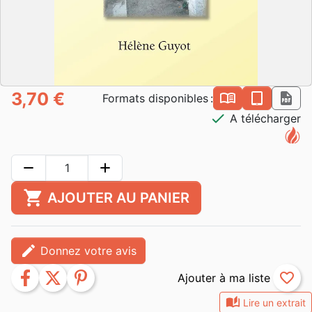
3,70 €
book_open
epub
pdf
Formats disponibles :
check
A télécharger
remove
add
shopping_cart
AJOUTER AU PANIER
edit
Donnez votre avis
facebook
twitter
pinterest
favorite_border
auto_stories
Lire un extrait