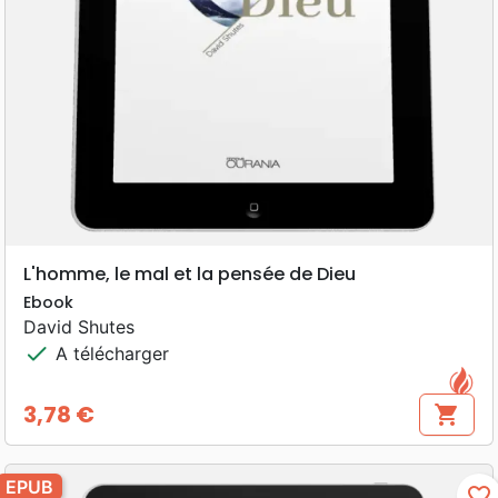
L'homme, le mal et la pensée de Dieu
Ebook
David Shutes
check
A télécharger
3,78 €
shopping_cart
Prix
EPUB
favorite_border