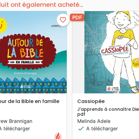
duit ont également acheté...
PDF
favorite_border
search
search
APERÇU RAPIDE
APERÇU RAPIDE
ur de la Bible en famille
Cassiopée
J'apprends à connaître Die
pdf
rew Brannigan
Melinda Adele
check
 télécharger
A télécharger