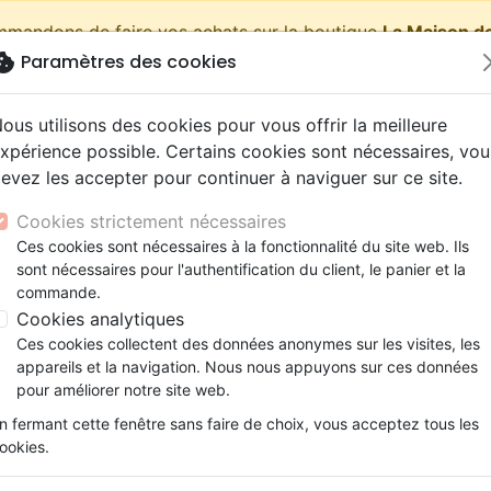
ommandons de faire vos achats sur la boutique
La Maison de
okie
Paramètres des cookies
shopping_cart
Pa
ous utilisons des cookies pour vous offrir la meilleure
xpérience possible. Certains cookies sont nécessaires, vou
evez les accepter pour continuer à naviguer sur ce site.
Nouveautés
Bibles
Livres
eBooks
Jeunesse
Cookies strictement nécessaires
Ces cookies sont nécessaires à la fonctionnalité du site web. Ils
eaux Testaments
ine
lité
 ans
lations
ns animés
s
Etude biblique
Bandes dessinées
Découverte de la foi
Adolescents, jeunes
Rap, Hip-hop
Films, fiction
Jeux
sont nécessaires pour l'authentification du client, le panier et la
 découverte de la Bible - Pdf
ons
cation
e
2 ans
ry, Latino, Folk
gnement, conférences
elisation
Segond 21
Famille, couple
Méditations
Bibles jeunesse
Instrumental
Documentaires, reportage
Accessoires de Bible
commande.
iles
e
esse
ro
iels
Segond
Souffrance, Relation d'aide
Souffrance, Relation d'aide
Louange, Adoration
Papeterie
Avec Alex et Léa à la découve
Cookies analytiques
k
elisation
ue
esse
NEG
Santé
Psychologie
Hardrock, Métal
Ces cookies collectent des données anonymes sur les visites, les
Pdf
cations
ts
le, Couple
l, Soul
appareils et la navigation. Nous nous appuyons sur ces données
Darby
Ethique, société, politique
Apologétique
Pop, Rock
pour améliorer notre site web.
Auteur :
Sarah Martins
ation
Événements actuels
n fermant cette fenêtre sans faire de choix, vous acceptez tous les
Référence
MB3475-PDF
EAN
97828260990
ookies.
Description
Détails du produit