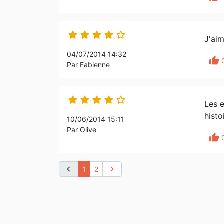





J'aim
04/07/2014 14:32
thumb_up
Par Fabienne





Les e
histo
10/06/2014 15:11
Par Olive
thumb_up
chevron_left
chevron_right
1
2