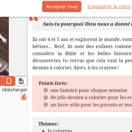
Accepter tous
Enregistrer le choix
En format pdf.
Sais-tu pourquoi Dieu nous a donné le 
Ils ont 4 et 5 ans et explorent le monde, vont
bêtises… Bref, ils sont des enfants comme 
connaître la Bible et les belles histoire
découvertes, tu verras que cela vaut la pein
dessins à colorier. Alors, à tes crayons !
n
epub
pdf
Points forts :
 télécharger
une histoire pour chaque semaine
de jolis dessins à colorier pour les e
un livre utile pour les parents et m
Thèmes :
la création