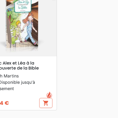
search
APERÇU RAPIDE
 Alex et Léa à la
uverte de la Bible
h Martins
isponible jusqu'à
isement
4 €
shopping_cart