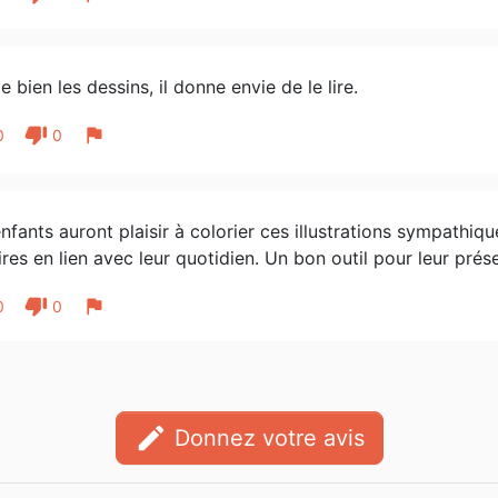
e bien les dessins, il donne envie de le lire.
thumb_down
flag
0
0
nfants auront plaisir à colorier ces illustrations sympathique
ires en lien avec leur quotidien. Un bon outil pour leur prése
thumb_down
flag
0
0
edit
Donnez votre avis