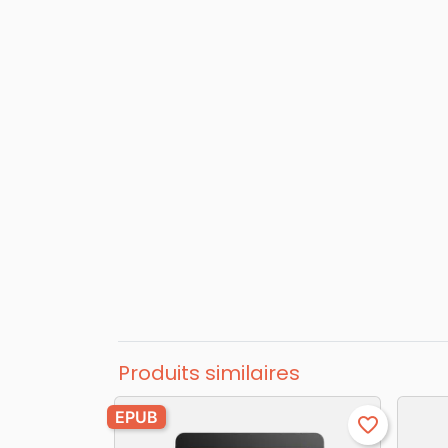
Produits similaires
EPUB
favorite_border