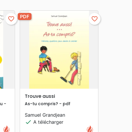
PDF
favorite_border
favorite_border
search
APERÇU RAPIDE
Trouve aussi
u -
As-tu compris? - pdf
Samuel Grandjean
check
A télécharger