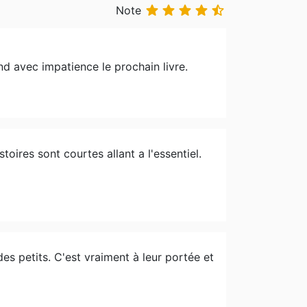





Note
end avec impatience le prochain livre.
toires sont courtes allant a l'essentiel.
des petits. C'est vraiment à leur portée et