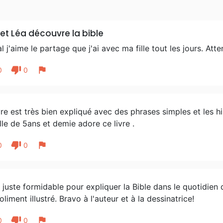
 et Léa découvre la bible
l j'aime le partage que j'ai avec ma fille tout les jours. Att
thumb_down
flag
0
0
vre est très bien expliqué avec des phrases simples et les his
lle de 5ans et demie adore ce livre .
thumb_down
flag
0
0
 juste formidable pour expliquer la Bible dans le quotidien 
joliment illustré. Bravo à l'auteur et à la dessinatrice!
thumb_down
flag
0
0