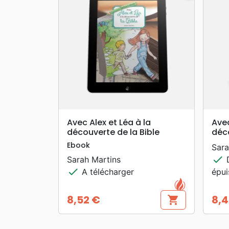
search
APERÇU RAPIDE
Avec Alex et Léa à la
Avec
découverte de la Bible
déco
Ebook
Sara
check
Sarah Martins
D
check
A télécharger
épu
8,52 €
8,4
shopping_cart
Prix
Prix