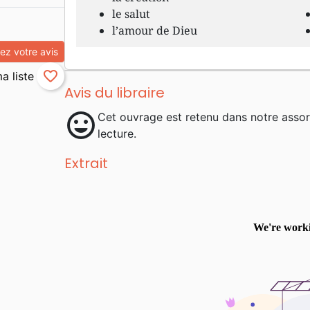
le salut
l’amour de Dieu
z votre avis
favorite_border
Avis du libraire
mood
Cet ouvrage est retenu dans notre asso
lecture.
Extrait