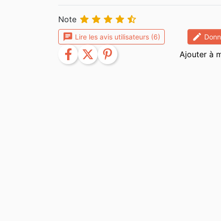





Note
chat
edit
Lire les avis utilisateurs (6)
Donne
facebook
twitter
pinterest