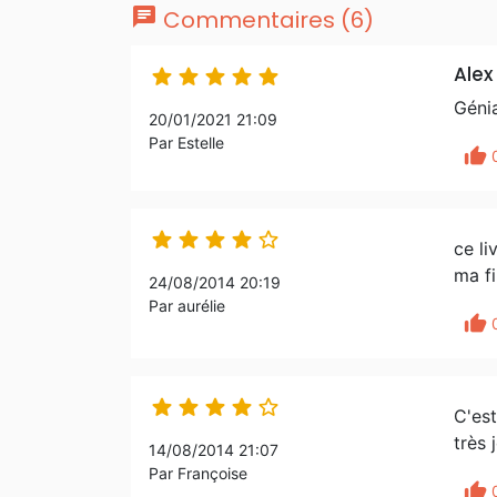
chat
Commentaires (6)
Alex





Génia
20/01/2021 21:09
Par Estelle
thumb_up





ce li
ma fi
24/08/2014 20:19
Par aurélie
thumb_up





C'est
très 
14/08/2014 21:07
Par Françoise
thumb_up