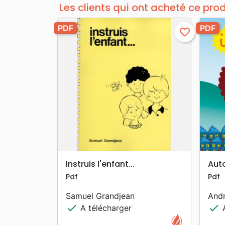
Les clients qui ont acheté ce pro
PDF
PDF
favorite_border
search
APERÇU RAPIDE
Instruis l'enfant...
Auto
Pdf
Pdf
Samuel Grandjean
And
check
check
A télécharger
A