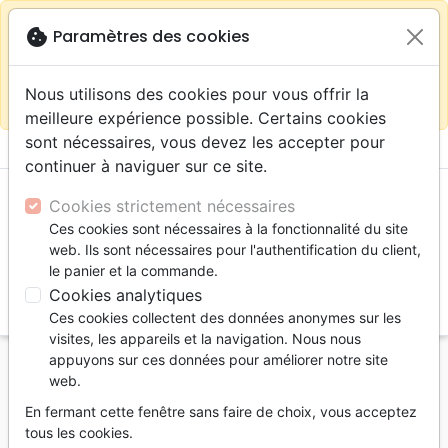
warning
Selon votre
close
cookie
Paramètres des cookies
Continuer sur le site France
localisation (États-
Unis) nous vous recommandons de faire vos achats
Nous utilisons des cookies pour vous offrir la
sur la boutique
La Maison de la Bible Suisse
meilleure expérience possible. Certains cookies
sont nécessaires, vous devez les accepter pour
menu
shopping_cart
account_circle
continuer à naviguer sur ce site.
Cookies strictement nécessaires
Ces cookies sont nécessaires à la fonctionnalité du site
web. Ils sont nécessaires pour l'authentification du client,
le panier et la commande.
Cookies analytiques
search
Ces cookies collectent des données anonymes sur les
Reche
visites, les appareils et la navigation. Nous nous
appuyons sur ces données pour améliorer notre site
Accueil
eBooks
Éthique
Société en crise - Pdf
web.
Société en crise
En fermant cette fenêtre sans faire de choix, vous acceptez
tous les cookies.
Pdf