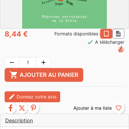
8,44 €
epub
pdf
Formats disponibles :
check
A télécharger
remove
add
shopping_cart
AJOUTER AU PANIER
edit
Donnez votre avis
facebook
twitter
pinterest
favorite_border
Description