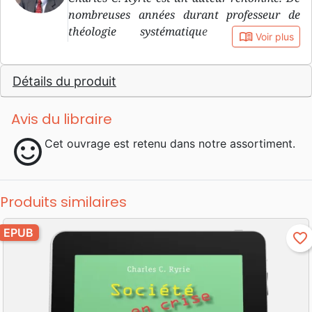
nombreuses années durant professeur de
théologie systématique au Dallas
book_open
Voir plus
Theological Seminary, il en est aujourd’hui
professeur émérite. Il est aussi professeur
Détails du produit
associé à la Philadelphia Biblical University.
Avis du libraire
sentiment_satisfied
Cet ouvrage est retenu dans notre assortiment.
Produits similaires
EPUB
favorite_border