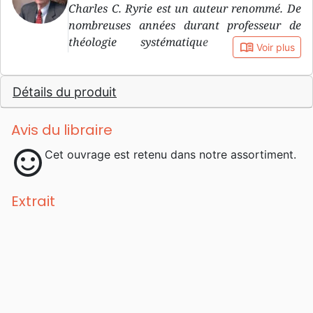
Charles C. Ryrie est un auteur renommé. De
nombreuses années durant professeur de
théologie systématique au Dallas
book_open
Voir plus
Theological Seminary, il en est aujourd’hui
professeur émérite. Il est aussi professeur
Détails du produit
associé à la Philadelphia Biblical University.
Avis du libraire
sentiment_satisfied
Cet ouvrage est retenu dans notre assortiment.
Extrait