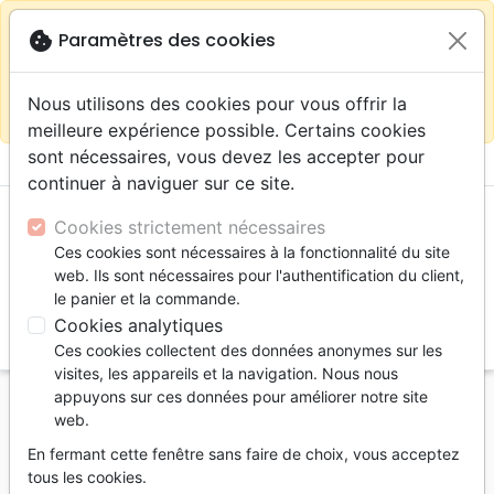
warning
Selon votre
close
cookie
Paramètres des cookies
Continuer sur le site France
localisation (États-
Unis) nous vous recommandons de faire vos achats
Nous utilisons des cookies pour vous offrir la
sur la boutique
La Maison de la Bible Suisse
meilleure expérience possible. Certains cookies
sont nécessaires, vous devez les accepter pour
menu
shopping_cart
account_circle
continuer à naviguer sur ce site.
Cookies strictement nécessaires
Ces cookies sont nécessaires à la fonctionnalité du site
web. Ils sont nécessaires pour l'authentification du client,
le panier et la commande.
Cookies analytiques
search
Ces cookies collectent des données anonymes sur les
Reche
visites, les appareils et la navigation. Nous nous
appuyons sur ces données pour améliorer notre site
Accueil
eBooks
Doctrine
web.
Millénium, image ou réalité? (Le) - 1000 ans de paix
En fermant cette fenêtre sans faire de choix, vous acceptez
- pdf
tous les cookies.