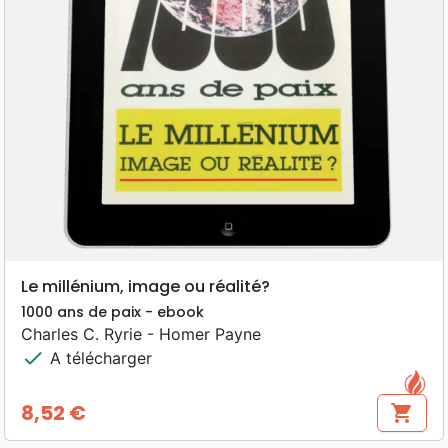
Le millénium, image ou réalité?
1000 ans de paix - ebook
Charles C. Ryrie - Homer Payne
check
A télécharger
8,52 €
shopping_cart
Prix