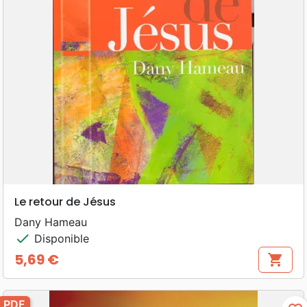
Le retour de Jésus
Dany Hameau
check
Disponible
5,69 €
shopping_cart
Prix
PDF