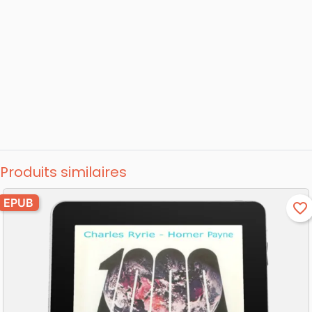
Produits similaires
EPUB
favorite_border