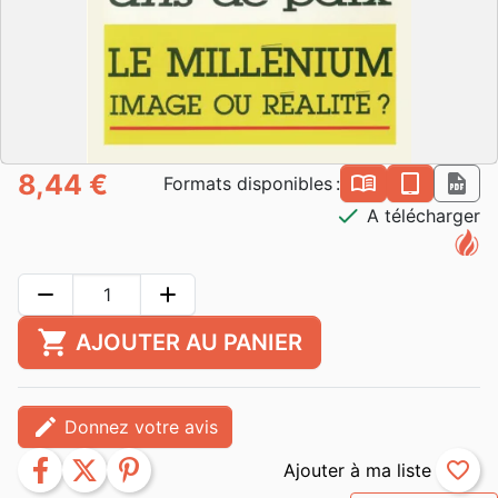
8,44 €
book_open
epub
pdf
Formats disponibles :
check
A télécharger
remove
add
shopping_cart
AJOUTER AU PANIER
edit
Donnez votre avis
facebook
twitter
pinterest
favorite_border