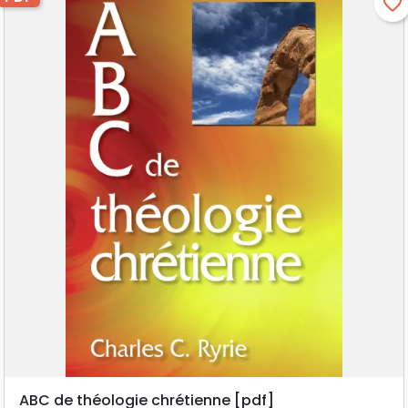
favorite_border
ABC de théologie chrétienne [pdf]