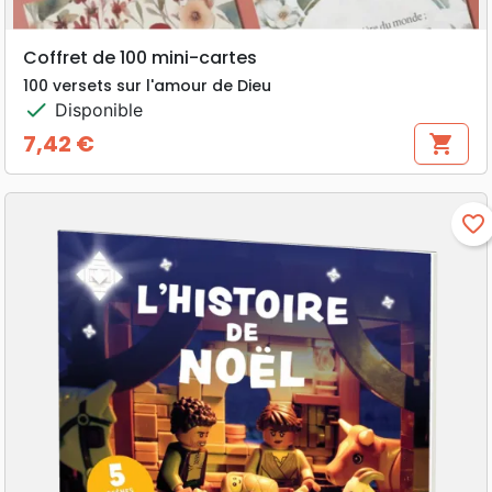
Coffret de 100 mini-cartes
100 versets sur l'amour de Dieu
check
Disponible
7,42 €
shopping_cart
Prix
favorite_border