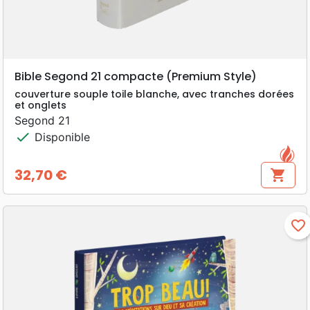
Bible Segond 21 compacte (Premium Style)
couverture souple toile blanche, avec tranches dorées
et onglets
Segond 21
check
Disponible
32,70 €
shopping_cart
Prix
favorite_border