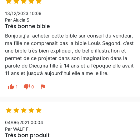





13/12/2023 10:09
Par Alucia S.
Très bonne bible
Bonjour,j'ai acheter cette bible sur conseil du vendeur,
ma fille ne comprenait pas la bible Louis Segond. c’est
une bible très bien expliquer, de belle illustration et
permet de ce projeter dans son imagination dans la
parole de Dieu,ma fille à 14 ans et a l’époque elle avait
11 ans et jusqu’à aujourd'hui elle aime le lire.
thumb_up
thumb_down
flag
1
0





04/06/2021 00:04
Par WALF F.
Très bon produit