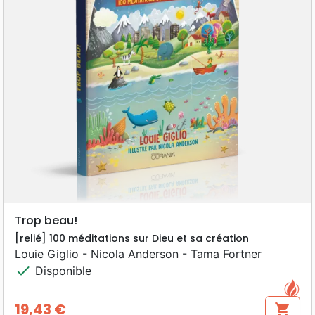
Trop beau!
[relié] 100 méditations sur Dieu et sa création
Louie Giglio - Nicola Anderson - Tama Fortner
check
Disponible
19,43 €
shopping_cart