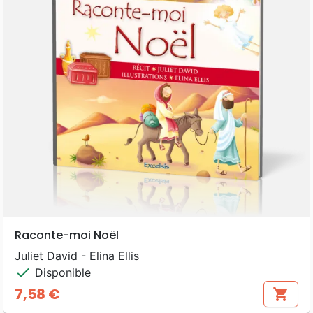
Raconte-moi Noël
Juliet David - Elina Ellis
check
Disponible
7,58 €
shopping_cart
Prix