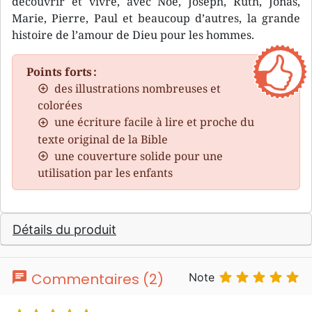
découvrir et vivre, avec Noé, Joseph, Ruth, Jonas,
Marie, Pierre, Paul et beaucoup d’autres, la grande
histoire de l’amour de Dieu pour les hommes.
Points forts :
des illustrations nombreuses et
colorées
une écriture facile à lire et proche du
texte original de la Bible
une couverture solide pour une
utilisation par les enfants
Détails du produit
chat





Commentaires (2)
Note