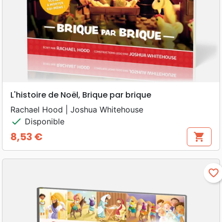
L'histoire de Noël, Brique par brique
Rachael Hood | Joshua Whitehouse
check
Disponible
8,53 €
shopping_cart
Prix
favorite_border