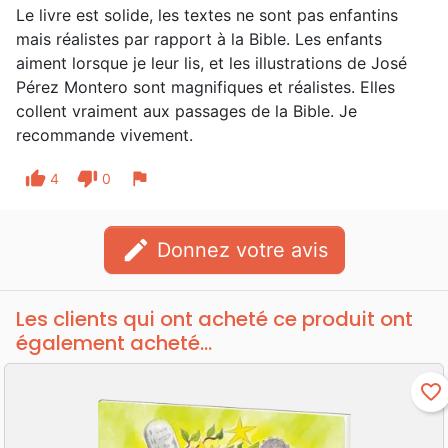
Le livre est solide, les textes ne sont pas enfantins
mais réalistes par rapport à la Bible. Les enfants
aiment lorsque je leur lis, et les illustrations de José
Pérez Montero sont magnifiques et réalistes. Elles
collent vraiment aux passages de la Bible. Je
recommande vivement.
thumb_up
thumb_down
flag
4
0
edit
Donnez votre avis
Les clients qui ont acheté ce produit ont
également acheté...
favorite_border