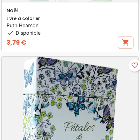
Noël
Livre à colorier
Ruth Hearson
check
Disponible
3,79 €
shopping_cart
Prix
favorite_border