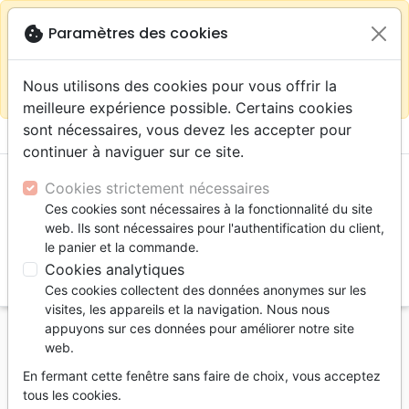
warning
Selon votre
close
cookie
Paramètres des cookies
Continuer sur le site France
localisation (États-
Unis) nous vous recommandons de faire vos achats
Nous utilisons des cookies pour vous offrir la
sur la boutique
La Maison de la Bible Suisse
meilleure expérience possible. Certains cookies
sont nécessaires, vous devez les accepter pour
menu
shopping_cart
account_circle
continuer à naviguer sur ce site.
Cookies strictement nécessaires
Ces cookies sont nécessaires à la fonctionnalité du site
web. Ils sont nécessaires pour l'authentification du client,
le panier et la commande.
Cookies analytiques
search
Ces cookies collectent des données anonymes sur les
Reche
visites, les appareils et la navigation. Nous nous
appuyons sur ces données pour améliorer notre site
Accueil
Jeunesse
web.
Bible pour enfants, Parole de Vie (La) - couverture
En fermant cette fenêtre sans faire de choix, vous acceptez
rigide illustrée
tous les cookies.