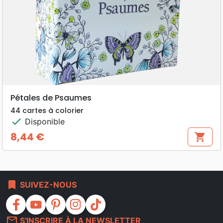
Pétales de Psaumes
44 cartes à colorier
check
Disponible
8,44 €
shopping_cart
Prix
bookmark
SUIVEZ-NOUS
facebook
youtube
pinterest
instagram
tiktok
mail_outline
S'INSCRIRE À LA NEWSLETTER