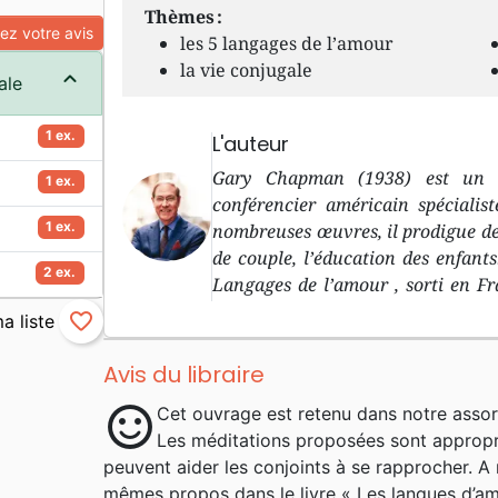
Thèmes :
z votre avis
les 5 langages de l’amour
la vie conjugale
ale
1 ex.
L'auteur
Gary Chapman (1938) est un au
1 ex.
conférencier américain spécialis
1 ex.
nombreuses œuvres, il prodigue des
de couple, l’éducation des enfan
2 ex.
Langages de l’amour , sorti en Fr
autres manuels explorant différe
favorite_border
étudié les sciences de l’éducation, 
reçu une formation théologique gr
Avis du libraire
la Calvary Baptist Church de Wins
sentiment_satisfied
Cet ouvrage est retenu dans notre assor
conjugal de renom il donne des con
Les méditations proposées sont appropri
séminaires sur le thème du mari
peuvent aider les conjoints à se rapprocher. A
l’émission de radio A Love Langu
mêmes propos dans le livre « Les langues d’am