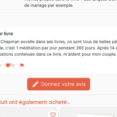
Family Life Consultants Inc.", u
de mariage par exemple.
famille et du couple. Il a épousé K
ont donné deux petits-enfants.
r livre
Chapman excelle dans ses livres, ce sont tous de belles pé
e, c'est 1 méditation par jour pendant 365 jours. Après 14
tations contenues dans ce livre, m'aident pour mon couple.
thumb_down
flag
2
0
edit
Donnez votre avis
duit ont également acheté...
favorite_border