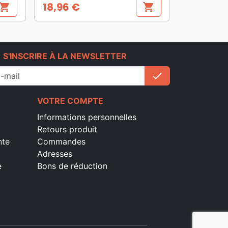
18,96 €
hopping_cart
shopping_cart
Prix
e
S'INSCRIRE À LA NEWSLETTER
check
S'inscrire
VOTRE COMPTE
Informations personnelles
Retours produit
nte
Commandes
Adresses
e
Bons de réduction