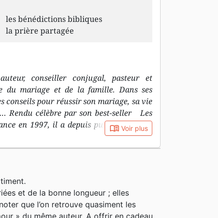
les bénédictions bibliques
la prière partagée
teur, conseiller conjugal, pasteur et
te du mariage et de la famille. Dans ses
 conseils pour réussir son mariage, sa vie
ts… Rendu célèbre par son best-seller Les
ance en 1997, il a depuis publié plusieurs
book_open
Voir plus
nts aspects de l’amour et du couple. Il a
la psychologie et l’anthropologie. Il a aussi
âce à laquelle il enseigne aux familles de
ton-Salem en Caroline du Nord. Conseiller
timent.
férences de villes en villes, organise des
ées et de la bonne longueur ; elles
age et des relations de couple et anime
 noter que l’on retrouve quasiment les
age Minute. Il dirige aussi "Marriage and
our » du même auteur. A offrir en cadeau