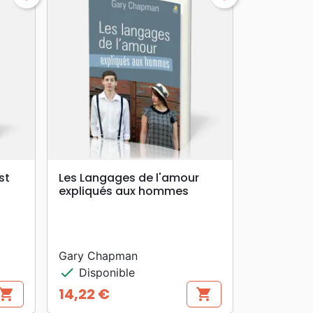
search
APERÇU RAPIDE
st
Les Langages de l'amour
expliqués aux hommes
Gary Chapman
check
Disponible
14,22 €
hopping_cart
shopping_cart
Prix