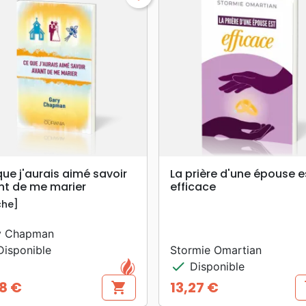
search
search
APERÇU RAPIDE
APERÇU RAPIDE
ue j'aurais aimé savoir
La prière d'une épouse e
nt de me marier
efficace
che]
y Chapman
isponible
Stormie Omartian
check
Disponible
8 €
13,27 €
shopping_cart
s
Prix