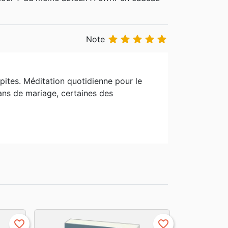
ne organisation dédiée au bien-être de la
arolyn avec qui il a eu deux enfants qui lui





Note
pites. Méditation quotidienne pour le
 ans de mariage, certaines des
favorite_border
favorite_border