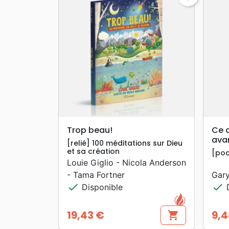
search
APERÇU RAPIDE
Trop beau!
Ce q
ava
[relié] 100 méditations sur Dieu
et sa création
[po
Louie Giglio - Nicola Anderson
- Tama Fortner
Gar
check
check
Disponible
D
19,43 €
9,4
shopping_cart
Prix
Prix