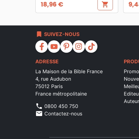
18,96 €
9,4
shopping_cart
Prix
Prix
bookmark
SUIVEZ-NOUS
facebook
youtube
pinterest
instagram
tiktok
ADRESSE
PROD
La Maison de la Bible France
Promo
4, rue Audubon
Nouve
75012 Paris
Meille
France métropolitaine
Editeu
Auteu
phone
0800 450 750
mail
Contactez-nous