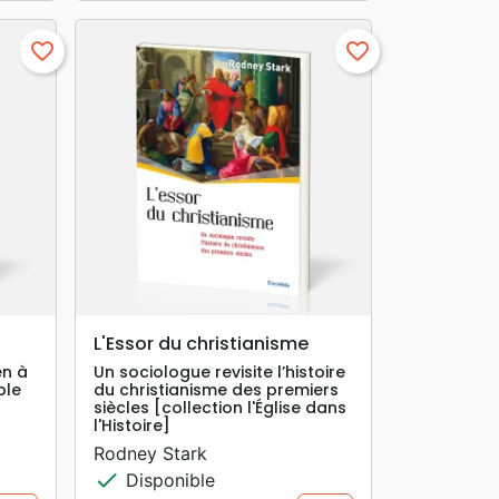
favorite_border
favorite_border
search
APERÇU RAPIDE
L'Essor du christianisme
en à
Un sociologue revisite l’histoire
ple
du christianisme des premiers
siècles [collection l'Église dans
l'Histoire]
Rodney Stark
check
Disponible