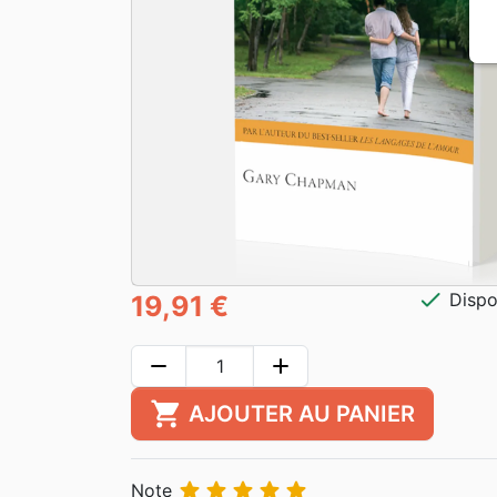
check
Dispo
19,91 €
remove
add
shopping_cart
AJOUTER AU PANIER





Note