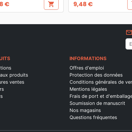
8 €
9,48 €
shopping_cart
s
Prix
mail_outlin
UITS
INFORMATIONS
tions
Offres d'emploi
aux produits
Protection des données
ures ventes
Conditions générales de ve
rs
Mentions légales
rs
Frais de port et d'emballag
Soumission de manuscrit
Nos magasins
Questions fréquentes