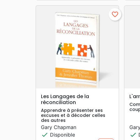
favorite_border
search
APERÇU RAPIDE
Les Langages de la
L'ar
réconciliation
Comm
coup
Apprendre à présenter ses
excuses et à décoder celles
des autres
Gary Chapman
Gar
check
check
Disponible
D