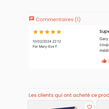
chat
Commentaires (1)
Supe





Gary 
10/02/2024 22:12
coupl
Par Mary-Eve F.
médi
thumb_up
Les clients qui ont acheté ce pro
favorite_border