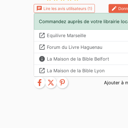
chat
edit
Lire les avis utilisateurs (1)
Donne
Commandez auprès de votre librairie loc
launch
Equilivre Marseille
launch
Forum du Livre Haguenau
info
La Maison de la Bible Belfort
launch
La Maison de la Bible Lyon
facebook
twitter
pinterest