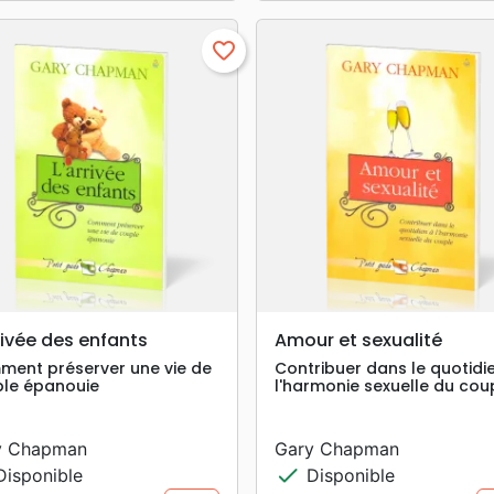
favorite_border
search
search
APERÇU RAPIDE
APERÇU RAPIDE
rivée des enfants
Amour et sexualité
ent préserver une vie de
Contribuer dans le quotidi
le épanouie
l'harmonie sexuelle du cou
y Chapman
Gary Chapman
check
isponible
Disponible