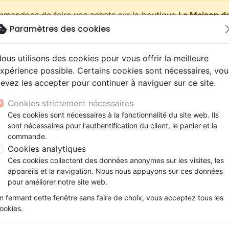
ommandons de faire vos achats sur la boutique
La Maison de
okie
Paramètres des cookies
shopping_cart
Pa
ous utilisons des cookies pour vous offrir la meilleure
xpérience possible. Certains cookies sont nécessaires, vou
evez les accepter pour continuer à naviguer sur ce site.
Nouveautés
Bibles
Livres
eBooks
Jeunesse
Cookies strictement nécessaires
Ces cookies sont nécessaires à la fonctionnalité du site web. Ils
eaux Testaments
ine
lité
 ans
lations
ns animés
s
Etude biblique
Bandes dessinées
Découverte de la foi
Adolescents, jeunes
Rap, Hip-hop
Films, fiction
Jeux
sont nécessaires pour l'authentification du client, le panier et la
Méditations quotidiennes pour le couple
ons
cation
e
2 ans
ry, Latino, Folk
gnement, conférences
elisation
Segond 21
Famille, couple
Méditations
Bibles jeunesse
Instrumental
Documentaires, reportage
Accessoires de Bible
commande.
iles
e
esse
ro
iels
Segond
Souffrance, Relation d'aide
Souffrance, Relation d'aide
Louange, Adoration
Papeterie
Méditations quotidiennes po
Cookies analytiques
k
elisation
ue
esse
NEG
Santé
Psychologie
Hardrock, Métal
Ces cookies collectent des données anonymes sur les visites, les
Auteur :
Gary Chapman
cations
ts
le, Couple
l, Soul
appareils et la navigation. Nous nous appuyons sur ces données
Darby
Ethique, société, politique
Apologétique
Pop, Rock
pour améliorer notre site web.
Référence
FAR4411
EAN
9782863144114
Edi
ation
Événements actuels
Description
Détails du produit
n fermant cette fenêtre sans faire de choix, vous acceptez tous les
ookies.
Garde-moi de présupposer que mon