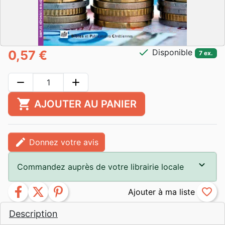
check
Disponible
0,57 €
7 ex.
remove
add
shopping_cart
AJOUTER AU PANIER
edit
Donnez votre avis
Commandez auprès de votre librairie locale
facebook
twitter
pinterest
favorite_border
Description