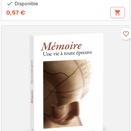
check
Disponible
0,57 €
shopping_cart
Prix
favorite_border