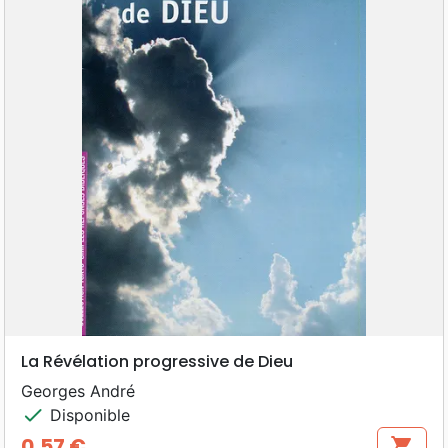
La Révélation progressive de Dieu
Georges André
check
Disponible
0,57 €
shopping_cart