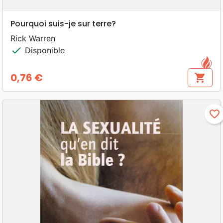
Pourquoi suis-je sur terre?
Rick Warren
check
Disponible
0,76 €
shopping_cart
Prix
favorite_border