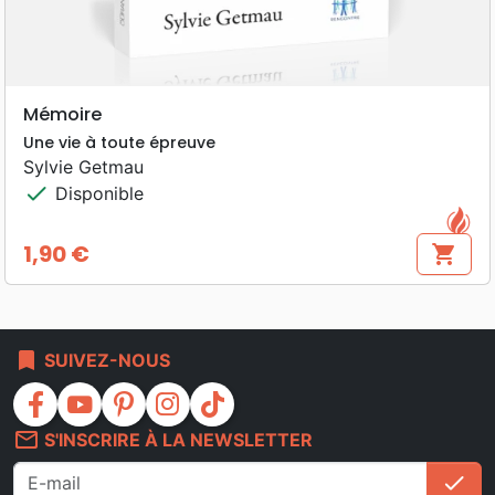
Mémoire
Une vie à toute épreuve
Sylvie Getmau
check
Disponible
1,90 €
shopping_cart
Prix
bookmark
SUIVEZ-NOUS
facebook
youtube
pinterest
instagram
tiktok
mail_outline
S'INSCRIRE À LA NEWSLETTER
check
S'i