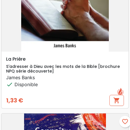
La Prière
S'adresser à Dieu avec les mots de la Bible [brochure
NPQ série découverte]
James Banks
check
Disponible
1,33 €
shopping_cart
Prix
favorite_border