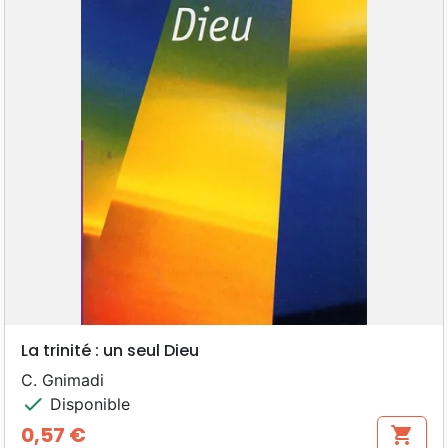
La trinité : un seul Dieu
C. Gnimadi
check
Disponible
0,57 €
shopping_cart
Prix