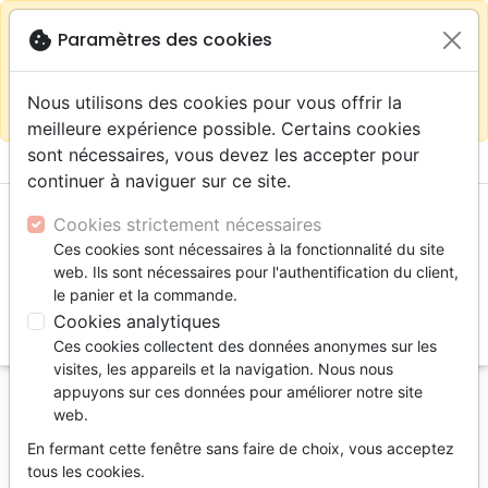
warning
Selon votre
close
cookie
Paramètres des cookies
Continuer sur le site France
localisation (États-
Unis) nous vous recommandons de faire vos achats
Nous utilisons des cookies pour vous offrir la
sur la boutique
La Maison de la Bible Suisse
meilleure expérience possible. Certains cookies
sont nécessaires, vous devez les accepter pour
menu
shopping_cart
account_circle
continuer à naviguer sur ce site.
Cookies strictement nécessaires
Ces cookies sont nécessaires à la fonctionnalité du site
web. Ils sont nécessaires pour l'authentification du client,
le panier et la commande.
Cookies analytiques
search
Ces cookies collectent des données anonymes sur les
Reche
visites, les appareils et la navigation. Nous nous
appuyons sur ces données pour améliorer notre site
Accueil
Livres
Ethique, société, politique
web.
Argent, Biens materiels
Chrétien et l'argent (Le)
En fermant cette fenêtre sans faire de choix, vous acceptez
Le chrétien et l'argent
tous les cookies.