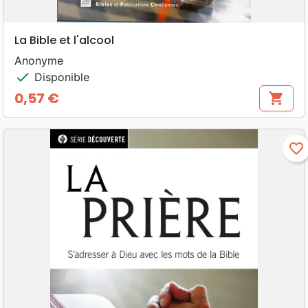
La Bible et l'alcool
Anonyme
check
Disponible
0,57 €
shopping_cart
Prix
favorite_border