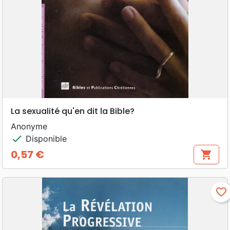
La sexualité qu'en dit la Bible?
Anonyme
check
Disponible
0,57 €
shopping_cart
Prix
favorite_border