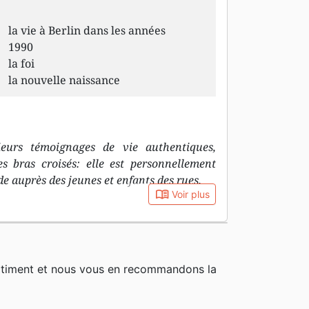
la vie à Berlin dans les années
1990
la foi
la nouvelle naissance
ieurs témoignages de vie authentiques,
s bras croisés: elle est personnellement
e auprès des jeunes et enfants des rues.
book_open
Voir plus
rtiment et nous vous en recommandons la