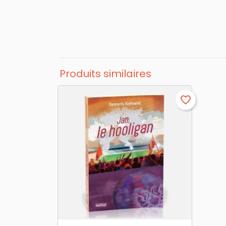
Produits similaires
favorite_border