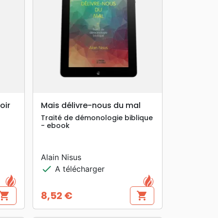
search
APERÇU RAPIDE
oir
Mais délivre-nous du mal
Traité de démonologie biblique
- ebook
Alain Nisus
check
A télécharger
8,52 €
hopping_cart
shopping_cart
Prix