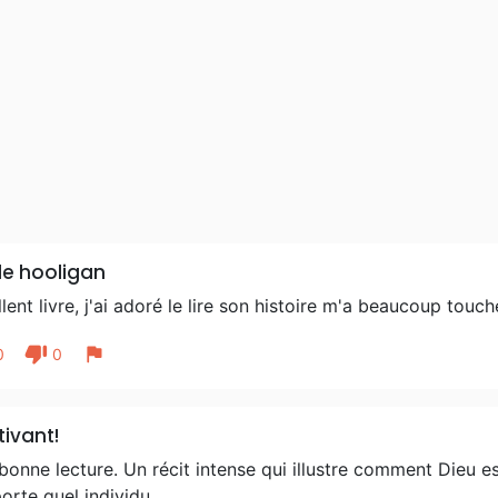
le hooligan
lent livre, j'ai adoré le lire son histoire m'a beaucoup touch
thumb_down
flag
0
0
ivant!
bonne lecture. Un récit intense qui illustre comment Dieu e
orte quel individu