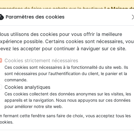
ommandons de faire vos achats sur la boutique
La Maison de
okie
Paramètres des cookies
shopping_cart
Pa
ous utilisons des cookies pour vous offrir la meilleure
xpérience possible. Certains cookies sont nécessaires, vou
evez les accepter pour continuer à naviguer sur ce site.
Nouveautés
Bibles
Livres
eBooks
Jeunesse
Cookies strictement nécessaires
Ces cookies sont nécessaires à la fonctionnalité du site web. Ils
eaux Testaments
ine
lité
 ans
lations
ns animés
s
Etude biblique
Bandes dessinées
Découverte de la foi
Adolescents, jeunes
Rap, Hip-hop
Films, fiction
Jeux
sont nécessaires pour l'authentification du client, le panier et la
ooligan - Ebook
ons
cation
e
2 ans
ry, Latino, Folk
gnement, conférences
elisation
Segond 21
Famille, couple
Méditations
Bibles jeunesse
Instrumental
Documentaires, reportage
Accessoires de Bible
commande.
iles
e
esse
ro
iels
Segond
Souffrance, Relation d'aide
Souffrance, Relation d'aide
Louange, Adoration
Papeterie
Jan le hooligan
Cookies analytiques
k
elisation
ue
esse
NEG
Santé
Psychologie
Hardrock, Métal
Ces cookies collectent des données anonymes sur les visites, les
Ebook
cations
ts
le, Couple
l, Soul
appareils et la navigation. Nous nous appuyons sur ces données
Darby
Ethique, société, politique
Apologétique
Pop, Rock
pour améliorer notre site web.
Auteur :
Damaris Kofmehl
ation
Événements actuels
n fermant cette fenêtre sans faire de choix, vous acceptez tous les
Référence
OUR1063-EPUB
EAN
97828891352
ookies.
Description
Détails du produit