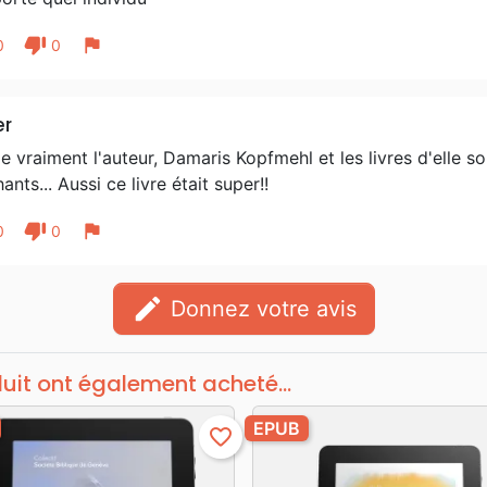
thumb_down
flag
0
0
er
e vraiment l'auteur, Damaris Kopfmehl et les livres d'elle 
ants... Aussi ce livre était super!!
thumb_down
flag
0
0
edit
Donnez votre avis
duit ont également acheté...
EPUB
favorite_border