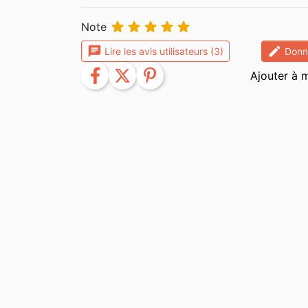





Note
chat
edit
Lire les avis utilisateurs (3)
Donne
facebook
twitter
pinterest