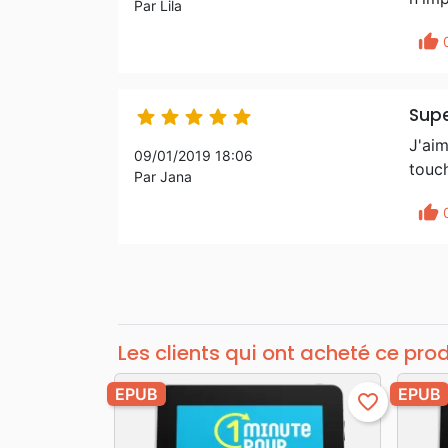
Par Lila
thumb_up
Sup





J'aim
09/01/2019 18:06
touch
Par Jana
thumb_up
Les clients qui ont acheté ce pro
EPUB
EPUB
favorite_border