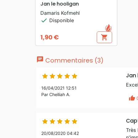
search
APERÇU RAPIDE
Jan le hooligan
Damaris Kofmehl
check
Disponible
1,90 €
shopping_cart
Prix
chat
Commentaires (3)
Jan 





Excel
16/04/2021 12:51
Par Chelliah A.
thumb_up
Capt





Très 
20/08/2020 04:42
n'imp