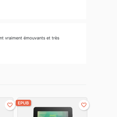
sont vraiment émouvants et très
EPUB
favorite_border
favorite_border