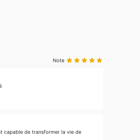





Note
é
st capable de transformer la vie de