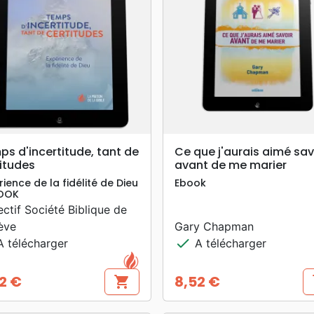
search
search
APERÇU RAPIDE
APERÇU RAPIDE
s d'incertitude, tant de
Ce que j'aurais aimé sav
itudes
avant de me marier
rience de la fidélité de Dieu
Ebook
BOOK
ectif Société Biblique de
ève
Gary Chapman
check
 télécharger
A télécharger
2 €
8,52 €
shopping_cart
s
Prix