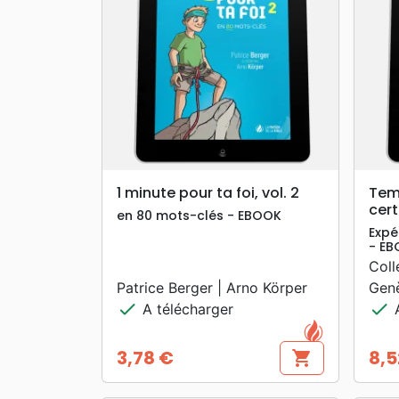
search
APERÇU RAPIDE
1 minute pour ta foi, vol. 2
Temp
cert
en 80 mots-clés - EBOOK
Expé
- E
Coll
Patrice Berger | Arno Körper
Gen
check
check
A télécharger
A
3,78 €
8,5
shopping_cart
Prix
Prix