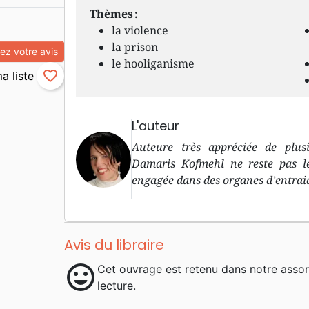
Thèmes :
la violence
la prison
z votre avis
le hooliganisme
favorite_border
L'auteur
Auteure très appréciée de plus
Damaris Kofmehl ne reste pas le
engagée dans des organes d’entraid
Avis du libraire
mood
Cet ouvrage est retenu dans notre asso
lecture.