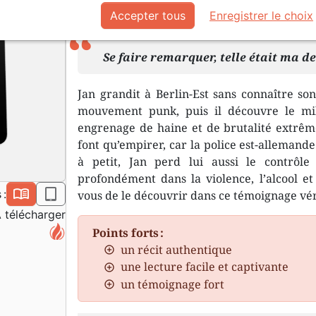
Accepter tous
Enregistrer le choix
eBook en format ePub ou Kindle (.mobi).
Se faire remarquer, telle était ma dev
Jan grandit à Berlin-Est sans connaître son
mouvement punk, puis il découvre le mil
engrenage de haine et de brutalité extrême
font qu’empirer, car la police est-allemande 
à petit, Jan perd lui aussi le contrôle
profondément dans la violence, l’alcool et 
book_open
epub
 :
vous de le découvrir dans ce témoignage vér
 télécharger
Points forts :
un récit authentique
une lecture facile et captivante
un témoignage fort