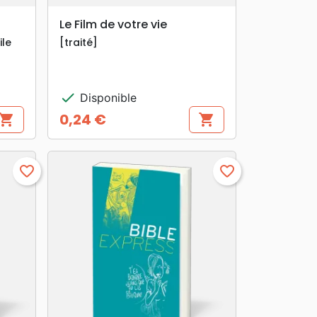
search
APERÇU RAPIDE
Le Film de votre vie
ile
[traité]
check
Disponible
0,24 €
hopping_cart
shopping_cart
Prix
favorite_border
favorite_border