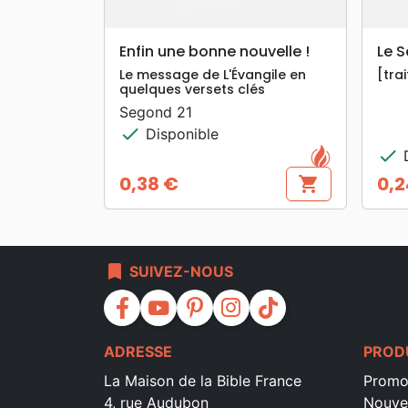
search
APERÇU RAPIDE
Enfin une bonne nouvelle !
Le 
Le message de L'Évangile en
[trai
quelques versets clés
Segond 21
check
Disponible
check
D
0,38 €
0,2
shopping_cart
Prix
Prix
bookmark
SUIVEZ-NOUS
facebook
youtube
pinterest
instagram
tiktok
ADRESSE
PROD
La Maison de la Bible France
Promo
4, rue Audubon
Nouve