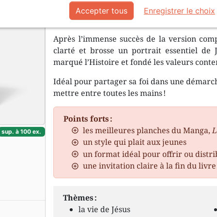
Accepter tous
Enregistrer le choix
Je vais avoir un enfant du ciel ! Mai
Après l’immense succès de la version compl
clarté et brosse un portrait essentiel de 
marqué l’Histoire et fondé les valeurs cont
Idéal pour partager sa foi dans une démarc
mettre entre toutes les mains !
Points forts :
les meilleures planches du Manga,
L
sup. à 100 ex.
un style qui plait aux jeunes
un format idéal pour offrir ou dist
une invitation claire à la fin du livre
Thèmes :
la vie de Jésus