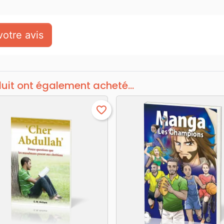
otre avis
duit ont également acheté...
favorite_border