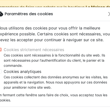
ommandons de faire vos achats sur la boutique
La Maison de
okie
Paramètres des cookies
shopping_cart
Pa
ous utilisons des cookies pour vous offrir la meilleure
xpérience possible. Certains cookies sont nécessaires, vou
evez les accepter pour continuer à naviguer sur ce site.
Nouveautés
Bibles
Livres
eBooks
Jeunesse
Cookies strictement nécessaires
Ces cookies sont nécessaires à la fonctionnalité du site web. Ils
eaux Testaments
ine
lité
 ans
lations
ns animés
s
Etude biblique
Bandes dessinées
Découverte de la foi
Adolescents, jeunes
Rap, Hip-hop
Films, fiction
Jeux
sont nécessaires pour l'authentification du client, le panier et la
d'évangélisation
Manga - Le Messie - Extrait
ons
cation
e
2 ans
ry, Latino, Folk
gnement, conférences
elisation
Segond 21
Famille, couple
Méditations
Bibles jeunesse
Instrumental
Documentaires, reportage
Accessoires de Bible
commande.
iles
e
esse
ro
iels
Segond
Souffrance, Relation d'aide
Souffrance, Relation d'aide
Louange, Adoration
Papeterie
Manga - Le Messie
Cookies analytiques
k
elisation
ue
esse
NEG
Santé
Psychologie
Hardrock, Métal
Ces cookies collectent des données anonymes sur les visites, les
Extrait
cations
ts
le, Couple
l, Soul
appareils et la navigation. Nous nous appuyons sur ces données
Darby
Ethique, société, politique
Apologétique
Pop, Rock
pour améliorer notre site web.
Auteur :
Hidenori Kumai
| Illustrateur :
Ko
ation
Événements actuels
n fermant cette fenêtre sans faire de choix, vous acceptez tous les
Référence
BLF1582
EAN
9782910246600
Edi
ookies.
Description
Détails du produit