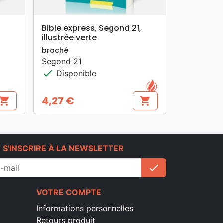
search
APERÇU RAPIDE
Bible express, Segond 21,
illustrée verte
broché
Segond 21
check
Disponible
4,27 €
hopping_cart
shopping_cart
Prix
e
S'INSCRIRE À LA NEWSLETTER
check
S'inscrire
VOTRE COMPTE
Informations personnelles
Retours produit