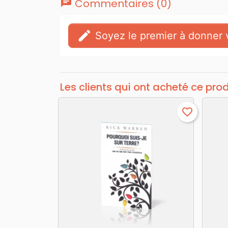
chat
Commentaires (0)
edit
Soyez le premier à donner v
Les clients qui ont acheté ce pro
favorite_border