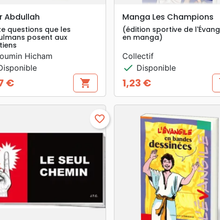
search
search
APERÇU RAPIDE
APERÇU RAPIDE
r Abdullah
Manga Les Champions
e questions que les
(édition sportive de l'Évang
ulmans posent aux
en manga)
tiens
Moumin Hicham
Collectif
check
isponible
Disponible
7 €
1,23 €
shopping_cart
s
Prix
favorite_border