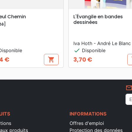
search
search
APERÇU RAPIDE
APERÇU RAPIDE
Seul Chemin
L'Évangile en bandes
dessinées
té]
Iva Hoth - André Le Blanc
check
isponible
Disponible
4 €
3,70 €
shopping_cart
s
Prix
mail_outlin
UITS
INFORMATIONS
tions
Offres d'emploi
aux produits
Protection des données