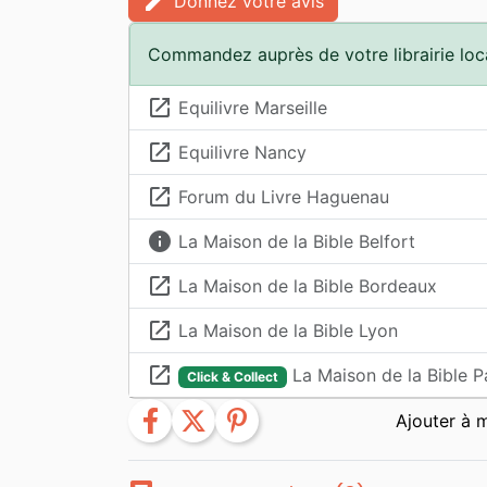
edit
Donnez votre avis
Commandez auprès de votre librairie loc
launch
Equilivre Marseille
launch
Equilivre Nancy
launch
Forum du Livre Haguenau
info
La Maison de la Bible Belfort
launch
La Maison de la Bible Bordeaux
launch
La Maison de la Bible Lyon
launch
La Maison de la Bible P
Click & Collect
facebook
twitter
pinterest