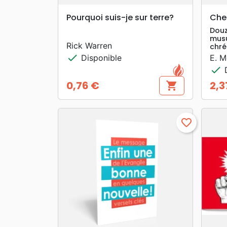
search
APERÇU RAPIDE
Pourquoi suis-je sur terre?
Che
Douz
mus
Rick Warren
chré
check
Disponible
E. 
check
D
0,76 €
2,3
shopping_cart
Prix
Prix
favorite_border