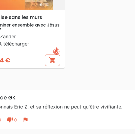
search
APERÇU RAPIDE
lise sans les murs
iner ensemble avec Jésus
F
 Zander
 télécharger
4 €
shopping_cart
 de GK
nnais Eric Z. et sa réflexion ne peut qu'être vivifiante.
thumb_down
flag
0
0