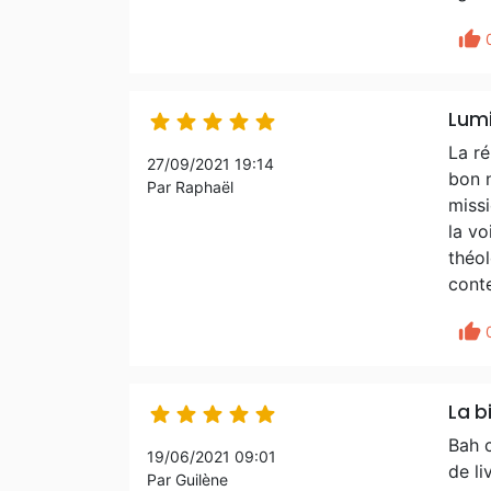
thumb_up
Lum





La ré
27/09/2021 19:14
bon n
Par Raphaël
missi
la vo
théol
conte
thumb_up
La b





Bah c
19/06/2021 09:01
de li
Par Guilène