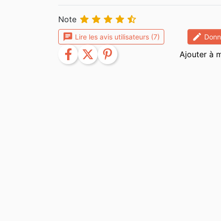





Note
chat
edit
Lire les avis utilisateurs (7)
Donne
facebook
twitter
pinterest