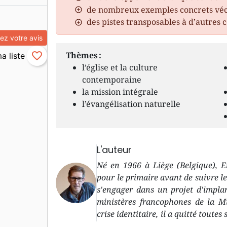
de nombreux exemples concrets véc
des pistes transposables à d’autres 
z votre avis
Thèmes :
favorite_border
l’église et la culture
contemporaine
la mission intégrale
l’évangélisation naturelle
L'auteur
Né en 1966 à Liège (Belgique), E
pour le primaire avant de suivre les
s'engager dans un projet d'implan
ministères francophones de la M
crise identitaire, il a quitté toutes
(re)découverte d'une église qui s'