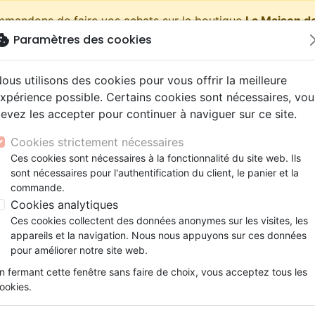
ommandons de faire vos achats sur la boutique
La Maison de
okie
Paramètres des cookies
shopping_cart
Pa
ous utilisons des cookies pour vous offrir la meilleure
xpérience possible. Certains cookies sont nécessaires, vou
evez les accepter pour continuer à naviguer sur ce site.
Nouveautés
Bibles
Livres
eBooks
Jeunesse
Cookies strictement nécessaires
Ces cookies sont nécessaires à la fonctionnalité du site web. Ils
eaux Testaments
ine
lité
 ans
lations
ns animés
s
Etude biblique
Bandes dessinées
Découverte de la foi
Adolescents, jeunes
Rap, Hip-hop
Films, fiction
Jeux
sont nécessaires pour l'authentification du client, le panier et la
 murs (L') - Cheminer ensemble avec Jésus - EBOOK
ons
cation
e
2 ans
ry, Latino, Folk
gnement, conférences
elisation
Segond 21
Famille, couple
Méditations
Bibles jeunesse
Instrumental
Documentaires, reportage
Accessoires de Bible
commande.
iles
e
esse
ro
iels
Segond
Souffrance, Relation d'aide
Souffrance, Relation d'aide
Louange, Adoration
Papeterie
L'église sans les murs
Cookies analytiques
k
elisation
ue
esse
NEG
Santé
Psychologie
Hardrock, Métal
Ces cookies collectent des données anonymes sur les visites, les
Cheminer ensemble avec Jésus -
cations
ts
le, Couple
l, Soul
appareils et la navigation. Nous nous appuyons sur ces données
Darby
Ethique, société, politique
Apologétique
Pop, Rock
pour améliorer notre site web.
Auteur :
Eric Zander
ation
Événements actuels
n fermant cette fenêtre sans faire de choix, vous acceptez tous les
Référence
MB3594-EPUB
EAN
97828260045
ookies.
Description
Détails du produit