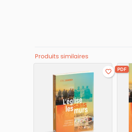
Produits similaires
PDF
favorite_border