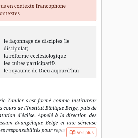
us en contexte francophone
contextes
le façonnage de disciples (le
discipulat)
la réforme ecclésiologique
les cultes participatifs
le royaume de Dieu aujourd’hui
ric Zander s'est formé comme instituteur
 cours de l'Institut Biblique Belge, puis de
tation d'église. Appelé à la direction des
ission Evangélique Belge et une sérieuse
 ses responsabilités pour repartir à zéro à la
book_open
Voir plus
enracine dans le cœur de Dieu mais qui soit