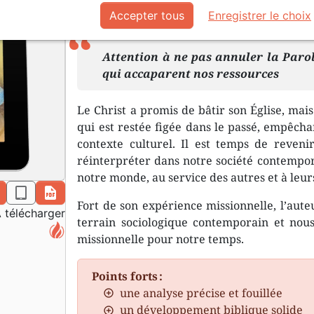
Accepter tous
Enregistrer le choix
eBook en format ePub ou Kindle (.mobi).
Attention à ne pas annuler la Paro
qui accaparent nos ressources
Le Christ a promis de bâtir son Église, mais
qui est restée figée dans le passé, empêcha
contexte culturel. Il est temps de reven
réinterpréter dans notre société contempor
notre monde, au service des autres et à leurs
n
epub
pdf
Fort de son expérience missionnelle, l’auteu
 télécharger
terrain sociologique contemporain et nous 
missionnelle pour notre temps.
Points forts :
une analyse précise et fouillée
un développement biblique solide