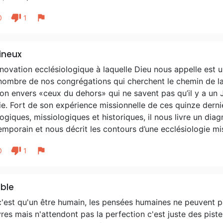
thumb_down
flag
0
1
ineux
novation ecclésiologique à laquelle Dieu nous appelle est 
ombre de nos congrégations qui cherchent le chemin de la 
on envers «ceux du dehors» qui ne savent pas qu’il y a un 
ie. Fort de son expérience missionnelle de ces quinze derni
ogiques, missiologiques et historiques, il nous livre un diag
mporain et nous décrit les contours d’une ecclésiologie mi
thumb_down
flag
0
1
ible
'est qu'un être humain, les pensées humaines ne peuvent pas
vres mais n'attendont pas la perfection c'est juste des pistes