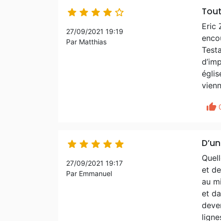
Tout





Eric 
27/09/2021 19:19
enco
Par Matthias
Testa
d’imp
églis
vienn
thumb_up
D’un





Quell
27/09/2021 19:17
et de
Par Emmanuel
au m
et da
deve
ligne