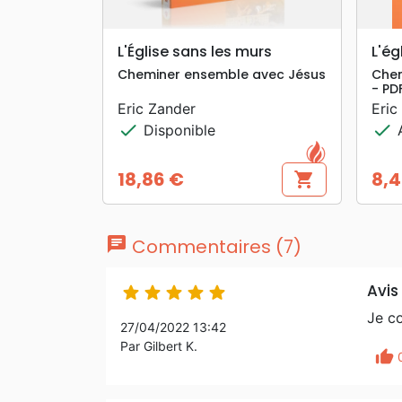
search
APERÇU RAPIDE
L'Église sans les murs
L'ég
Cheminer ensemble avec Jésus
Chem
- PD
Eric Zander
Eric
check
check
Disponible
A
18,86 €
8,4
shopping_cart
Prix
Prix
chat
Commentaires (7)
Avis





Je co
27/04/2022 13:42
Par Gilbert K.
thumb_up