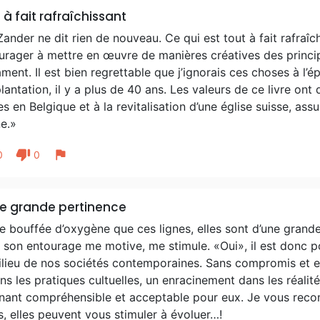
 à fait rafraîchissant
Zander ne dit rien de nouveau. Ce qui est tout à fait rafraî
urager à mettre en œuvre de manières créatives des princi
ment. Il est bien regrettable que j’ignorais ces choses à l
lantation, il y a plus de 40 ans. Les valeurs de ce livre ont
es en Belgique et à la revitalisation d’une église suisse, as
e.»
thumb_down
flag
0
0
e grande pertinence
e bouffée d’oxygène que ces lignes, elles sont d’une grand
 son entourage me motive, me stimule. «Oui», il est donc p
ilieu de nos sociétés contemporaines. Sans compromis et en
ns les pratiques cultuelles, un enracinement dans les réali
nant compréhensible et acceptable pour eux. Je vous rec
s, elles peuvent vous stimuler à évoluer…!