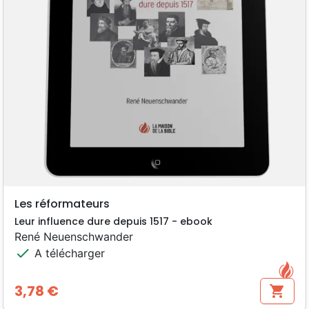
Les réformateurs
Leur influence dure depuis 1517 - ebook
René Neuenschwander
check
A télécharger
3,78 €
shopping_cart
Prix