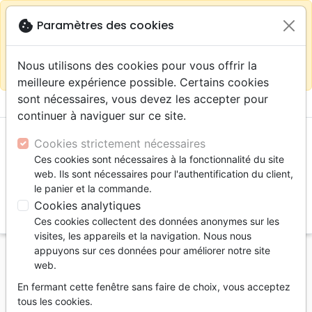
warning
Selon votre
close
cookie
Paramètres des cookies
Continuer sur le site France
localisation (États-
Unis) nous vous recommandons de faire vos achats
Nous utilisons des cookies pour vous offrir la
sur la boutique
La Maison de la Bible Suisse
meilleure expérience possible. Certains cookies
sont nécessaires, vous devez les accepter pour
menu
shopping_cart
account_circle
continuer à naviguer sur ce site.
Cookies strictement nécessaires
Ces cookies sont nécessaires à la fonctionnalité du site
web. Ils sont nécessaires pour l'authentification du client,
le panier et la commande.
Cookies analytiques
search
Ces cookies collectent des données anonymes sur les
Reche
visites, les appareils et la navigation. Nous nous
appuyons sur ces données pour améliorer notre site
Accueil
Livres
Eglise
Histoire de l'église
web.
Réformateurs (Les) - Leur influence dure depuis
En fermant cette fenêtre sans faire de choix, vous acceptez
1517 - PDF
tous les cookies.