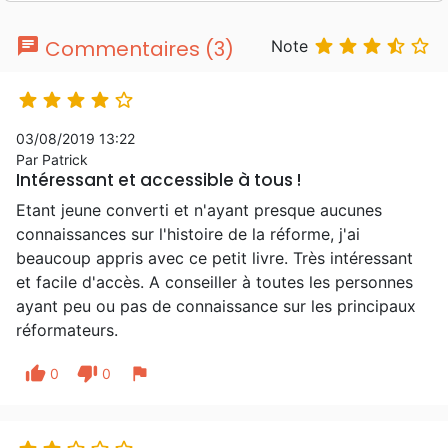
chat





Commentaires (3)
Note





03/08/2019 13:22
Par Patrick
Intéressant et accessible à tous !
Etant jeune converti et n'ayant presque aucunes
connaissances sur l'histoire de la réforme, j'ai
beaucoup appris avec ce petit livre. Très intéressant
et facile d'accès. A conseiller à toutes les personnes
ayant peu ou pas de connaissance sur les principaux
réformateurs.
thumb_up
thumb_down
flag
0
0