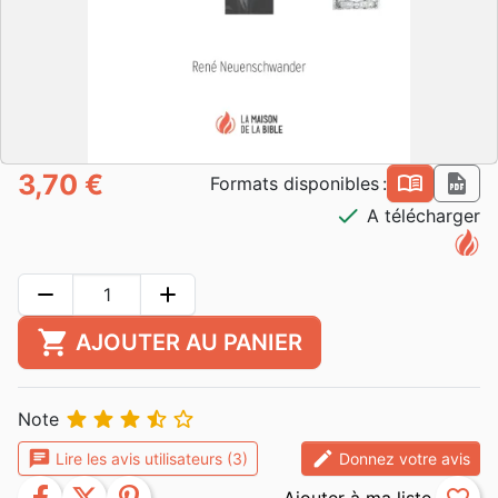
3,70 €
book_open
pdf
Formats disponibles :
check
A télécharger
remove
add
shopping_cart
AJOUTER AU PANIER





Note
chat
edit
Lire les avis utilisateurs (3)
Donnez votre avis