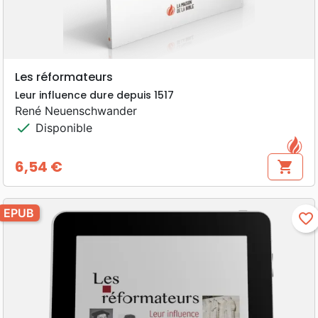
Les réformateurs
Leur influence dure depuis 1517
René Neuenschwander
check
Disponible
6,54 €
shopping_cart
Prix
EPUB
favorite_border