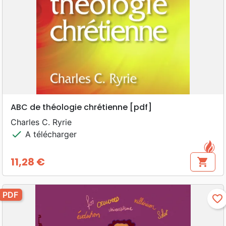
ABC de théologie chrétienne [pdf]
Charles C. Ryrie
check
A télécharger
11,28 €
shopping_cart
Prix
PDF
favorite_border