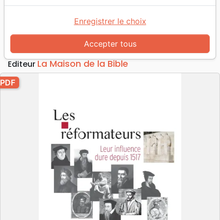
Les réformateurs
Leur influence dure depuis 1517 - PDF
Enregistrer le choix
Auteur :
René Neuenschwander
Accepter tous
Référence
MB3570-PDF
EAN
9782826096900
La Maison de la Bible
Editeur
PDF