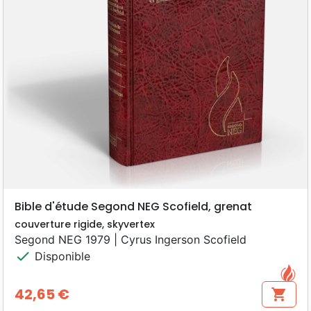
Bible d'étude Segond NEG Scofield, grenat
couverture rigide, skyvertex
Segond NEG 1979 | Cyrus Ingerson Scofield
check
Disponible
42,65 €
shopping_cart
Prix