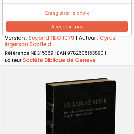
Bible d'étude Segond NEG Scofield,
noire
Enregistrer le choix
couverture souple, fibrocuir, tranche or,
Accepter tous
avec onglets
Version :
Segond NEG 1979
| Auteur :
Cyrus
Ingerson Scofield
Référence
NEG15389
EAN
9782608153890
Société Biblique de Genève
Editeur