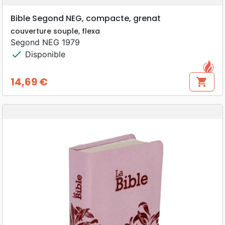
Bible Segond NEG, compacte, grenat
couverture souple, flexa
Segond NEG 1979
check
Disponible
14,69 €
shopping_cart
Prix