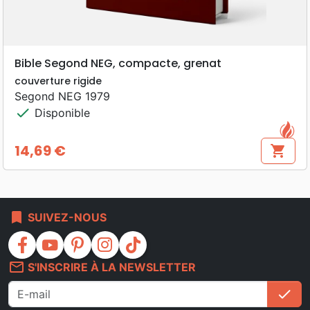
Bible Segond NEG, compacte, grenat
couverture rigide
Segond NEG 1979
check
Disponible
14,69 €
shopping_cart
Prix
bookmark
SUIVEZ-NOUS
facebook
youtube
pinterest
instagram
tiktok
mail_outline
S'INSCRIRE À LA NEWSLETTER
check
S'i