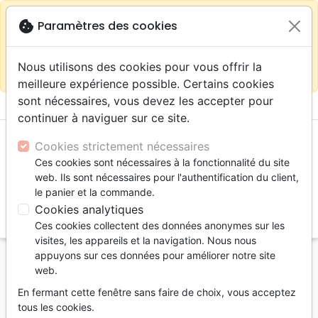
warning
Selon votre
close
cookie
Paramètres des cookies
Continuer sur le site France
localisation (États-
Unis) nous vous recommandons de faire vos achats
Nous utilisons des cookies pour vous offrir la
sur la boutique
La Maison de la Bible Suisse
meilleure expérience possible. Certains cookies
sont nécessaires, vous devez les accepter pour
menu
shopping_cart
account_circle
continuer à naviguer sur ce site.
Cookies strictement nécessaires
Ces cookies sont nécessaires à la fonctionnalité du site
web. Ils sont nécessaires pour l'authentification du client,
le panier et la commande.
Cookies analytiques
search
Ces cookies collectent des données anonymes sur les
Reche
visites, les appareils et la navigation. Nous nous
appuyons sur ces données pour améliorer notre site
Accueil
Bibles
Bibles d'étude
web.
Bible d'étude Segond NEG Scofield, noire -
En fermant cette fenêtre sans faire de choix, vous acceptez
couverture souple, fibrocuir, tranche or, avec onglets
tous les cookies.