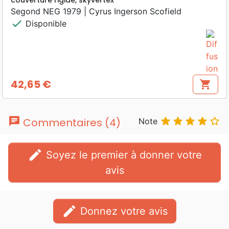
Segond NEG 1979 | Cyrus Ingerson Scofield
check
Disponible
42,65 €
shopping_cart
Prix
chat





Commentaires (4)
Note
edit
Soyez le premier à donner votre
avis
edit
Donnez votre avis