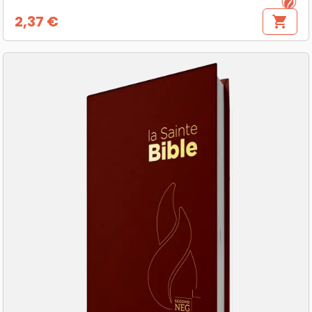
2,37 €
shopping_cart
Prix