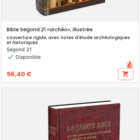
Bible Segond 21 «archéo», illustrée
couverture rigide, avec notes d'étude archéologiques
et historiques
Segond 21
check
Disponible
56,40 €
shopping_cart
Prix