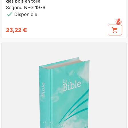
des bois en toile
Segond NEG 1979
check
Disponible
23,22 €
shopping_cart
Prix