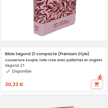
Bible Segond 21 compacte (Premium Style)
couverture souple, toile rose avec paillettes et onglets
Segond 21
check
Disponible
30,33 €
shopping_cart
Prix