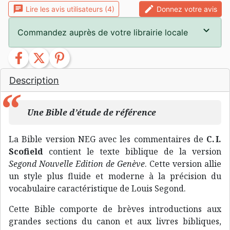
chat
edit
Lire les avis utilisateurs (4)
Donnez votre avis
Commandez auprès de votre librairie locale
facebook
twitter
pinterest
Description
Une Bible d’étude de référence
La Bible version NEG avec les commentaires de
C. I.
Scofield
contient le texte biblique de la version
Segond Nouvelle Edition de Genève
. Cette version allie
un style plus fluide et moderne à la précision du
vocabulaire caractéristique de Louis Segond.
Cette Bible comporte de brèves introductions aux
grandes sections du canon et aux livres bibliques,