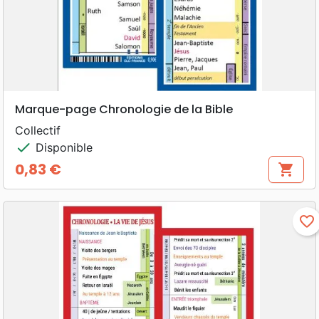
Marque-page Chronologie de la Bible
Collectif
check
Disponible
0,83 €
shopping_cart
Prix
favorite_border