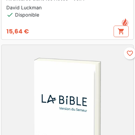
David Luckman
check
Disponible
15,64 €
shopping_cart
Prix
favorite_border