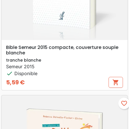
Bible Semeur 2015 compacte, couverture souple
blanche
tranche blanche
Semeur 2015
check
Disponible
5,59 €
shopping_cart
Prix
favorite_border