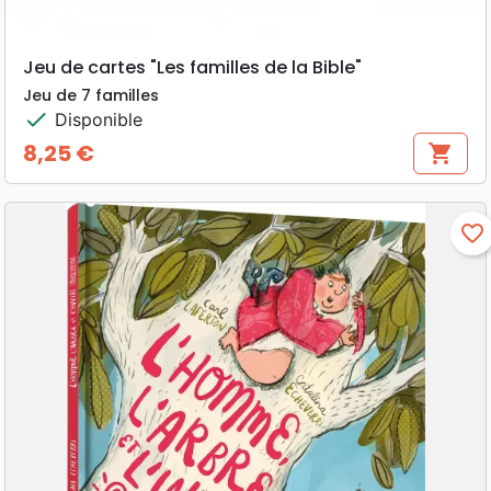
Jeu de cartes "Les familles de la Bible"
Jeu de 7 familles
check
Disponible
8,25 €
shopping_cart
Prix
favorite_border