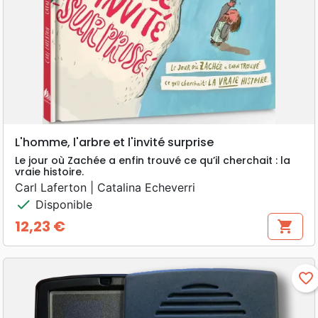
L'homme, l'arbre et l'invité surprise
Le jour où Zachée a enfin trouvé ce qu’il cherchait : la
vraie histoire.
Carl Laferton | Catalina Echeverri
check
Disponible
12,23 €
shopping_cart
Prix
favorite_border