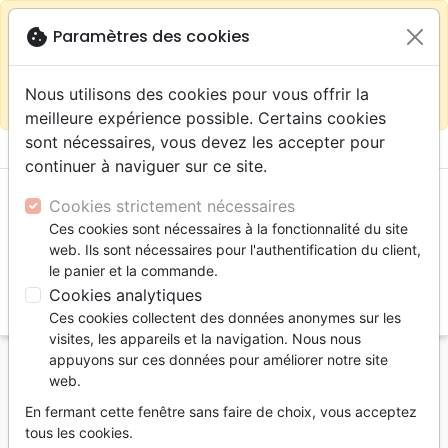
warning
Selon votre
close
cookie
Paramètres des cookies
Continuer sur le site France
localisation (États-
Unis) nous vous recommandons de faire vos achats
Nous utilisons des cookies pour vous offrir la
sur la boutique
La Maison de la Bible Suisse
meilleure expérience possible. Certains cookies
sont nécessaires, vous devez les accepter pour
menu
shopping_cart
account_circle
continuer à naviguer sur ce site.
Cookies strictement nécessaires
Ces cookies sont nécessaires à la fonctionnalité du site
web. Ils sont nécessaires pour l'authentification du client,
le panier et la commande.
Cookies analytiques
search
Ces cookies collectent des données anonymes sur les
Reche
visites, les appareils et la navigation. Nous nous
appuyons sur ces données pour améliorer notre site
Accueil
Bibles
Bibles grand format
web.
Bible Segond 1910, gros caractères, similicuir noir -
En fermant cette fenêtre sans faire de choix, vous acceptez
couverture souple, avec onglets, paroles de Jésus en
tous les cookies.
rouge