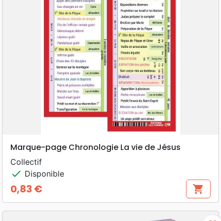
Marque-page Chronologie La vie de Jésus
Collectif
check
Disponible
0,83 €
shopping_cart
Prix