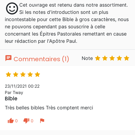
sentiment_satisfied
Cet ouvrage est retenu dans notre assortiment.
Si les notes d'introduction sont un plus
incontestable pour cette Bible à gros caractères, nous
ne pouvons cependant pas souscrire à celle
concernant les Épitres Pastorales remettant en cause
leur rédaction par l'Apôtre Paul.
chat





Commentaires (1)
Note





23/11/2021 00:22
Par Tway
Bible
Très belles bibles Très comptent merci
thumb_up
thumb_down
flag
0
0