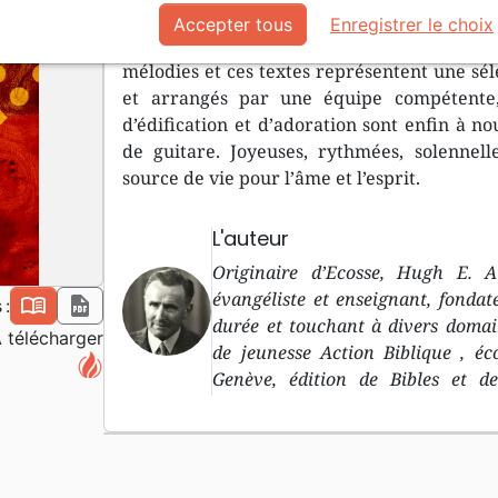
En format pdf. Qualité d’impression min
Accepter tous
Enregistrer le choix
d’harmonie, à 4 voix. Chargés d’histoire et
mélodies et ces textes représentent une sél
et arrangés par une équipe compétente, 
d’édification et d’adoration sont enfin à n
de guitare. Joyeuses, rythmées, solennell
source de vie pour l’âme et l’esprit.
L'auteur
Originaire d’Ecosse, Hugh E. A
évangéliste et enseignant, fondat
book_open
pdf
 :
durée et touchant à divers domai
 télécharger
de jeunesse Action Biblique , éc
Genève, édition de Bibles et de
Genève/La Maison de la Bible) 
d’ordre: «Temps de crise, temps d’e