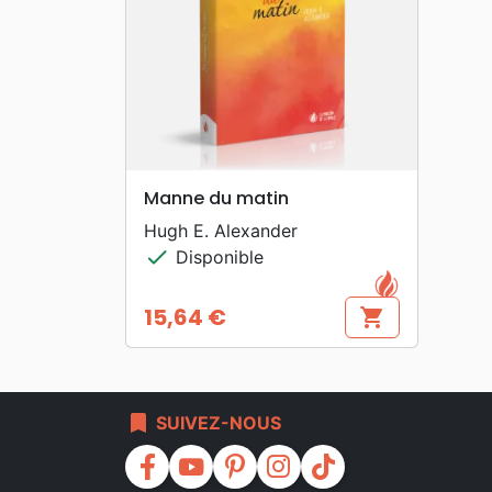
search
APERÇU RAPIDE
Manne du matin
Hugh E. Alexander
check
Disponible
15,64 €
shopping_cart
Prix
bookmark
SUIVEZ-NOUS
facebook
youtube
pinterest
instagram
tiktok