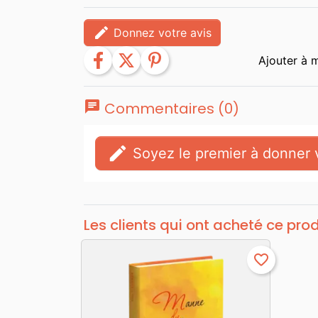
edit
Donnez votre avis
facebook
twitter
pinterest
chat
Commentaires (0)
edit
Soyez le premier à donner v
Les clients qui ont acheté ce pro
favorite_border