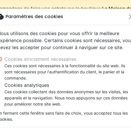
ommandons de faire vos achats sur la boutique
La Maison de
okie
Paramètres des cookies
shopping_cart
Pa
ous utilisons des cookies pour vous offrir la meilleure
xpérience possible. Certains cookies sont nécessaires, vou
evez les accepter pour continuer à naviguer sur ce site.
Nouveautés
Bibles
Livres
eBooks
Jeunesse
Cookies strictement nécessaires
Ces cookies sont nécessaires à la fonctionnalité du site web. Ils
eaux Testaments
ine
lité
 ans
lations
ns animés
s
Etude biblique
Bandes dessinées
Découverte de la foi
Adolescents, jeunes
Rap, Hip-hop
Films, fiction
Jeux
sont nécessaires pour l'authentification du client, le panier et la
rce de vie - recueil de chants - PDF
ons
cation
e
2 ans
ry, Latino, Folk
gnement, conférences
elisation
Segond 21
Famille, couple
Méditations
Bibles jeunesse
Instrumental
Documentaires, reportage
Accessoires de Bible
commande.
iles
e
esse
ro
iels
Segond
Souffrance, Relation d'aide
Souffrance, Relation d'aide
Louange, Adoration
Papeterie
Source de vie
Cookies analytiques
k
elisation
ue
esse
NEG
Santé
Psychologie
Hardrock, Métal
Ces cookies collectent des données anonymes sur les visites, les
recueil de chants - PDF
cations
ts
le, Couple
l, Soul
appareils et la navigation. Nous nous appuyons sur ces données
Darby
Ethique, société, politique
Apologétique
Pop, Rock
pour améliorer notre site web.
Auteur :
Hugh E. Alexander
ation
Événements actuels
n fermant cette fenêtre sans faire de choix, vous acceptez tous les
Référence
MB3409-PDF
EAN
97828260980
ookies.
Description
Détails du produit