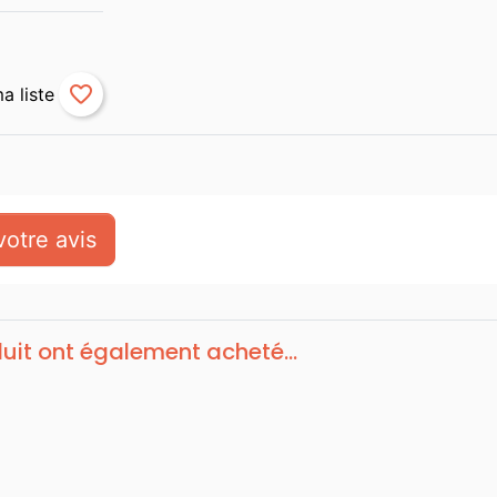
favorite_border
otre avis
duit ont également acheté...