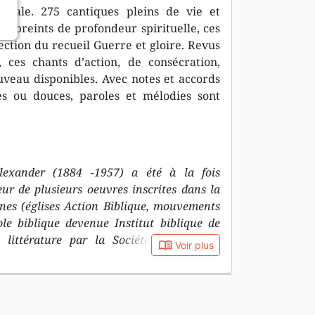
imale. 275 cantiques pleins de vie et
 empreints de profondeur spirituelle, ces
ection du recueil Guerre et gloire. Revus
ces chants d’action, de consécration,
ouveau disponibles. Avec notes et accords
es ou douces, paroles et mélodies sont
lexander (1884 -1957) a été à la fois
eur de plusieurs oeuvres inscrites dans la
nes (églises Action Biblique, mouvements
ole biblique devenue Institut biblique de
 littérature par la Société Biblique de
book_open
Voir plus
en Europe francophone. Un de ses mots
ntreprise».