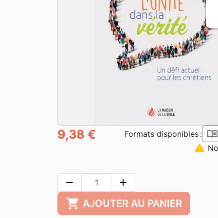
9,38 €
book_ope
Formats disponibles :
warning
Non
remove
add
shopping_cart
AJOUTER AU PANIER