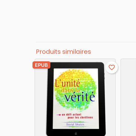
Produits similaires
EPUB
favorite_border