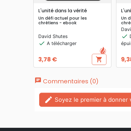
search
APERÇU RAPIDE
L'unité dans la vérité
L'un
Un défi actuel pour les
Un d
chrétiens - ebook
chré
Davi
check
David Shutes
D
check
A télécharger
épu
3,78 €
9,3
shopping_cart
Prix
Prix
chat
Commentaires (0)
edit
Soyez le premier à donner v