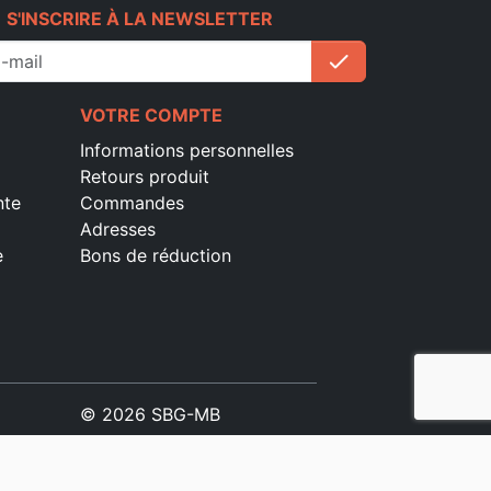
e
S'INSCRIRE À LA NEWSLETTER
check
S'inscrire
VOTRE COMPTE
Informations personnelles
Retours produit
nte
Commandes
Adresses
e
Bons de réduction
© 2026 SBG-MB