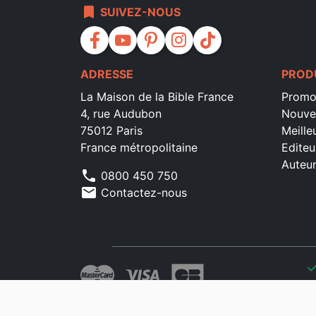
bookmark
SUIVEZ-NOUS
facebook
youtube
pinterest
instagram
tiktok
ADRESSE
PROD
La Maison de la Bible France
Promo
4, rue Audubon
Nouve
75012 Paris
Meille
France métropolitaine
Editeu
Auteu
phone
0800 450 750
mail
Contactez-nous
che
che
che