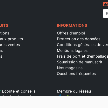
mail_outlin
UITS
INFORMATIONS
tions
Offres d'emploi
aux produits
Protection des données
ures ventes
Conditions générales de ve
rs
Mentions légales
rs
Frais de port et d'emballag
Soumission de manuscrit
Nos magasins
Questions fréquentes
ck
Ecoute et conseils
Membre du réseau
ck
Service de livraison
ck
Paiement sécurisé