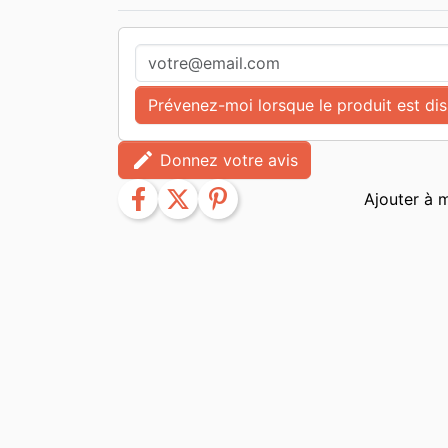
Prévenez-moi lorsque le produit est di
edit
Donnez votre avis
facebook
twitter
pinterest