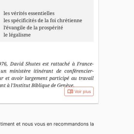
les vérités essentielles
les spécificités de la foi chrétienne
l’évangile de la prospérité
le légalisme
976, David Shutes est rattaché à France-
 un ministère itinérant de conférencier-
ur et avoir largement participé au travail
nt à l’Institut Biblique de Genève.
book_open
Voir plus
rtiment et nous vous en recommandons la