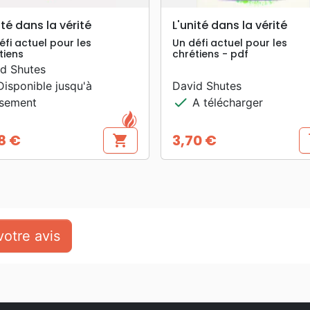
search
search
APERÇU RAPIDE
APERÇU RAPIDE
ité dans la vérité
L'unité dans la vérité
éfi actuel pour les
Un défi actuel pour les
tiens
chrétiens - pdf
d Shutes
isponible jusqu'à
David Shutes
check
isement
A télécharger
8 €
3,70 €
shopping_cart
s
Prix
otre avis