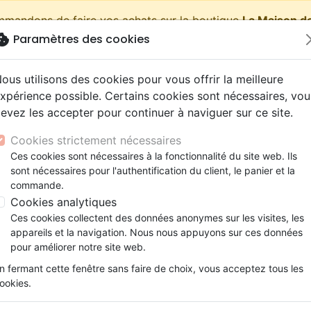
ommandons de faire vos achats sur la boutique
La Maison de
okie
Paramètres des cookies
shopping_cart
Pa
ous utilisons des cookies pour vous offrir la meilleure
xpérience possible. Certains cookies sont nécessaires, vou
evez les accepter pour continuer à naviguer sur ce site.
Nouveautés
Bibles
Livres
eBooks
Jeunesse
Cookies strictement nécessaires
Ces cookies sont nécessaires à la fonctionnalité du site web. Ils
eaux Testaments
ine
lité
 ans
lations
ns animés
s
Etude biblique
Bandes dessinées
Découverte de la foi
Adolescents, jeunes
Rap, Hip-hop
Films, fiction
Jeux
sont nécessaires pour l'authentification du client, le panier et la
 vérité (L') - Un défi actuel pour les chrétiens
ons
cation
e
2 ans
ry, Latino, Folk
gnement, conférences
elisation
Segond 21
Famille, couple
Méditations
Bibles jeunesse
Instrumental
Documentaires, reportage
Accessoires de Bible
commande.
iles
e
esse
ro
iels
Segond
Souffrance, Relation d'aide
Souffrance, Relation d'aide
Louange, Adoration
Papeterie
L'unité dans la vérité
Cookies analytiques
k
elisation
ue
esse
NEG
Santé
Psychologie
Hardrock, Métal
Ces cookies collectent des données anonymes sur les visites, les
Un défi actuel pour les chrétiens
cations
ts
le, Couple
l, Soul
appareils et la navigation. Nous nous appuyons sur ces données
Darby
Ethique, société, politique
Apologétique
Pop, Rock
pour améliorer notre site web.
Auteur :
David Shutes
ation
Événements actuels
n fermant cette fenêtre sans faire de choix, vous acceptez tous les
Référence
MB3398
EAN
9782826033981
Edi
ookies.
Description
Détails du produit