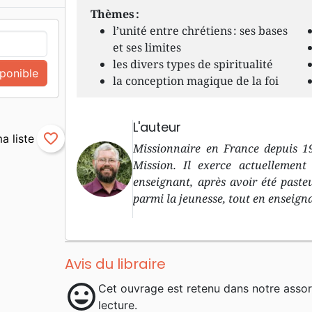
Thèmes :
l’unité entre chrétiens : ses bases
et ses limites
les divers types de spiritualité
sponible
la conception magique de la foi
L'auteur
favorite_border
Missionnaire en France depuis 1
Mission. Il exerce actuellement
enseignant, après avoir été paste
parmi la jeunesse, tout en enseigna
Avis du libraire
mood
Cet ouvrage est retenu dans notre asso
lecture.