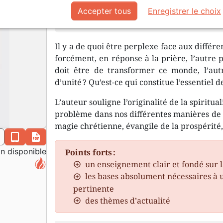
Accepter tous
Enregistrer le choix
L’orgueil humain produit très facile
Il y a de quoi être perplexe face aux différe
forcément, en réponse à la prière, l’autre pa
doit être de transformer ce monde, l’autr
d’unité ? Qu’est-ce qui constitue l’essentiel d
L’auteur souligne l’originalité de la spiritu
problème dans nos différentes manières de c
magie chrétienne, évangile de la prospérité,
n
epub
pdf
 disponible
Points forts :
un enseignement clair et fondé sur l
les bases absolument nécessaires à 
pertinente
des thèmes d’actualité