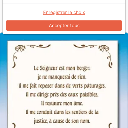
Céramique 20x20cm "Le Seigneur est
mon berger" Psaume 23
Enregistrer le choix
Référence
EDJ73716
EAN
9783976737163
Accepter tous
Uljo
Editeur