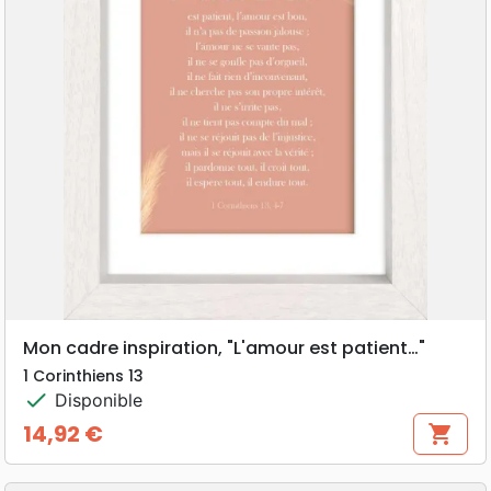
Mon cadre inspiration, "L'amour est patient…"
1 Corinthiens 13
check
Disponible
14,92 €
shopping_cart
Prix