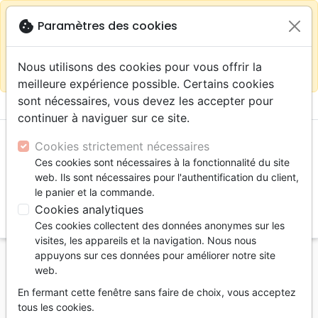
warning
Selon votre
close
cookie
Paramètres des cookies
Continuer sur le site France
localisation (États-
Unis) nous vous recommandons de faire vos achats
Nous utilisons des cookies pour vous offrir la
sur la boutique
La Maison de la Bible Suisse
meilleure expérience possible. Certains cookies
sont nécessaires, vous devez les accepter pour
menu
shopping_cart
account_circle
continuer à naviguer sur ce site.
Cookies strictement nécessaires
Ces cookies sont nécessaires à la fonctionnalité du site
web. Ils sont nécessaires pour l'authentification du client,
le panier et la commande.
Cookies analytiques
search
Ces cookies collectent des données anonymes sur les
Reche
visites, les appareils et la navigation. Nous nous
appuyons sur ces données pour améliorer notre site
Accueil
Divers
Tableaux et posters
web.
Céramique 20x20cm "Le Seigneur est mon berger"
En fermant cette fenêtre sans faire de choix, vous acceptez
Psaume 23
tous les cookies.