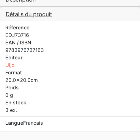
Détails du produit
Référence
EDJ73716
EAN / ISBN
9783976737163
Editeur
Uljo
Format
20.0⨯20.0cm
Poids
0 g
En stock
3 ex.
Langue
Français