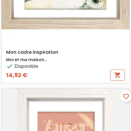
Mon cadre inspiration
Moi et ma maison...
check
Disponible
14,92 €
shopping_cart
Prix
favorite_border