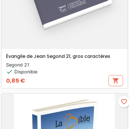
Évangile de Jean Segond 21, gros caractères
Segond 21
check
Disponible
0,85 €
shopping_cart
Prix
favorite_border