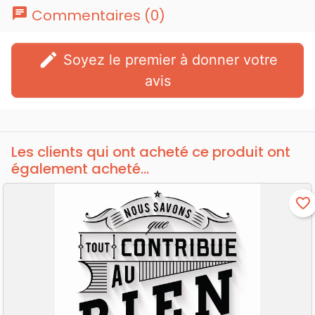
chat
Commentaires (0)
edit
Soyez le premier à donner votre
avis
Les clients qui ont acheté ce produit ont
également acheté...
favorite_border