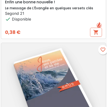
Enfin une bonne nouvelle !
Le message de L'Évangile en quelques versets clés
Segond 21
check
Disponible
0,38 €
shopping_cart
Prix
favorite_border