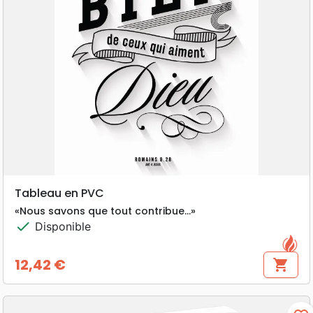
Tableau en PVC
«Nous savons que tout contribue…»
check
Disponible
12,42 €
shopping_cart
Prix