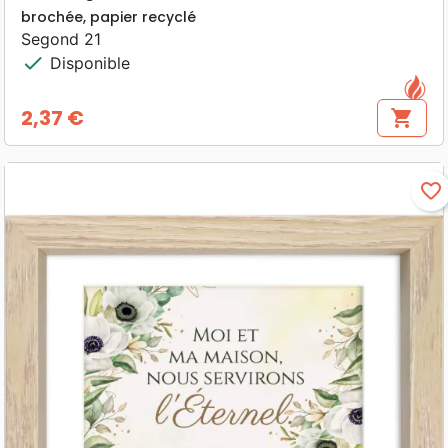
brochée, papier recyclé
Segond 21
check
Disponible
2,37 €
shopping_cart
Prix
favorite_border