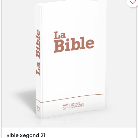
favorite_border
Bible Segond 21