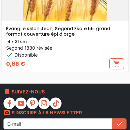
Évangile selon Jean, Segond Esaïe 55, grand
format couverture épi d'orge
14 x 21 cm
Segond 1880 révisée
check
Disponible
0,66 €
shopping_cart
Prix
bookmark
SUIVEZ-NOUS
facebook
youtube
pinterest
instagram
tiktok
mail_outline
S'INSCRIRE À LA NEWSLETTER
check
S'i