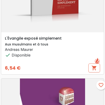
L'Évangile exposé simplement
Aux musulmans et à tous
Andreas Maurer
check
Disponible
6,54 €
shopping_cart
Prix
favorite_border