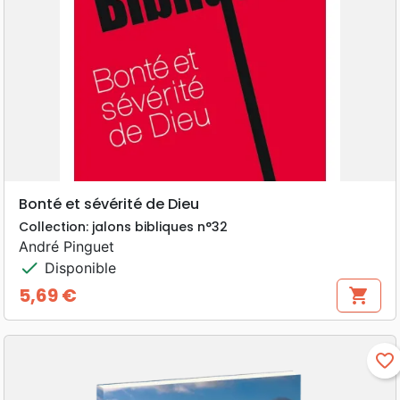
Bonté et sévérité de Dieu
Collection: jalons bibliques n°32
André Pinguet
check
Disponible
5,69 €
shopping_cart
Prix
favorite_border