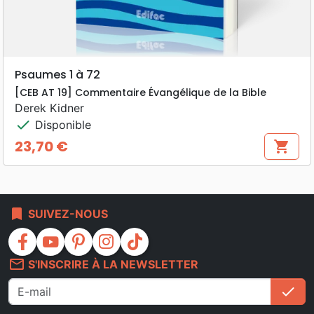
Psaumes 1 à 72
[CEB AT 19] Commentaire Évangélique de la Bible
Derek Kidner
check
Disponible
23,70 €
shopping_cart
Prix
bookmark
SUIVEZ-NOUS
facebook
youtube
pinterest
instagram
tiktok
mail_outline
S'INSCRIRE À LA NEWSLETTER
check
S'i