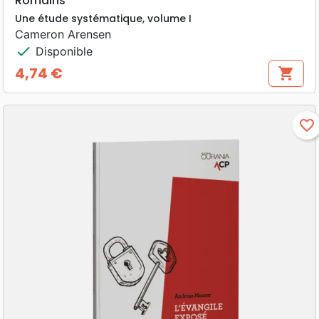
Romains
Une étude systématique, volume I
Cameron Arensen
check
Disponible
4,74 €
shopping_cart
Prix
favorite_border