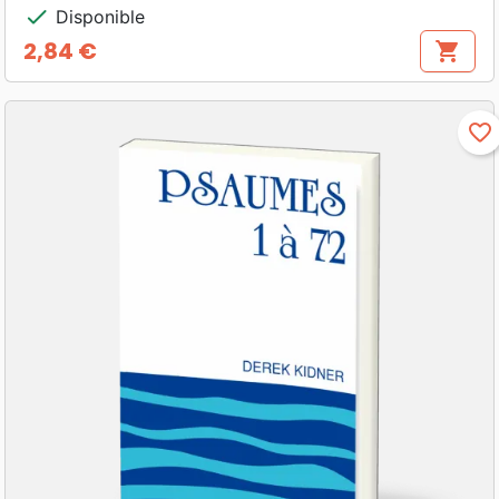
check
Disponible
2,84 €
shopping_cart
Prix
favorite_border