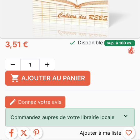
check
Disponible
3,51 €
sup. à 100 ex.
remove
add
shopping_cart
AJOUTER AU PANIER
edit
Donnez votre avis
Commandez auprès de votre librairie locale
facebook
twitter
pinterest
favorite_border