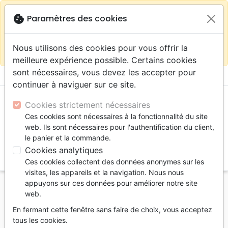
warning
Selon votre
close
cookie
Paramètres des cookies
Continuer sur le site France
localisation (États-
Unis) nous vous recommandons de faire vos achats
Nous utilisons des cookies pour vous offrir la
sur la boutique
La Maison de la Bible Suisse
meilleure expérience possible. Certains cookies
sont nécessaires, vous devez les accepter pour
menu
shopping_cart
account_circle
continuer à naviguer sur ce site.
Cookies strictement nécessaires
Ces cookies sont nécessaires à la fonctionnalité du site
web. Ils sont nécessaires pour l'authentification du client,
le panier et la commande.
Cookies analytiques
search
Ces cookies collectent des données anonymes sur les
Reche
visites, les appareils et la navigation. Nous nous
appuyons sur ces données pour améliorer notre site
Accueil
Livres
Doctrine
web.
Anges (Les) - Cahiers des REBS 03
En fermant cette fenêtre sans faire de choix, vous acceptez
Les Anges
tous les cookies.