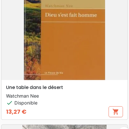
Une table dans le désert
Watchman Nee
check
Disponible
13,27 €
shopping_cart
Prix