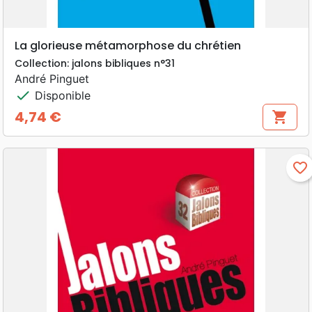
La glorieuse métamorphose du chrétien
Collection: jalons bibliques n°31
André Pinguet
check
Disponible
4,74 €
shopping_cart
Prix
favorite_border