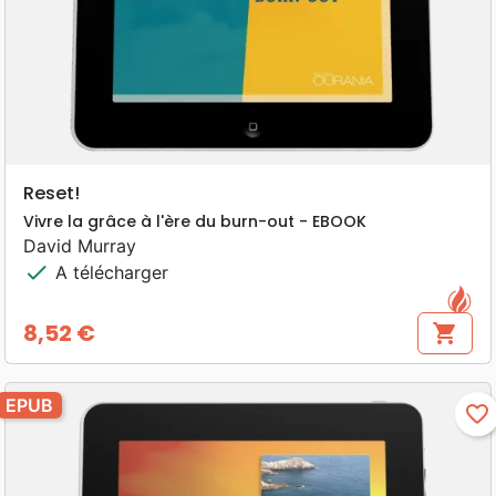
Reset!
Vivre la grâce à l'ère du burn-out - EBOOK
David Murray
check
A télécharger
8,52 €
shopping_cart
Prix
EPUB
favorite_border