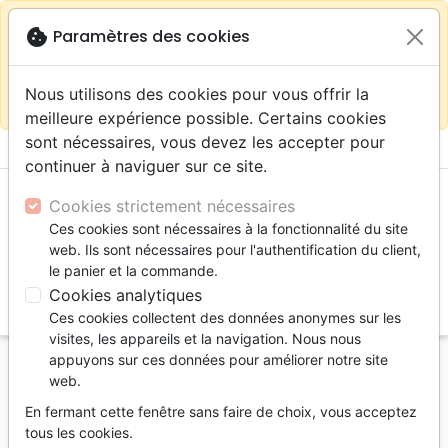
warning
Selon votre
close
cookie
Paramètres des cookies
Continuer sur le site France
localisation (États-
Unis) nous vous recommandons de faire vos achats
Nous utilisons des cookies pour vous offrir la
sur la boutique
La Maison de la Bible Suisse
meilleure expérience possible. Certains cookies
sont nécessaires, vous devez les accepter pour
menu
shopping_cart
account_circle
continuer à naviguer sur ce site.
Cookies strictement nécessaires
Ces cookies sont nécessaires à la fonctionnalité du site
web. Ils sont nécessaires pour l'authentification du client,
le panier et la commande.
Cookies analytiques
search
Ces cookies collectent des données anonymes sur les
Reche
visites, les appareils et la navigation. Nous nous
appuyons sur ces données pour améliorer notre site
Accueil
Livres
Ethique, société, politique
web.
Vivre l'éthique de Dieu - L'amour et la justice au
En fermant cette fenêtre sans faire de choix, vous acceptez
quotidien - EBOOK
tous les cookies.