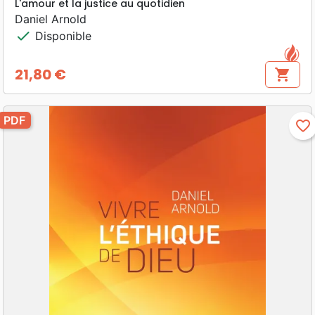
L'amour et la justice au quotidien
Daniel Arnold
check
Disponible
21,80 €
shopping_cart
Prix
PDF
favorite_border