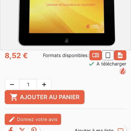
8,52 €
book_open
epub
pdf
Formats disponibles :
check
A télécharger
remove
add
shopping_cart
AJOUTER AU PANIER
edit
Donnez votre avis
facebook
twitter
pinterest
favorite_border