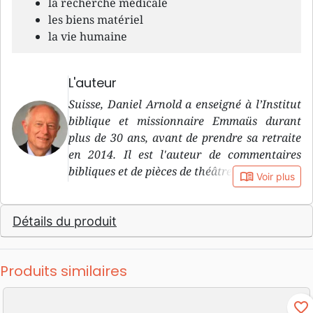
la recherche médicale
les biens matériel
la vie humaine
L'auteur
Suisse, Daniel Arnold a enseigné à l’Institut
biblique et missionnaire Emmaüs durant
plus de 30 ans, avant de prendre sa retraite
en 2014. Il est l'auteur de commentaires
bibliques et de pièces de théâtre, notamment.
book_open
Voir plus
Détails du produit
Produits similaires
favorite_border