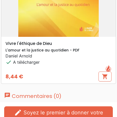
Vivre l'éthique de Dieu
L'amour et la justice au quotidien - PDF
Daniel Arnold
check
A télécharger
8,44 €
shopping_cart
Prix
chat
Commentaires (0)
edit
Soyez le premier à donner votre