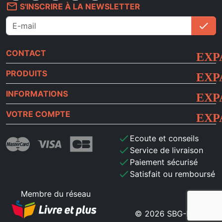
mail_outline
S'INSCRIRE À LA NEWSLETTER
check
S'i
CONTACT
PRODUITS
INFORMATIONS
VOTRE COMPTE
check
Ecoute et conseils
check
Service de livraison
check
Paiement sécurisé
check
Satisfait ou remboursé
Membre du réseau
© 2026 SBG-MB