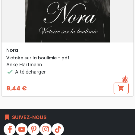
Nora
Victoire sur la boulimie - pdf
Anke Hartmann
check
A télécharger
8,44 €
shopping_cart
Prix
bookmark
SUIVEZ-NOUS
facebook
youtube
pinterest
instagram
tiktok