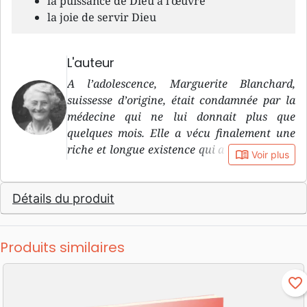
la puissance de Dieu à l’œuvre
la joie de servir Dieu
L'auteur
A l’adolescence, Marguerite Blanchard,
suissesse d’origine, était condamnée par la
médecine qui ne lui donnait plus que
quelques mois. Elle a vécu finalement une
riche et longue existence qui a eu un impact
book_open
Voir plus
décisif sur la vie de bien des personnes.
Détails du produit
Produits similaires
favorite_border