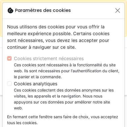
warning
Selon votre
close
cookie
Paramètres des cookies
Continuer sur le site France
localisation (États-
Unis) nous vous recommandons de faire vos achats
Nous utilisons des cookies pour vous offrir la
sur la boutique
La Maison de la Bible Suisse
meilleure expérience possible. Certains cookies
sont nécessaires, vous devez les accepter pour
menu
shopping_cart
account_circle
continuer à naviguer sur ce site.
Cookies strictement nécessaires
Ces cookies sont nécessaires à la fonctionnalité du site
web. Ils sont nécessaires pour l'authentification du client,
le panier et la commande.
Cookies analytiques
search
Ces cookies collectent des données anonymes sur les
Reche
visites, les appareils et la navigation. Nous nous
appuyons sur ces données pour améliorer notre site
Accueil
Livres
Témoignages, biographies
web.
Une vie rayonnante - J'étais rejetée, il m'a adoptée
En fermant cette fenêtre sans faire de choix, vous acceptez
- PDF
tous les cookies.