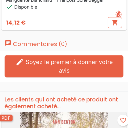
Marguerite Blanchard - François Scheidegger
check
Disponible
14,12 €
shopping_cart
Prix
chat
Commentaires (0)
edit
Soyez le premier à donner votre
avis
Les clients qui ont acheté ce produit ont
également acheté...
PDF
favorite_border