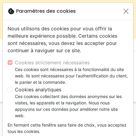
warning
Selon votre
close
cookie
Paramètres des cookies
Continuer sur le site France
localisation (États-
Unis) nous vous recommandons de faire vos achats
Nous utilisons des cookies pour vous offrir la
sur la boutique
La Maison de la Bible Suisse
meilleure expérience possible. Certains cookies
sont nécessaires, vous devez les accepter pour
menu
shopping_cart
account_circle
continuer à naviguer sur ce site.
Cookies strictement nécessaires
Ces cookies sont nécessaires à la fonctionnalité du site
web. Ils sont nécessaires pour l'authentification du client,
le panier et la commande.
Cookies analytiques
search
Ces cookies collectent des données anonymes sur les
Reche
visites, les appareils et la navigation. Nous nous
appuyons sur ces données pour améliorer notre site
Accueil
Livres
Témoignages, biographies
web.
Chrétienne et alcoolique
En fermant cette fenêtre sans faire de choix, vous acceptez
Chrétienne et alcoolique
tous les cookies.