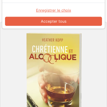
Auteur :
Heather Kopp
Enregistrer le choix
Référence
OUR1086
EAN
9782940335862
Ourania
Editeur
Accepter tous