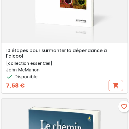
10 étapes pour surmonter la dépendance à
l'alcool
[collection essenCiel]
John McMahon
check
Disponible
7,58 €
shopping_cart
Prix
favorite_border