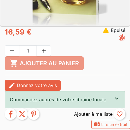
warning
Epuisé
16,59 €
remove
add
shopping_cart
AJOUTER AU PANIER
edit
Donnez votre avis
Commandez auprès de votre librairie locale
facebook
twitter
pinterest
favorite_border
auto_stories
Lire un extrait