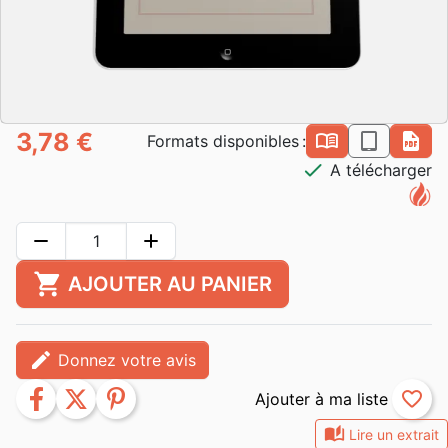
3,78 €
book_open
epub
pdf
Formats disponibles :
check
A télécharger
remove
add
shopping_cart
AJOUTER AU PANIER
edit
Donnez votre avis
facebook
twitter
pinterest
favorite_border
auto_stories
Lire un extrait