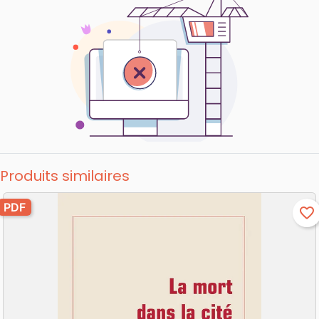
Produits similaires
PDF
favorite_border