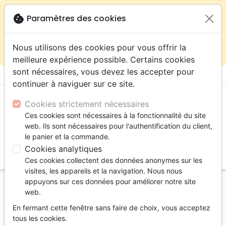
warning
Selon votre
close
cookie
Paramètres des cookies
Continuer sur le site France
localisation (États-
Unis) nous vous recommandons de faire vos achats
Nous utilisons des cookies pour vous offrir la
sur la boutique
La Maison de la Bible Suisse
meilleure expérience possible. Certains cookies
sont nécessaires, vous devez les accepter pour
menu
shopping_cart
account_circle
continuer à naviguer sur ce site.
Cookies strictement nécessaires
Ces cookies sont nécessaires à la fonctionnalité du site
web. Ils sont nécessaires pour l'authentification du client,
le panier et la commande.
Cookies analytiques
search
Ces cookies collectent des données anonymes sur les
Reche
visites, les appareils et la navigation. Nous nous
appuyons sur ces données pour améliorer notre site
Accueil
Livres
Apologétique
web.
Mort dans la cité (La) - Ebook
En fermant cette fenêtre sans faire de choix, vous acceptez
La mort dans la cité
tous les cookies.