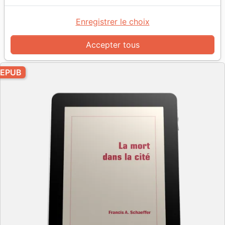
Ebook
Enregistrer le choix
Auteur :
Francis August Schaeffer
Référence
MB4503-EPUB
EAN
9782826002246
Accepter tous
La Maison de la Bible
Editeur
EPUB