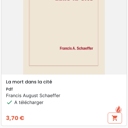
La mort dans la cité
Pdf
Francis August Schaeffer
check
A télécharger
3,70 €
shopping_cart
Prix