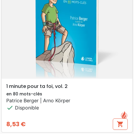
1 minute pour ta foi, vol. 2
en 80 mots-clés
Patrice Berger | Arno Körper
check
Disponible
8,53 €
shopping_cart
Prix