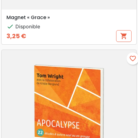
Magnet « Grace »
check
Disponible
3,25 €
shopping_cart
Prix
favorite_border