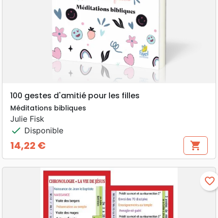
100 gestes d'amitié pour les filles
Méditations bibliques
Julie Fisk
check
Disponible
14,22 €
shopping_cart
Prix
favorite_border