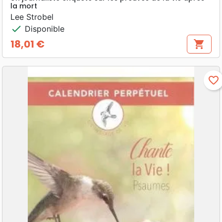
la mort
Lee Strobel
check
Disponible
18,01 €
shopping_cart
Prix
favorite_border