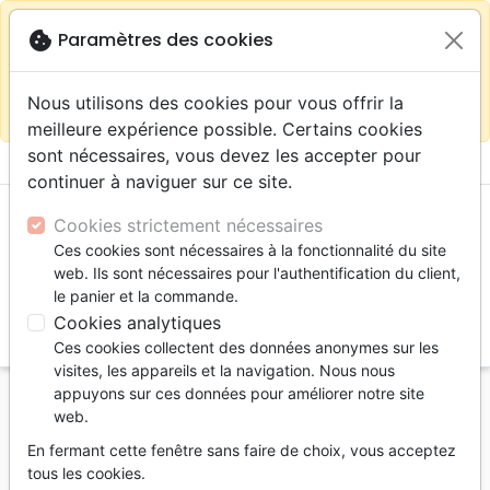
warning
Selon votre
close
cookie
Paramètres des cookies
Continuer sur le site France
localisation (États-
Unis) nous vous recommandons de faire vos achats
Nous utilisons des cookies pour vous offrir la
sur la boutique
La Maison de la Bible Suisse
meilleure expérience possible. Certains cookies
sont nécessaires, vous devez les accepter pour
menu
shopping_cart
account_circle
continuer à naviguer sur ce site.
Cookies strictement nécessaires
Ces cookies sont nécessaires à la fonctionnalité du site
web. Ils sont nécessaires pour l'authentification du client,
le panier et la commande.
Cookies analytiques
search
Ces cookies collectent des données anonymes sur les
Reche
visites, les appareils et la navigation. Nous nous
appuyons sur ces données pour améliorer notre site
Accueil
Livres
Témoignages, biographies
web.
Elles ont vu la fidélité de Dieu - 16 femmes
En fermant cette fenêtre sans faire de choix, vous acceptez
témoignent
tous les cookies.