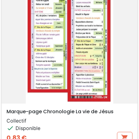
Marque-page Chronologie La vie de Jésus
Collectif
check
Disponible
0,83 €
shopping_cart