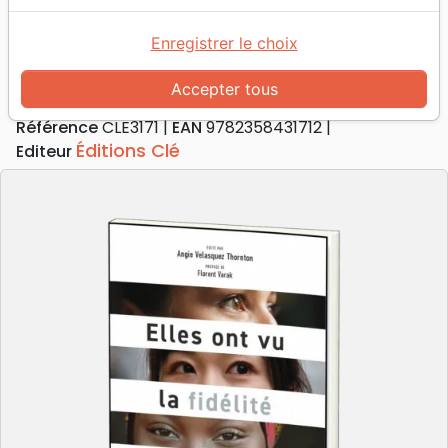
Elles ont vu la fidélité de Dieu
16 femmes témoignent
Enregistrer le choix
Dir. éditorial :
Angie Velasquez Thornton
Accepter tous
Collectif
Référence
CLE3171
EAN
9782358431712
Éditions Clé
Editeur