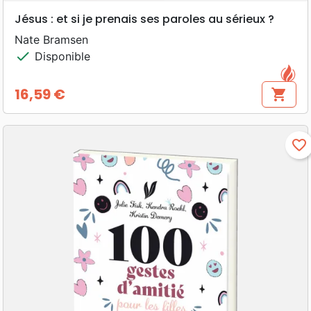
Jésus : et si je prenais ses paroles au sérieux ?
Nate Bramsen
check
Disponible
16,59 €
shopping_cart
Prix
favorite_border