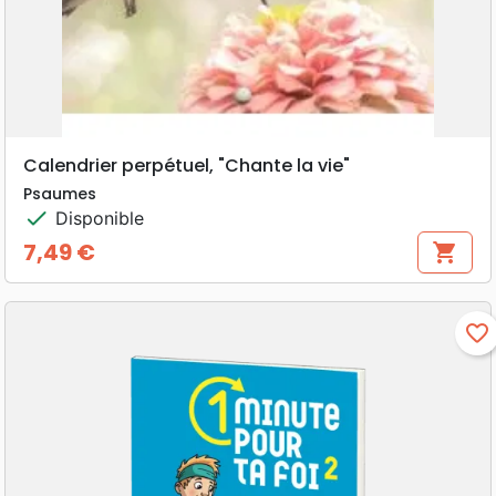
Calendrier perpétuel, "Chante la vie"
Psaumes
check
Disponible
7,49 €
shopping_cart
Prix
favorite_border