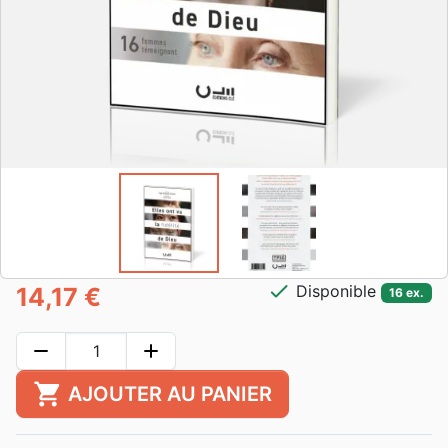
check
Disponible
14,17 €
16 ex.
remove
add
shopping_cart
AJOUTER AU PANIER